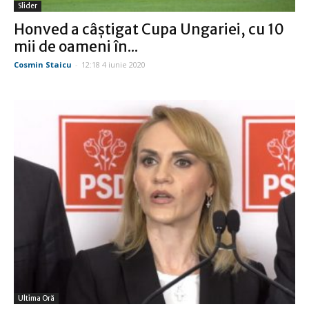
Slider
Honved a câştigat Cupa Ungariei, cu 10
mii de oameni în...
Cosmin Staicu
-
12:18 4 iunie 2020
Ultima Oră