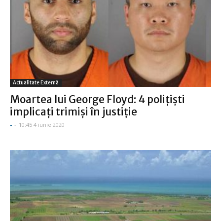
Actualitate Externă
Moartea lui George Floyd: 4 poliţişti
implicaţi trimişi în justiţie
-
-
10:45 4 iunie 2020