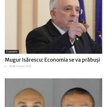
Economie
Mugur Isărescu: Economia se va prăbuşi
-
-
10:48 4 iunie 2020