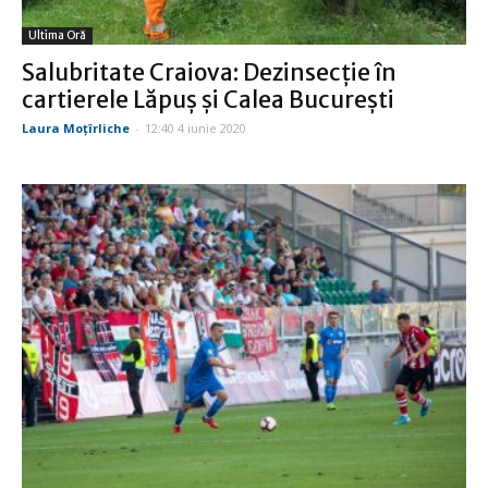
Ultima Oră
Salubritate Craiova: Dezinsecție în
cartierele Lăpuș și Calea București
Laura Moţîrliche
-
12:40 4 iunie 2020