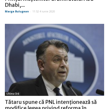
Dhabi,...
Marga Bulugean
-
11:52 4 iunie 2020
Ultima Oră
Tătaru spune că PNL intenţionează să
modifice legea privind reforma în...