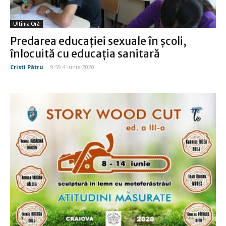
Ultima Oră
Predarea educaţiei sexuale în şcoli,
înlocuită cu educaţia sanitară
Cristi Pătru
-
9:59 4 iunie 2020