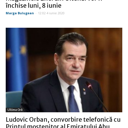
închise luni, 8 iunie
Marga Bulugean
-
12:02 4 iunie 2020
Ultima Oră
Ludovic Orban, convorbire telefonică cu
Prințul moștenitor al Emiratului Abu