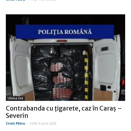
Ultima Oră
Contrabanda cu ţigarete, caz în Caraş –
Severin
Cristi Pătru
-
14:40 4 iunie 2020