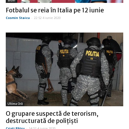
Slider
Fotbalul se reia în Italia pe 12 iunie
Cosmin Staicu
-
22:52 4 iunie 2020
Ultima Oră
O grupare suspectă de terorism,
destructurată de poliţişti
Cristi Pătru
-
14:52 4 iunie 2020