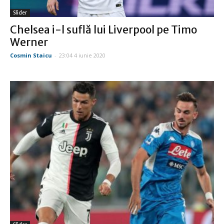
Slider
Chelsea i-l suflă lui Liverpool pe Timo
Werner
Cosmin Staicu
-
23:04 4 iunie 2020