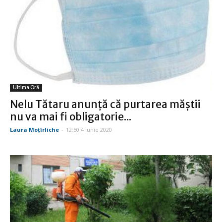
Ultima Oră
Nelu Tătaru anunță că purtarea măștii
nu va mai fi obligatorie...
Laura Moţîrliche
-
12:50 4 iunie 2020