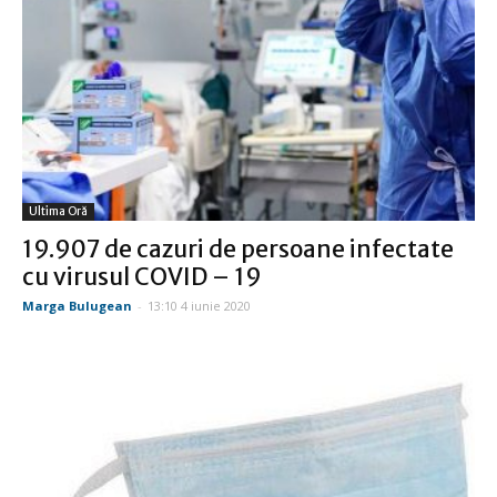
Ultima Oră
19.907 de cazuri de persoane infectate
cu virusul COVID – 19
Marga Bulugean
-
13:10 4 iunie 2020