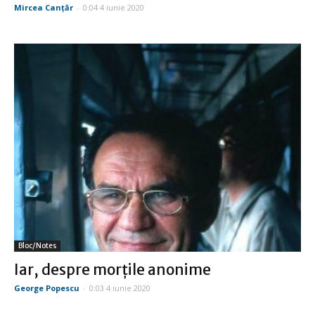
Mircea Canţăr
-
0:04 4 iunie 2020
Bloc/Notes
Iar, despre morţile anonime
George Popescu
-
0:03 4 iunie 2020