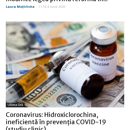
Laura Moţîrliche
-
11:36 4 iunie 2020
Ultima Oră
Coronavirus: Hidroxiclorochina,
ineficientă în prevenţia COVID-19
(studiu clinic)