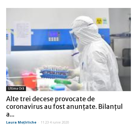
Ultima Oră
Alte trei decese provocate de
coronavirus au fost anunţate. Bilanţul
a...
Laura Moţîrliche
-
11:23 4 iunie 2020