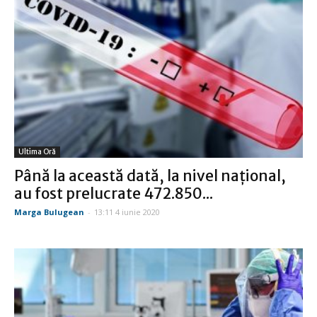
Ultima Oră
Până la această dată, la nivel național,
au fost prelucrate 472.850...
Marga Bulugean
-
13:11 4 iunie 2020