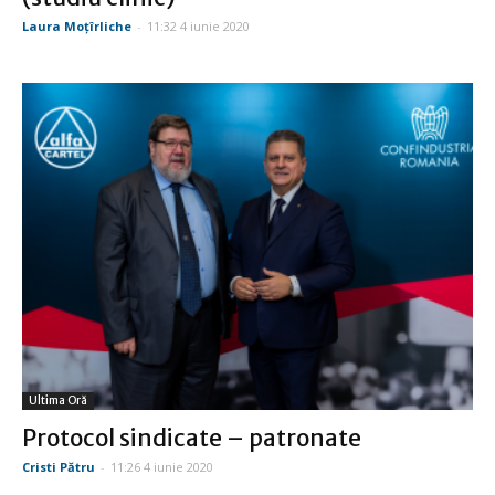
Laura Moţîrliche
-
11:32 4 iunie 2020
Ultima Oră
Protocol sindicate – patronate
Cristi Pătru
-
11:26 4 iunie 2020