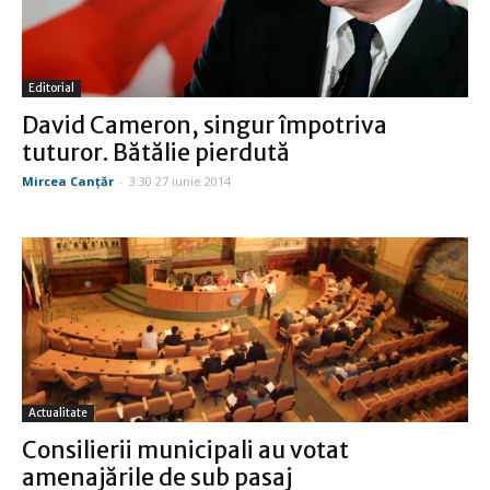
Editorial
David Cameron, singur împotriva
tuturor. Bătălie pierdută
Mircea Canţăr
-
3:30 27 iunie 2014
Actualitate
Consilierii municipali au votat
amenajările de sub pasaj