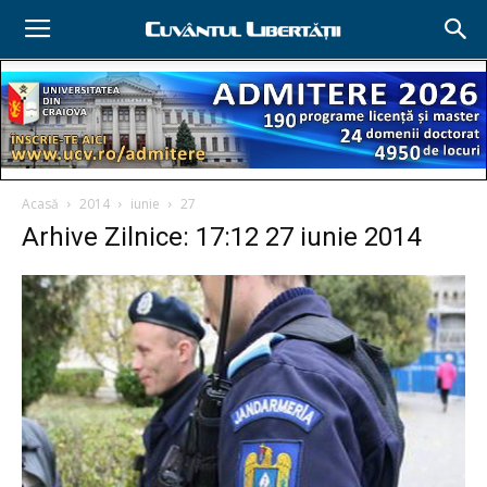
Acasă
2014
iunie
27
Arhive Zilnice: 17:12 27 iunie 2014