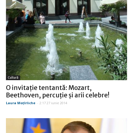
Cultură
O invitație tentantă: Mozart,
Beethoven, percuție și arii celebre!
Laura Moţîrliche
-
2:17 27 iunie 2014