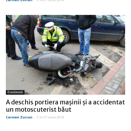
Eveniment
A deschis portiera mașinii și a accidentat
un motoscuterist băut
Carmen Zuican
-
3:13 27 iunie 2014