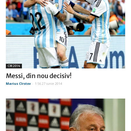
CM 2014
Messi, din nou decisiv!
Marius Cîrstov
-
1:56 27 iunie 2014