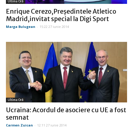
Ultima Oră
Enrique Cerezo,Preşedintele Atletico
Madrid,invitat special la Digi Sport
Marga Bulugean
-
15:22 27 iunie 2014
Ultima Oră
Ucraina: Acordul de asociere cu UE a fost
semnat
Carmen Zuican
-
12:11 27 iunie 2014