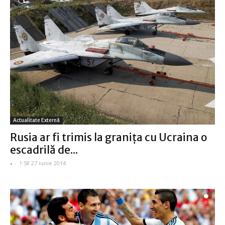
Actualitate Externă
Rusia ar fi trimis la graniţa cu Ucraina o
escadrilă de...
-
-
1:58 27 iunie 2014