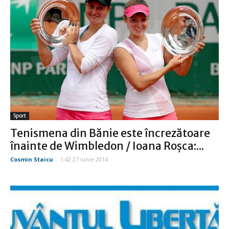
Sport
Tenismena din Bănie este încrezătoare
înainte de Wimbledon / Ioana Roşca:...
Cosmin Staicu
-
1:42 27 iunie 2014