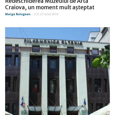
Redeschiderea Muzeului de Artă
Craiova, un moment mult aşteptat
Marga Bulugean
-
2:21 27 iunie 2014