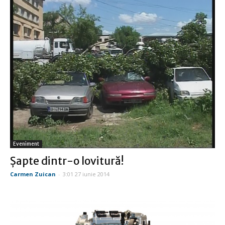
Eveniment
Șapte dintr-o lovitură!
Carmen Zuican
-
3:01 27 iunie 2014