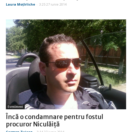
Laura Moţîrliche
-
3:25 27 iunie 2014
Eveniment
Încă o condamnare pentru fostul
procuror Niculăiță
Carmen Zuican
-
3:14 27 iunie 2014