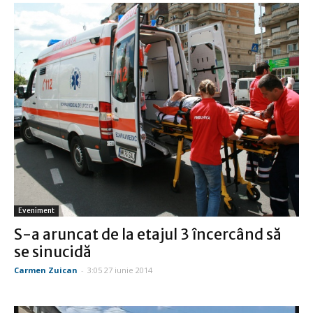
Eveniment
S-a aruncat de la etajul 3 încercând să
se sinucidă
Carmen Zuican
-
3:05 27 iunie 2014