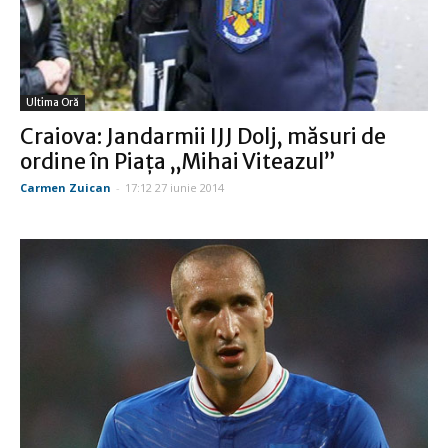
Ultima Oră
Craiova: Jandarmii IJJ Dolj, măsuri de
ordine în Piața „Mihai Viteazul”
Carmen Zuican
-
17:12 27 iunie 2014