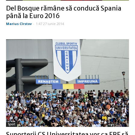
Del Bosque rămâne să conducă Spania
până la Euro 2016
Marius Cîrstov
-
1:47 27 iunie 2014
Sport
Suporterii CS Universitatea vor ca FRF să