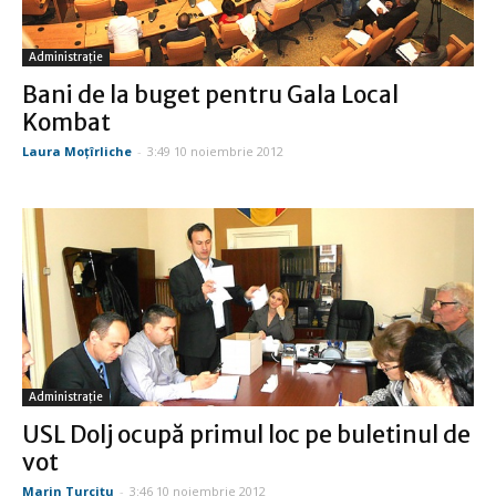
Administraţie
Bani de la buget pentru Gala Local
Kombat
Laura Moţîrliche
-
3:49 10 noiembrie 2012
Administraţie
USL Dolj ocupă primul loc pe buletinul de
vot
Marin Turcitu
-
3:46 10 noiembrie 2012