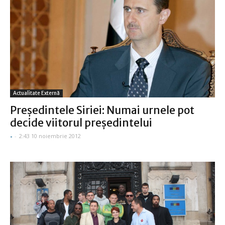
Actualitate Externă
Preşedintele Siriei: Numai urnele pot
decide viitorul preşedintelui
-
-
2:43 10 noiembrie 2012