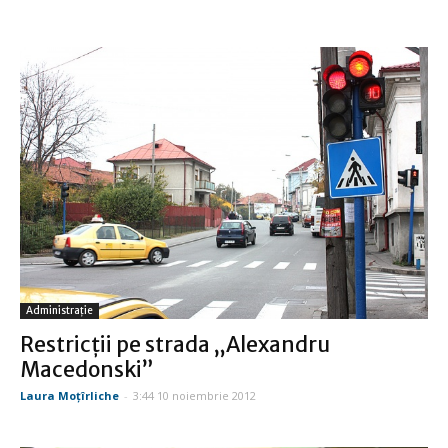
Administraţie
Restricţii pe strada „Alexandru
Macedonski”
Laura Moţîrliche
-
3:44 10 noiembrie 2012