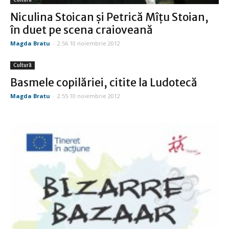
Niculina Stoican şi Petrică Mîţu Stoian,
în duet pe scena craioveană
Magda Bratu
-
2:56 10 noiembrie 2012
Cultură
Basmele copilăriei, citite la Ludotecă
Magda Bratu
-
2:55 10 noiembrie 2012