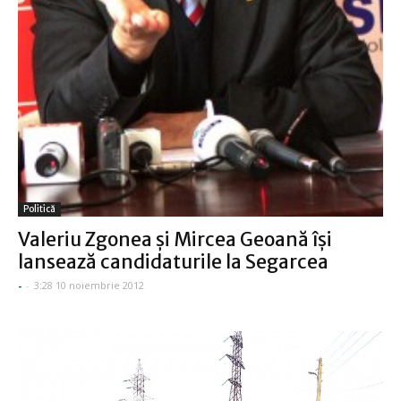
Politică
Valeriu Zgonea şi Mircea Geoană îşi
lansează candidaturile la Segarcea
-
-
3:28 10 noiembrie 2012