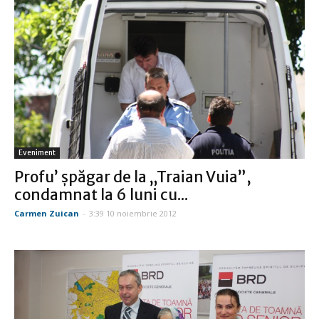
Eveniment
Profu’ şpăgar de la „Traian Vuia”,
condamnat la 6 luni cu...
Carmen Zuican
-
3:39 10 noiembrie 2012