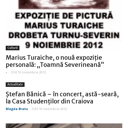
Cultură
Marius Turaiche, o nouă expoziţie
personală: „Toamnă Severineană”
-
-
3:06 10 noiembrie 2012
Actualitate
Ştefan Bănică – în concert, astă-seară,
la Casa Studenţilor din Craiova
Magda Bratu
-
3:03 10 noiembrie 2012