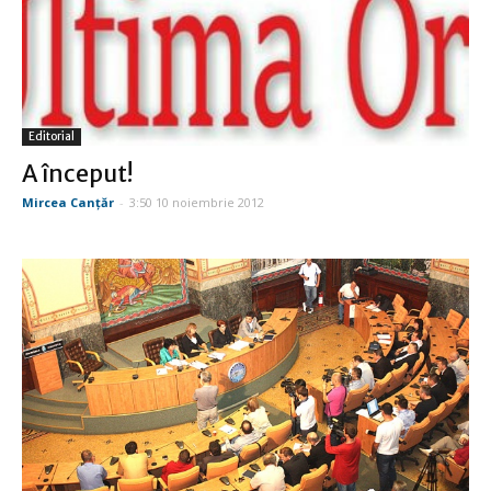
Editorial
A început!
Mircea Canţăr
-
3:50 10 noiembrie 2012