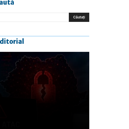
aută
ditorial