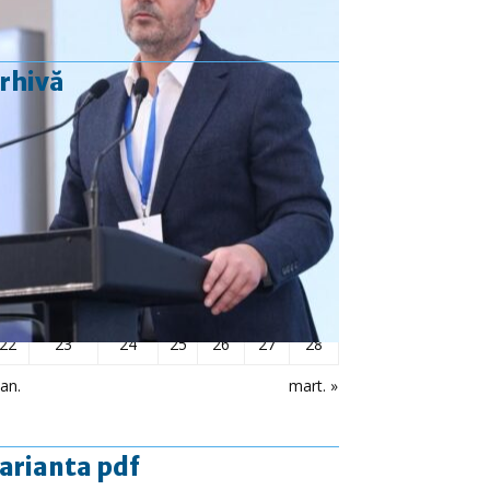
rhivă
februarie 2021
L
Ma
Mi
J
V
S
D
1
2
3
4
5
6
7
8
9
10
11
12
13
14
15
16
17
18
19
20
21
22
23
24
25
26
27
28
ian.
mart. »
arianta pdf