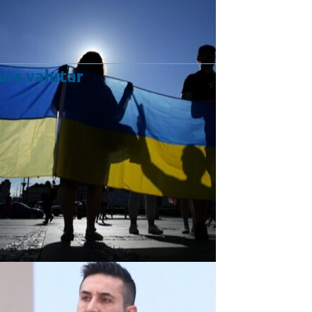
urs valutar
Curs valutar: 07 Aug 2026
EUR
: 5,2554 RON
+0,0041 ▲
USD
: 4,5584 RON
+0,0077 ▲
CHF
: 5,6244 RON
+0,0023 ▲
GBP
: 6,1277 RON
+0,0041 ▲
Convertor valutar
»
Rezultat:
-