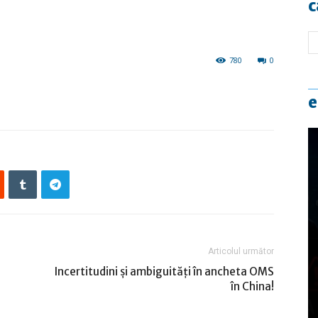
c
780
0
e
Articolul următor
Incertitudini şi ambiguităţi în ancheta OMS
în China!