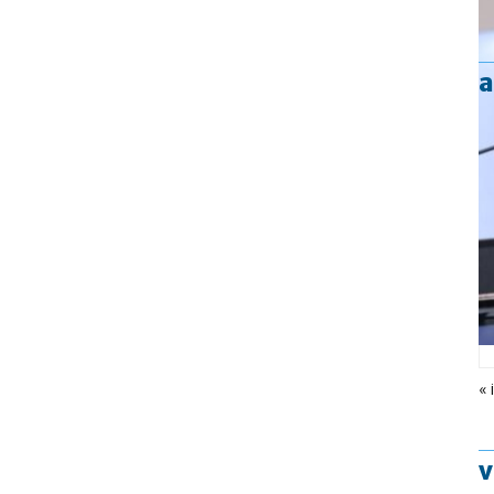
a
« 
v