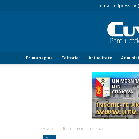
email: edpress.c
Prima pagina
Editorial
Actualitate
Administ
Acasă
Pdf-uri
PDF 11.02.2021
Pdf-uri