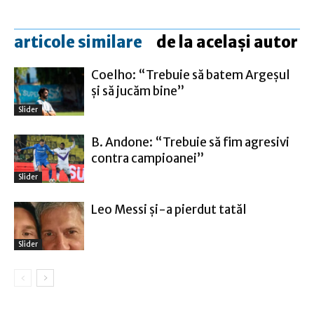
articole similare
de la același autor
Coelho: “Trebuie să batem Argeşul
şi să jucăm bine”
Slider
B. Andone: “Trebuie să fim agresivi
contra campioanei”
Slider
Leo Messi şi-a pierdut tatăl
Slider