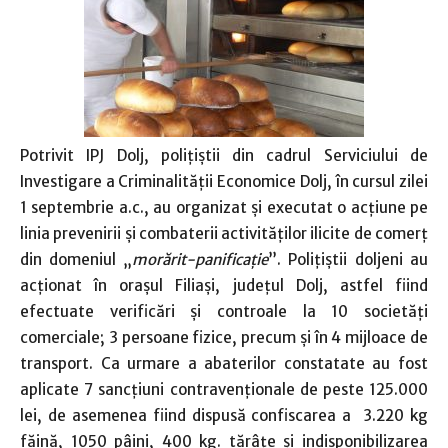
Potrivit IPJ Dolj, poliţiştii din cadrul Serviciului de
Investigare a Criminalităţii Economice Dolj, în cursul zilei
1 septembrie a.c., au organizat şi executat o acţiune pe
linia prevenirii şi combaterii activităţilor ilicite de comerţ
din domeniul „
morărit-panificaţie
”.
Poliţiştii doljeni au
acţionat în oraşul Filiaşi, judeţul Dolj, astfel fiind
efectuate verificări şi controale la 10 societăţi
comerciale; 3 persoane fizice, precum şi în 4 mijloace de
transport.
Ca urmare a abaterilor constatate au fost
aplicate 7 sancţiuni contravenţionale de peste 125.000
lei, de asemenea fiind dispusă confiscarea a 3.220 kg
făină, 1050 pâini, 400 kg. tărâţe şi indisponibilizarea