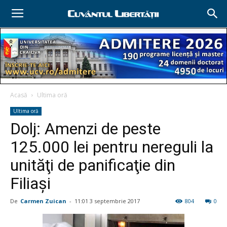
Acasă
Ultima oră
Ultima oră
Dolj: Amenzi de peste
125.000 lei pentru nereguli la
unităţi de panificaţie din
Filiaşi
De
Carmen Zuican
-
11:01 3 septembrie 2017
804
0