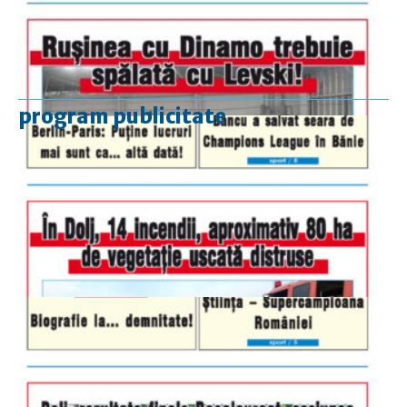
program publicitate
luni-vineri
9.00 - 17.00
sâmbătă
închis
duminică
9.00 - 12.00