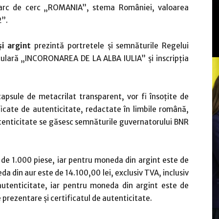
 în arc de cerc „ROMANIA”, stema României, valoarea
2”.
i argint
prezintă portretele și semnăturile Regelui
irculară „INCORONAREA DE LA ALBA IULIA” și inscripția
apsule de metacrilat transparent, vor fi însoţite de
ficate de autenticitate, redactate în limbile română,
utenticitate se găsesc semnăturile guvernatorului BNR
de 1.000 piese, iar pentru moneda din argint este de
a din aur este de 14.100,00 lei, exclusiv TVA, inclusiv
 autenticitate, iar pentru moneda din argint este de
e prezentare și certificatul de autenticitate.