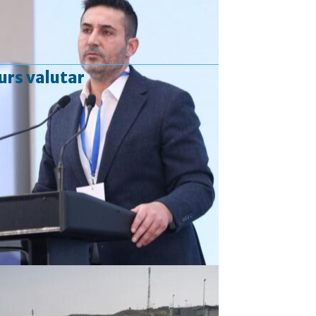
urs valutar
Curs valutar: 06 Aug 2026
EUR
: 5,2513 RON
+0,0024 ▲
USD
: 4,5507 RON
+0,0027 ▲
CHF
: 5,6221 RON
+0,0011 ▲
GBP
: 6,1236 RON
-0,0008 ▼
Convertor valutar
»
Rezultat:
-