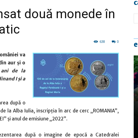
c
ansat două monede în
atic
638
0
e
României va
in aur și o
ani de la
inand I și a
area după o
de la Alba Iulia, inscripția în arc de cerc „ROMANIA”,
I” și anul de emisiune „2022”.
ezentarea după o imagine de epocă a Catedralei