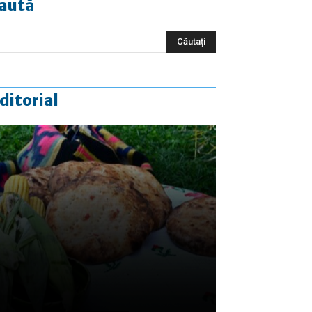
aută
ditorial