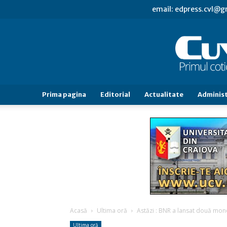
email: edpress.cvl@
Prima pagina
Editorial
Actualitate
Administ
Acasă
Ultima oră
Astăzi : BNR a lansat două mone
Ultima oră