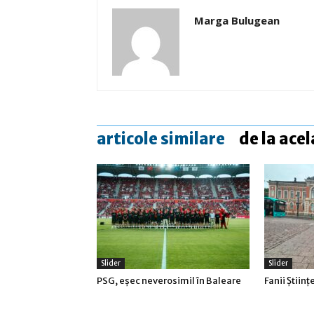
Marga Bulugean
articole similare
de la acel
Slider
Slider
PSG, eşec neverosimil în Baleare
Fanii Ştiinţ