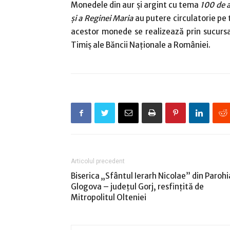
Monedele din aur și argint cu tema
100 de a
și a Reginei Maria
au putere circulatorie pe 
acestor monede se realizează prin sucursale
Timiş ale Băncii Naţionale a României.
Articolul precedent
Biserica „Sfântul Ierarh Nicolae” din Parohi
Glogova – județul Gorj, resfințită de
Mitropolitul Olteniei