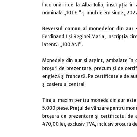
Încoronării de la Alba Iulia, inscripția
nominală „10 LEI” și anul de emisiune „202
Reversul comun al monedelor din aur ș
Ferdinand I și Reginei Maria, inscripția c
latentă „100 ANI”.
Monedele din aur și argint, ambalate în c
broşuri de prezentare, precum și de certi
engleză şi franceză. Pe certificatele de a
şi casierului central.
Tirajul maxim pentru moneda din aur este 
5.000 piese. Preţul de vânzare pentru moned
broșura de prezentare și certificatul de
470,00 lei, exclusiv TVA, inclusiv broșura d