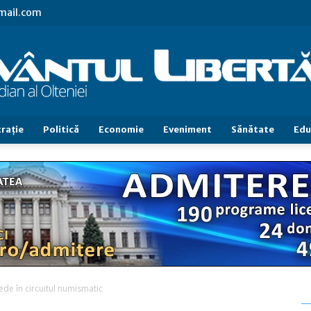
gmail.com
raţie
Politică
Economie
Eveniment
Sănătate
Edu
Cuvântul
Libertăţii
de în circuitul numismatic