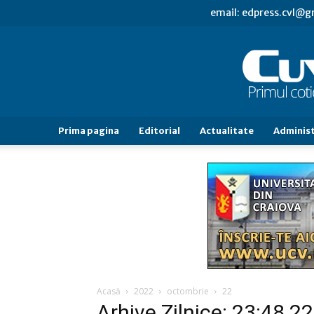
email: edpress.cvl@
Prima pagina
Editorial
Actualitate
Administ
Acasă
2022
octombrie
22
Arhive Zilnice: 23:48 