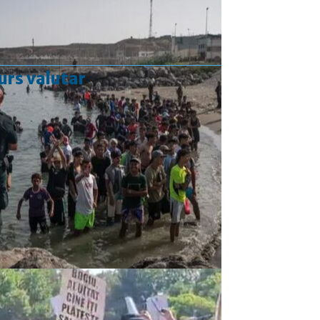
urs valutar
Curs valutar: 05 Aug 2026
EUR
: 5,2489 RON
-0,0008 ▼
USD
: 4,5480 RON
-0,0144 ▼
CHF
: 5,6210 RON
-0,0093 ▼
GBP
: 6,1244 RON
-0,0074 ▼
Convertor valutar
»
Rezultat:
-