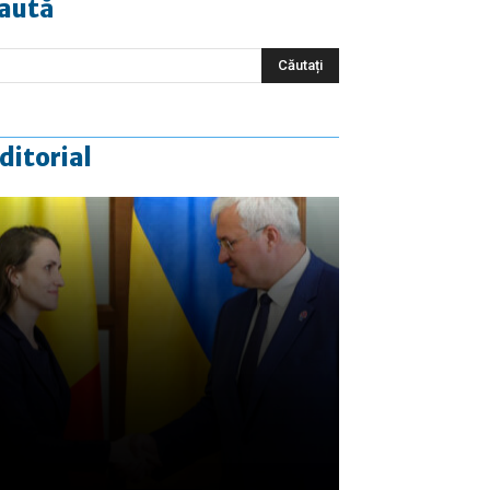
aută
ditorial