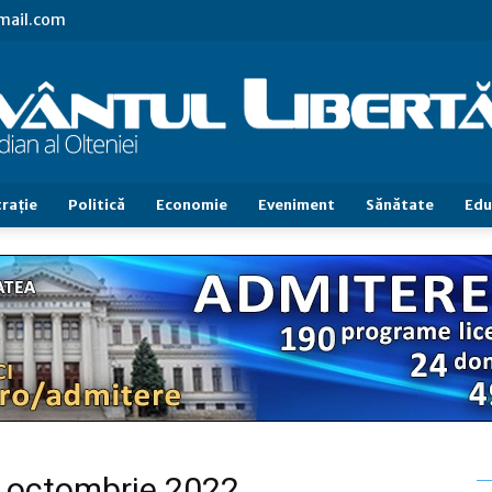
gmail.com
raţie
Politică
Economie
Eveniment
Sănătate
Edu
Cuvântul
Libertăţii
22 octombrie 2022