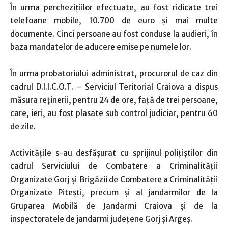
În urma perchezițiilor efectuate, au fost ridicate trei
telefoane mobile, 10.700 de euro și mai multe
documente. Cinci persoane au fost conduse la audieri, în
baza mandatelor de aducere emise pe numele lor.
În urma probatoriului administrat, procurorul de caz din
cadrul D.I.I.C.O.T. – Serviciul Teritorial Craiova a dispus
măsura reținerii, pentru 24 de ore, față de trei persoane,
care, ieri, au fost plasate sub control judiciar, pentru 60
de zile.
Activitățile s-au desfășurat cu sprijinul polițiștilor din
cadrul Serviciului de Combatere a Criminalității
Organizate Gorj și Brigăzii de Combatere a Criminalității
Organizate Pitești, precum și al jandarmilor de la
Gruparea Mobilă de Jandarmi Craiova și de la
inspectoratele de jandarmi județene Gorj și Argeș.