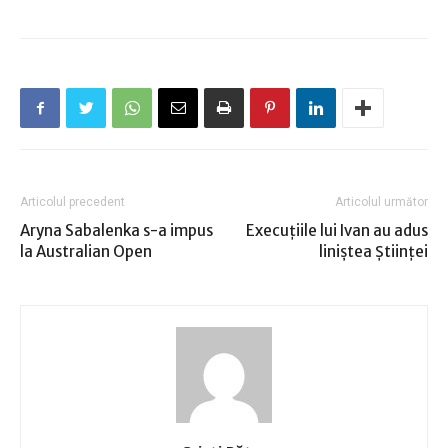
Articolul precedent
Articolul următor
Aryna Sabalenka s-a impus
Execuţiile lui Ivan au adus
la Australian Open
liniştea Ştiinţei