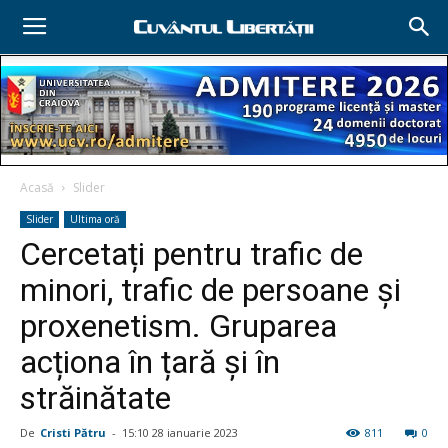
Acasă
Slider
Slider
Ultima oră
Cercetați pentru trafic de
minori, trafic de persoane și
proxenetism. Gruparea
acționa în țară și în
străinătate
De
Cristi Pătru
-
15:10 28 ianuarie 2023
811
0