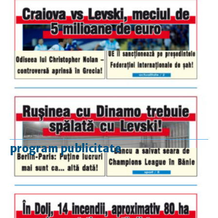
program publicitate
luni-vineri
9.00 - 17.00
sâmbătă
închis
duminică
9.00 - 12.00