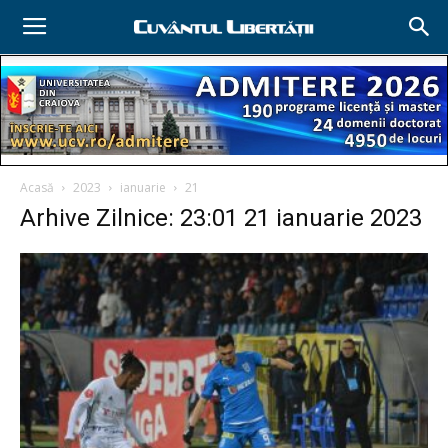
Acasă
2023
ianuarie
21
Arhive Zilnice: 23:01 21 ianuarie 2023