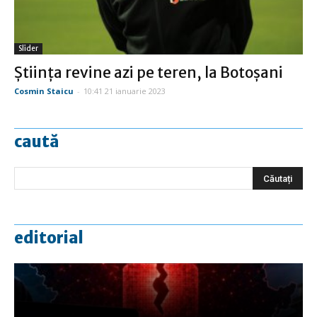
Slider
Ştiinţa revine azi pe teren, la Botoşani
Cosmin Staicu
-
10:41 21 ianuarie 2023
caută
editorial