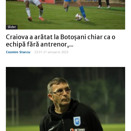
Slider
Craiova a arătat la Botoşani chiar ca o
echipă fără antrenor,...
Cosmin Staicu
-
23:01 21 ianuarie 2023