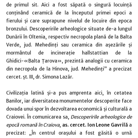
de primul sit. Aici a fost săpată o singură locuinţă
conţinând ceramică de la începutul primei epoci a
fierului şi care suprapune nivelul de locuire din epoca
bronzului. Descoperirile arheologice situate de-a lungul
Dunării în Oltenia, respectiv necropola plană de la Balta
Verde, jud. Mehedinţi sau ceramica din aşezările şi
mormântul de incineraţie hallstattian de la
Ghidici-«Balta Ţarova», prezintă analogii cu ceramica
din necropola de la Hinova, jud. Mehedinți” a precizat
cercet. șt. III, dr. Simona Lazăr.
Civilizația latină și-a pus amprenta aici, în cetatea
Banilor, iar diversitatea monumentelor descoperite face
dovada unui spor în dezvoltarea economică și culturală a
Craiovei. În comunicarea sa,
Descoperirile arheologice de
epocă romană în Craiova
,
as. cercet. Ion Leone Gavrilă
a
precizat: „În centrul orașului a fost găsită o urnă