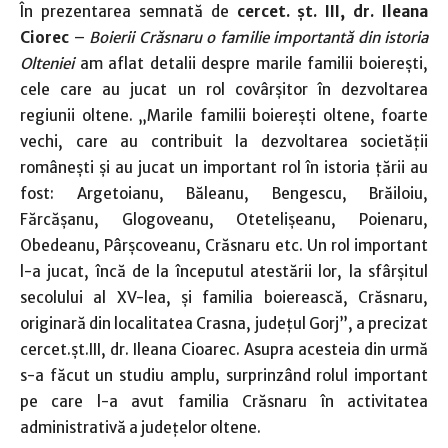
În prezentarea semnată de
cercet. șt. III, dr. Ileana
Ciorec
–
Boierii Crăsnaru o familie importantă din istoria
Olteniei
am aflat detalii despre marile familii boierești,
cele care au jucat un rol covârșitor în dezvoltarea
regiunii oltene. „Marile familii boiereşti oltene, foarte
vechi, care au contribuit la dezvoltarea societăţii
româneşti şi au jucat un important rol în istoria ţării au
fost: Argetoianu, Băleanu, Bengescu, Brăiloiu,
Fărcăşanu, Glogoveanu, Otetelişeanu, Poienaru,
Obedeanu, Pârşcoveanu, Crăsnaru etc. Un rol important
l-a jucat, încă de la începutul atestării lor, la sfârșitul
secolului al XV-lea, și familia boierească, Crăsnaru,
originară din localitatea Crasna, județul Gorj”, a precizat
cercet.șt.III, dr. Ileana Cioarec. Asupra acesteia din urmă
s-a făcut un studiu amplu, surprinzând rolul important
pe care l-a avut familia Crăsnaru în activitatea
administrativă a județelor oltene.