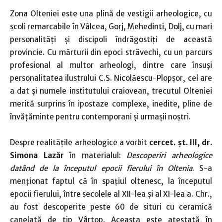
Zona Olteniei este una plină de vestigii arheologice, cu
școli remarcabile în Vâlcea, Gorj, Mehedinti, Dolj, cu mari
personalități și discipoli îndrăgostiți de această
provincie. Cu mărturii din epoci străvechi, cu un parcurs
profesional al multor arheologi, dintre care însuși
personalitatea ilustrului C.S. Nicolăescu-Plopșor, cel are
a dat și numele institutului craiovean, trecutul Olteniei
merită surprins în ipostaze complexe, inedite, pline de
învățăminte pentru contemporani și urmașii noștri.
Despre realitățile arheologice a vorbit
cercet. șt. III, dr.
Simona Lazăr
în materialul:
Descoperiri arheologice
datând de la începutul epocii fierului în Oltenia
. S-a
menționat faptul că în spațiul oltenesc, la începutul
epocii fierului, între secolele al XII-lea şi al XI-lea a. Chr.,
au fost descoperite peste 60 de situri cu ceramică
canelată de tip Vârtop. Aceasta este atestată în