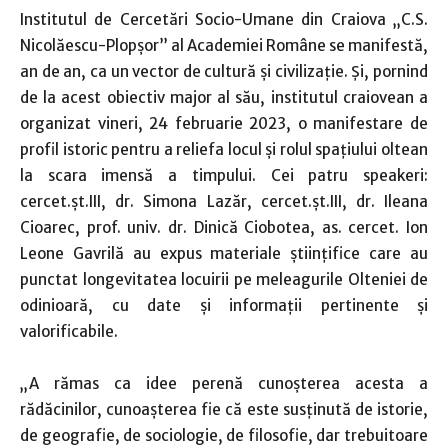
Institutul de Cercetări Socio-Umane din Craiova „C.S.
Nicolăescu-Plopșor” al Academiei Române se manifestă,
an de an, ca un vector de cultură și civilizație. Și, pornind
de la acest obiectiv major al său, institutul craiovean a
organizat vineri, 24 februarie 2023, o manifestare de
profil istoric pentru a reliefa locul și rolul spațiului oltean
la scara imensă a timpului. Cei patru speakeri:
cercet.șt.III, dr. Simona Lazăr, cercet.șt.III, dr. Ileana
Cioarec, prof. univ. dr. Dinică Ciobotea, as. cercet. Ion
Leone Gavrilă au expus materiale științifice care au
punctat longevitatea locuirii pe meleagurile Olteniei de
odinioară, cu date și informații pertinente și
valorificabile.
„A rămas ca idee perenă cunoșterea acesta a
rădăcinilor, cunoașterea fie că este susținută de istorie,
de geografie, de sociologie, de filosofie, dar trebuitoare