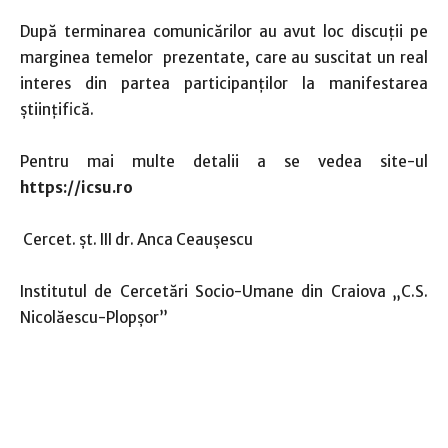
După terminarea comunicărilor au avut loc discuții pe
marginea temelor prezentate, care au suscitat un real
interes din partea participanților la manifestarea
științifică.
Pentru mai multe detalii a se vedea site-ul
https://icsu.ro
Cercet. șt. III dr. Anca Ceaușescu
Institutul de Cercetări Socio-Umane din Craiova „C.S.
Nicolăescu-Plopșor”