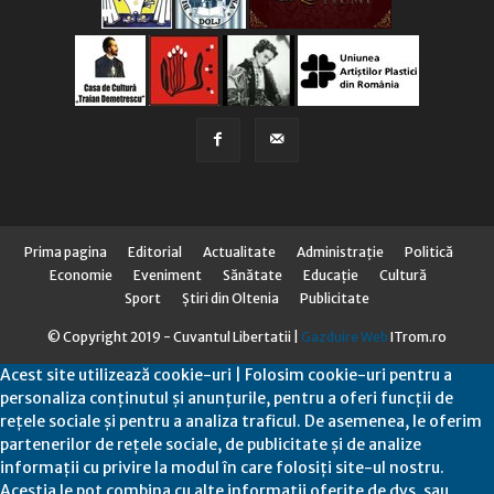
Prima pagina
Editorial
Actualitate
Administraţie
Politică
Economie
Eveniment
Sănătate
Educaţie
Cultură
Sport
Știri din Oltenia
Publicitate
© Copyright 2019 - Cuvantul Libertatii |
Gazduire Web
ITrom.ro
Acest site utilizează cookie-uri | Folosim cookie-uri pentru a
personaliza conținutul și anunțurile, pentru a oferi funcții de
rețele sociale și pentru a analiza traficul. De asemenea, le oferim
partenerilor de rețele sociale, de publicitate și de analize
informații cu privire la modul în care folosiți site-ul nostru.
Aceștia le pot combina cu alte informații oferite de dvs. sau