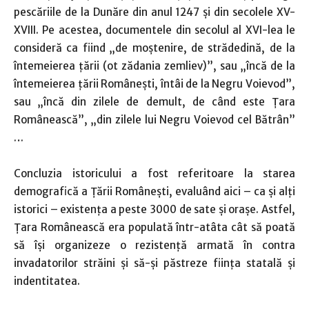
pescăriile de la Dunăre din anul 1247 și din secolele XV-
XVIII. Pe acestea, documentele din secolul al XVI-lea le
consideră ca fiind „de moștenire, de strădedină, de la
întemeierea țării (ot zădania zemliev)”, sau „încă de la
întemeierea țării Românești, întâi de la Negru Voievod”,
sau „încă din zilele de demult, de când este Țara
Românească”, „din zilele lui Negru Voievod cel Bătrân”
…
Concluzia istoricului a fost referitoare la starea
demografică a Țării Românești, evaluând aici – ca și alți
istorici – existența a peste 3000 de sate și orașe. Astfel,
Țara Românească era populată într-atâta cât să poată
să își organizeze o rezistență armată în contra
invadatorilor străini și să-și păstreze ființa statală și
indentitatea.