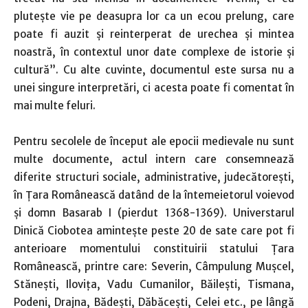
plutește vie pe deasupra lor ca un ecou prelung, care
poate fi auzit și reinterperat de urechea și mintea
noastră, în contextul unor date complexe de istorie și
cultură”. Cu alte cuvinte, documentul este sursa nu a
unei singure interpretări, ci acesta poate fi comentat în
mai multe feluri.
Pentru secolele de început ale epocii medievale nu sunt
multe documente, actul intern care consemnează
diferite structuri sociale, administrative, judecătorești,
în Țara Românească datând de la întemeietorul voievod
și domn Basarab I (pierdut 1368-1369). Universtarul
Dinică Ciobotea amintește peste 20 de sate care pot fi
anterioare momentului constituirii statului Țara
Românească, printre care: Severin, Câmpulung Mușcel,
Stănești, Ilovița, Vadu Cumanilor, Băilești, Tismana,
Podeni, Drajna, Bădești, Dăbăcești, Celei etc., pe lângă