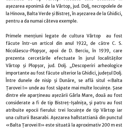
așezarea eponimă de la Vârtop, jud. Dolj, necropolele de
la Hinova, Balta Verde şi Bistreţ, în aşezarea de la Ghidici,
pentru a da numai câteva exemple.
Primele menţiuni legate de cultura Vârtop au fost
făcute într-un articol din anul 1922, de către C. S.
Nicolăescu-Plopşor, apoi de D. Berciu, în 1939, care
prezenta cercetările efectuate în jurul localităţilor
Vârtop şi Plopşor, jud. Dolj. „Descoperiri arheologice
importante au fost făcute ulterior la Ghidici, județul Dolj.
Între dunele de nisip şi Dunăre, se află situl «Balta
Ţarovei I» unde au fost săpate mai multe locuinţe. Şase
dintre ele aparţineau aşezării Gârla Mare, două au fost
considerate a fi de tip Bistreţ-Işalniţa, şi patru au fost
atribuite epocii fierului: trei locuinţe de tip Vârtop iar
una culturii Basarabi. Aşezarea hallstattiană din punctul
«Balta Ţarovei II» este situată la aproximativ 200 m est