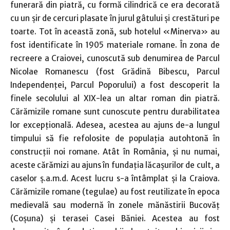
funerară din piatră, cu formă cilindrică ce era decorată
cu un șir de cercuri plasate în jurul gâtului și crestături pe
toarte. Tot în această zonă, sub hotelul «Minerva» au
fost identificate în 1905 materiale romane. În zona de
recreere a Craiovei, cunoscută sub denumirea de Parcul
Nicolae Romanescu (fost Grădină Bibescu, Parcul
Independenței, Parcul Poporului) a fost descoperit la
finele secolului al XIX-lea un altar roman din piatră.
Cărămizile romane sunt cunoscute pentru durabilitatea
lor excepțională. Adesea, acestea au ajuns de-a lungul
timpului să fie refolosite de populația autohtonă în
construcții noi romane. Atât în România, și nu numai,
aceste cărămizi au ajuns în fundația lăcașurilor de cult, a
caselor ș.a.m.d. Acest lucru s-a întâmplat și la Craiova.
Cărămizile romane (tegulae) au fost reutilizate în epoca
medievală sau modernă în zonele mănăstirii Bucovăț
(Coșuna) și terasei Casei Băniei. Acestea au fost