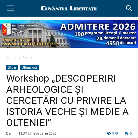
Acasă
Slider
Slider
Ultima oră
Workshop „DESCOPERIRI
ARHEOLOGICE ȘI
CERCETĂRI CU PRIVIRE LA
ISTORIA VECHE ȘI MEDIE A
OLTENIEI”
De
-
-
11:37 27 februarie 2023
970
0