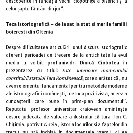
descoperite în fundația vechii clopotnițe a bisericii și a
celor șapte fântâni din jur”.
Teza istoriografică – de la sat la stat și marile familii
boierești din Oltenia
Despre dificultatea articulării unui discurs istoriografic
aferent perioadei de trecere de la antichitate la evul
mediu a vorbit
prof.univ.dr. Dinică Ciobotea
în
prezentarea cu titlul:
Sate anterioare momentului
constituirii statului Țara Românească
,
care a arătat că „nu
avem elementul fundamental pentru metodele moderne
ale istoriografiei românești, metoda pozitivistă, aceea a
cunoașterii care pune în prim-plan documentul”.
Reputatul profesor universitar craiovean amintește
despre judecata de valoare a ilustrului cărturar Ion C.
Chițimia, potrivit căreia „istoria locurilor și a faptelor din
trecut nu stă închisă în documentele vremii, ci ea