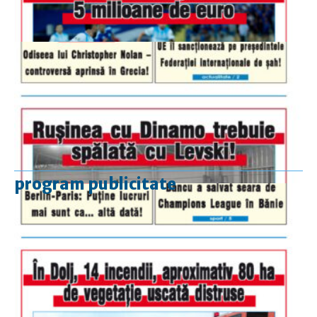
program publicitate
luni-vineri
9.00 - 17.00
sâmbătă
închis
duminică
9.00 - 12.00