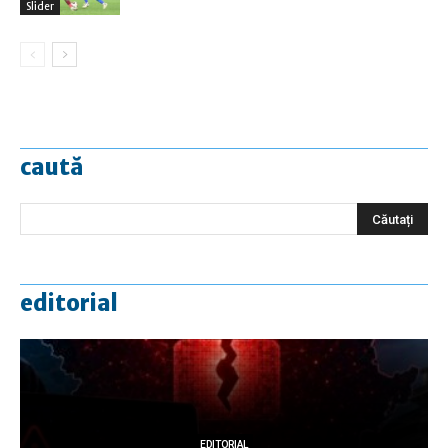
Slider
caută
editorial
EDITORIAL
EDITORIAL
EDITORIAL