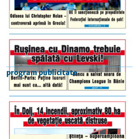
program publicitate
luni-vineri
9.00 - 17.00
sâmbătă
închis
duminică
9.00 - 12.00