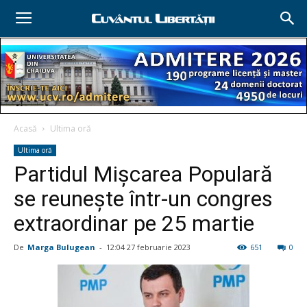
Acasă
Ultima oră
Ultima oră
Partidul Mişcarea Populară
se reuneşte într-un congres
extraordinar pe 25 martie
De
Marga Bulugean
-
12:04 27 februarie 2023
651
0