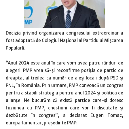
Decizia privind organizarea congresului extraordinar a
fost adoptată de Colegiul Naţional al Partidului Mişcarea
Populară.
“Anul 2024 este anul în care vom avea patru rânduri de
alegeri. PMP vrea să-şi reconfirme poziţia de partid de
dreapta, al treilea ca număr de aleşi locali după PSD şi
PNL, în România. Prin urmare, PMP convoacă un congres
pentru a stabili strategia pentru anul 2024 şi politica de
alianţe. Ne bucurăm că există partide care-şi doresc
fuziunea cu PMP, chestiuni care vor fi discutate şi
dezbătute în congres”, a declarat Eugen Tomac,
europarlamentar, președinte PMP: