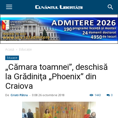
Acasă
Educație
Educație
„Cămara toamnei”, deschisă
la Grădiniţa „Phoenix” din
Craiova
De
Cristi Pătru
-
0:08 26 octombrie 2018
1443
0