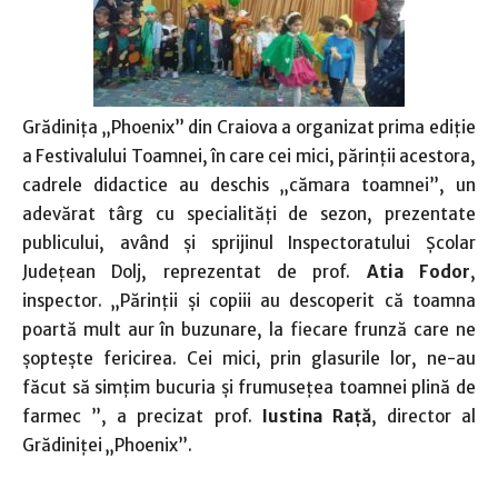
Grădiniţa „Phoenix” din Craiova a organizat prima ediţie
a Festivalului Toamnei, în care cei mici, părinţii acestora,
cadrele didactice au deschis „cămara toamnei”, un
adevărat târg cu specialităţi de sezon, prezentate
publicului, având şi sprijinul Inspectoratului Şcolar
Judeţean Dolj, reprezentat de prof.
Atia Fodor
,
inspector. „Părinţii şi copiii au descoperit că toamna
poartă mult aur în buzunare, la fiecare frunză care ne
şopteşte fericirea. Cei mici, prin glasurile lor, ne-au
făcut să simţim bucuria şi frumuseţea toamnei plină de
farmec ”, a precizat prof.
Iustina Raţă
, director al
Grădiniţei „Phoenix”.