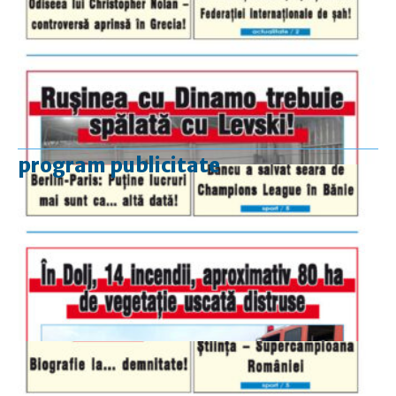
program publicitate
luni-vineri
9.00 - 17.00
sâmbătă
închis
duminică
9.00 - 12.00