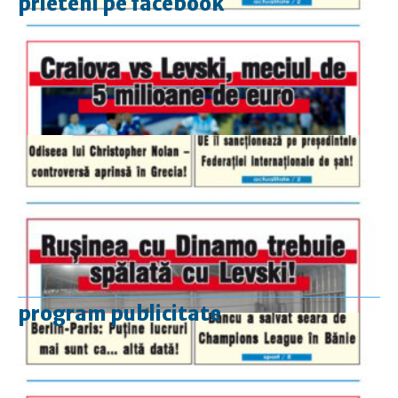
prieteni pe facebook
program publicitate
luni-vineri
9.00 - 17.00
sâmbătă
închis