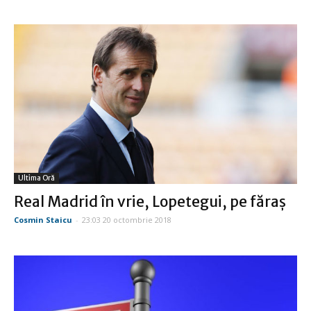
Ultima Oră
Real Madrid în vrie, Lopetegui, pe făraş
Cosmin Staicu
-
23:03 20 octombrie 2018