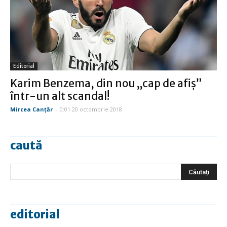
Editorial
Karim Benzema, din nou „cap de afiş”
într-un alt scandal!
Mircea Canţăr
-
0:01 20 octombrie 2018
caută
editorial