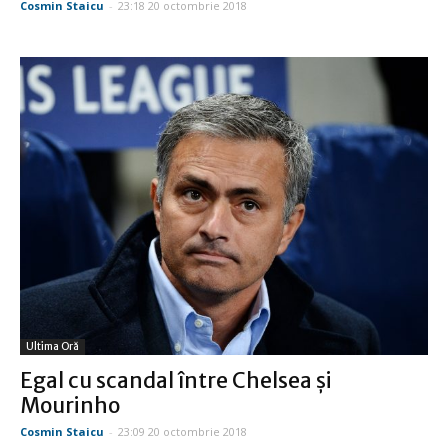
Cosmin Staicu
-
23:18 20 octombrie 2018
Ultima Oră
Egal cu scandal între Chelsea şi
Mourinho
Cosmin Staicu
-
23:09 20 octombrie 2018