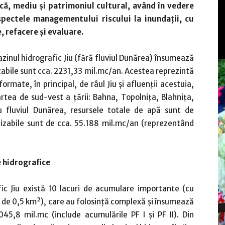
ă, mediu și patrimoniul cultural, având în vedere
pectele managementului riscului la inundații, cu
, refacere și evaluare.
zinul hidrografic Jiu (fără fluviul Dunărea) însumează
izabile sunt cca. 2231,33 mil.mc/an. Acestea reprezintă
ormate, în principal, de râul Jiu și afluenții acestuia,
partea de sud-vest a țării: Bahna, Topolnița, Blahnița,
ru fluviul Dunărea, resursele totale de apă sunt de
ilizabile sunt de cca. 55.188 mil.mc/an (reprezentând
 hidrografice
fic Jiu există 10 lacuri de acumulare importante (cu
de 0,5 km²), care au folosință complexă și însumează
45,8 mil.mc (include acumulările PF I și PF II). Din