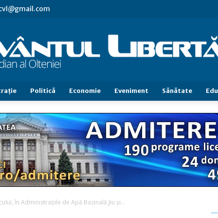
.cvl@gmail.com
raţie
Politică
Economie
Eveniment
Sănătate
Edu
Cuvântul
Libertăţii
ui, în Administraţiile de Apă Bazinală Jiu şi...