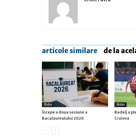
articole similare
de la acel
Slider
Slider
Începe a doua sesiune a
Badelj a pl
Bacalaureatului 2026
Craiova