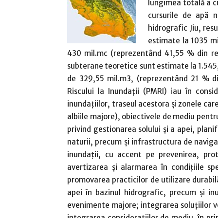
lungimea totală a cu
cursurile de apă 
hidrografic Jiu, res
estimate la 1035 mi
430 mil.mc (reprezentând 41,55 % din res
subterane teoretice sunt estimate la 1.545,
de 329,55 mil.m3, (reprezentând 21 % di
Riscului la Inundaţii (PMRI) iau în cons
inundaţiilor, traseul acestora şi zonele car
albiile majore), obiectivele de mediu pentr
privind gestionarea solului şi a apei, plani
naturii, precum şi infrastructura de navig
inundaţii, cu accent pe prevenirea, prot
avertizarea şi alarmarea în condiţiile s
promovarea practicilor de utilizare durabil
apei în bazinul hidrografic, precum şi i
evenimente majore; integrarea soluțiilor ve
integrarea consideraţiilor de mediu, în pri