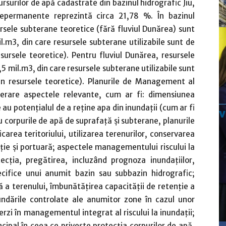
rsurilor de apă cadastrate din bazinul hidrografic Jiu,
nepermanente reprezintă circa 21,78 %. În bazinul
ursele subterane teoretice (fără fluviul Dunărea) sunt
l.m3, din care resursele subterane utilizabile sunt de
ursele teoretice). Pentru fluviul Dunărea, resursele
5 mil.m3, din care resursele subterane utilizabile sunt
n resursele teoretice). Planurile de Management al
iderare aspectele relevante, cum ar fi: dimensiunea
e au potenţialul de a reţine apa din inundaţii (cum ar fi
u corpurile de apă de suprafaţă şi subterane, planurile
ficarea teritoriului, utilizarea terenurilor, conservarea
aţie şi portuară; aspectele managementului riscului la
ecţia, pregătirea, incluzând prognoza inundaţiilor,
pecifice unui anumit bazin sau subbazin hidrografic;
ă a terenului, îmbunătăţirea capacităţii de retenţie a
nundările controlate ale anumitor zone în cazul unor
rzi în managementul integrat al riscului la inundații;
ncipal în ceea ce priveşte protecţia corpurilor de apă,