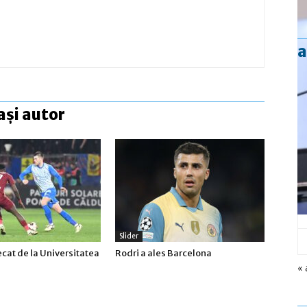
a
ași autor
Slider
ecat de la Universitatea
Rodri a ales Barcelona
« 