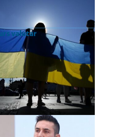
urs valutar
Curs valutar: 07 Aug 2026
EUR
: 5,2554 RON
+0,0041 ▲
USD
: 4,5584 RON
+0,0077 ▲
CHF
: 5,6244 RON
+0,0023 ▲
GBP
: 6,1277 RON
+0,0041 ▲
Convertor valutar
»
Rezultat:
-