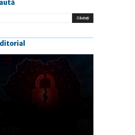
aută
ditorial