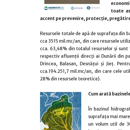
economic
toate as
accent pe prevenire, protecție, pregătire
Resursele totale de apă de suprafața din ba
cca 3515 mil.mc/an, din care resursele util
cca. 63,48% din totalul resurselor și sunt f
respectiv afluenții direcți ai Dunării din 
Drincea, Balasan, Desnățui și Jieț. Pent
cca.194.251,7 mil.mc/an, din care cele ut
28% din resursele teoretice).
Cum arată bazinele
În bazinul hidrogra
suprafața mai mare 
un volum util de 30