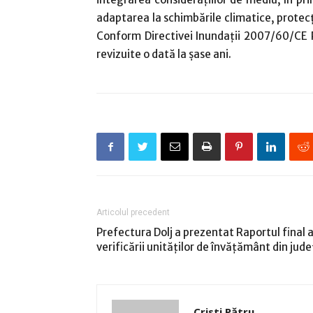
adaptarea la schimbările climatice, protecţi
Conform Directivei Inundații 2007/60/CE P
revizuite o dată la șase ani.
Articolul precedent
Prefectura Dolj a prezentat Raportul final a
verificării unităţilor de învăţământ din jude
Cristi Pătru