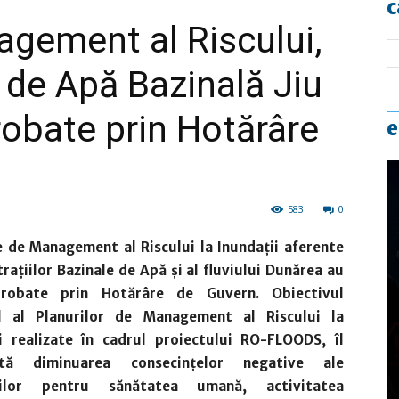
c
agement al Riscului,
e de Apă Bazinală Jiu
probate prin Hotărâre
e
583
0
e de Management al Riscului la Inundaţii aferente
raţiilor Bazinale de Apă și al fluviului Dunărea au
probate prin Hotărâre de Guvern.
Obiectivul
al al Planurilor de Management al Riscului la
i realizate în cadrul proiectului RO-FLOODS, îl
ntă diminuarea consecințelor negative ale
iilor pentru sănătatea umană, activitatea