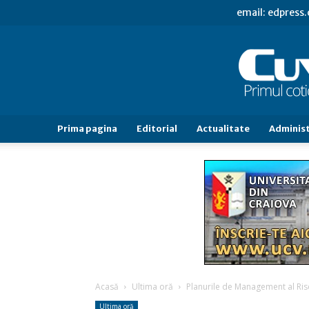
email: edpress
Prima pagina
Editorial
Actualitate
Administ
Acasă
Ultima oră
Planurile de Management al Riscul
Ultima oră