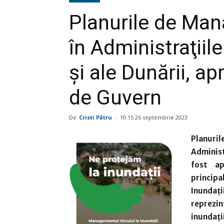
Planurile de Man
în Administraţiil
şi ale Dunării, a
de Guvern
De
Cristi Pătru
-
10:15 26 septembrie 2023
Planuril
Administ
fost a
princip
Inundaţi
reprezi
inundaț