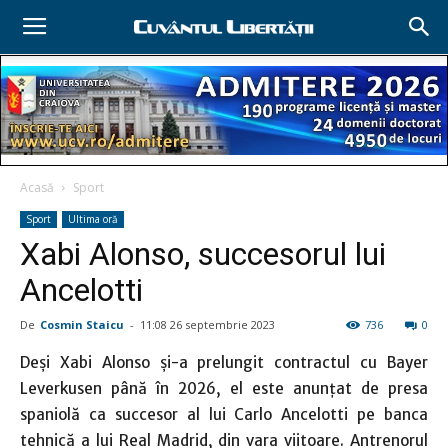
Acasă
Sport
Sport
Ultima oră
Xabi Alonso, succesorul lui
Ancelotti
De
Cosmin Staicu
-
11:08 26 septembrie 2023
736
0
Deşi Xabi Alonso şi-a prelungit contractul cu Bayer
Leverkusen până în 2026, el este anunţat de presa
spaniolă ca succesor al lui Carlo Ancelotti pe banca
tehnică a lui Real Madrid, din vara viitoare. Antrenorul