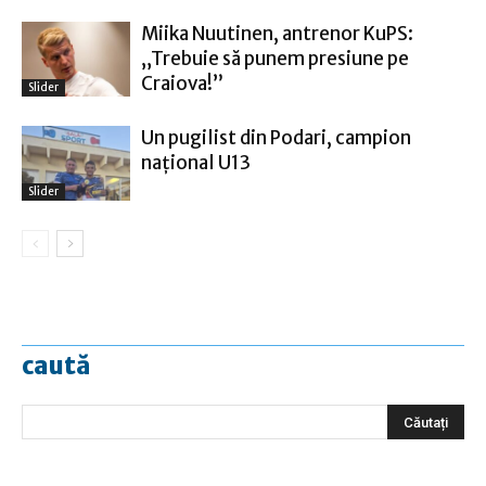
Miika Nuutinen, antrenor KuPS:
„Trebuie să punem presiune pe
Craiova!”
Slider
Un pugilist din Podari, campion
naţional U13
Slider
caută