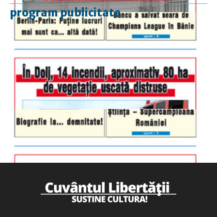
program publicitate
luni-vineri
9.00 - 17.00
sâmbătă
închis
duminică
9.00 - 12.00