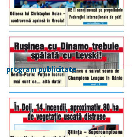
program publicitate
luni-vineri
9.00 - 17.00
sâmbătă
închis
duminică
9.00 - 12.00