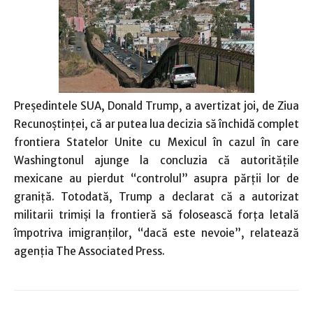
Preşedintele SUA, Donald Trump, a avertizat joi, de Ziua
Recunoştinţei, că ar putea lua decizia să închidă complet
frontiera Statelor Unite cu Mexicul în cazul în care
Washingtonul ajunge la concluzia că autorităţile
mexicane au pierdut “controlul” asupra părţii lor de
graniţă. Totodată, Trump a declarat că a autorizat
militarii trimişi la frontieră să folosească forţa letală
împotriva imigranţilor, “dacă este nevoie”, relatează
agenţia The Associated Press.