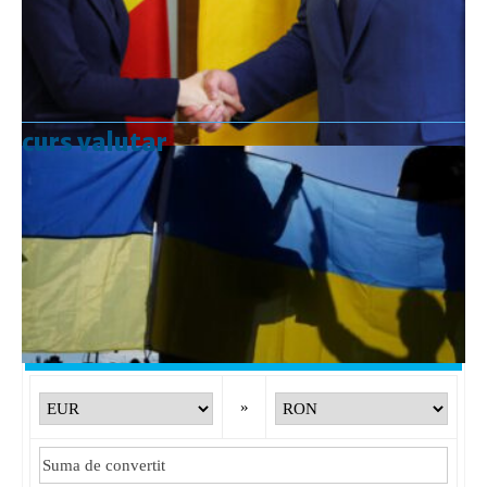
curs valutar
Curs valutar: 07 Aug 2026
EUR
: 5,2554 RON
+0,0041 ▲
USD
: 4,5584 RON
+0,0077 ▲
CHF
: 5,6244 RON
+0,0023 ▲
GBP
: 6,1277 RON
+0,0041 ▲
Convertor valutar
»