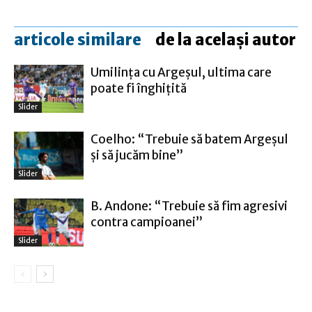
articole similare
de la același autor
Umilinţa cu Argeşul, ultima care
poate fi înghiţită
Slider
Coelho: “Trebuie să batem Argeşul
şi să jucăm bine”
Slider
B. Andone: “Trebuie să fim agresivi
contra campioanei”
Slider