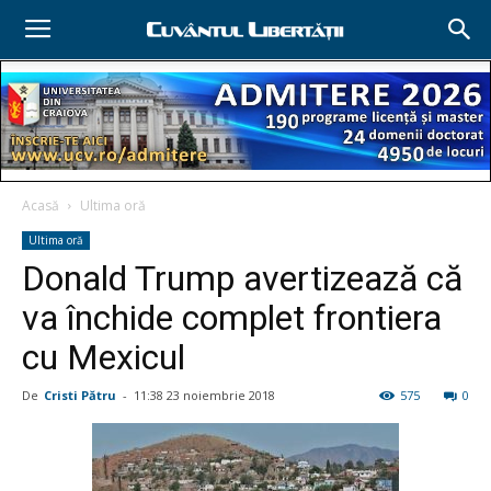
Acasă
Ultima oră
Ultima oră
Donald Trump avertizează că
va închide complet frontiera
cu Mexicul
De
Cristi Pătru
-
11:38 23 noiembrie 2018
575
0