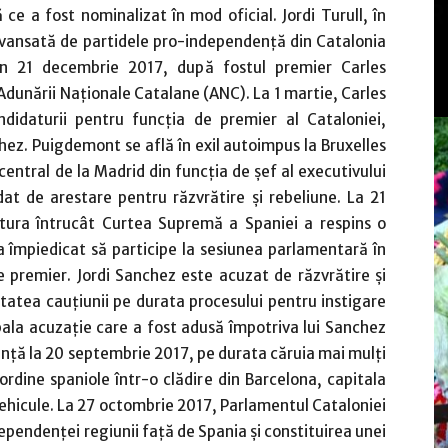
ce a fost nominalizat în mod oficial. Jordi Turull, în
 avansată de partidele pro-independenţă din Catalonia
din 21 decembrie 2017, după fostul premier Carles
Adunării Naţionale Catalane (ANC). La 1 martie, Carles
idaturii pentru funcţia de premier al Cataloniei,
hez. Puigdemont se află în exil autoimpus la Bruxelles
central de la Madrid din funcţia de şef al executivului
at de arestare pentru răzvrătire şi rebeliune. La 21
atura întrucât Curtea Supremă a Spaniei a respins o
-a împiedicat să participe la sesiunea parlamentară în
e premier. Jordi Sanchez este acuzat de răzvrătire şi
litatea cauţiunii pe durata procesului pentru instigare
ipala acuzaţie care a fost adusă împotriva lui Sanchez
nţă la 20 septembrie 2017, pe durata căruia mai mulţi
ordine spaniole într-o clădire din Barcelona, capitala
 vehicule. La 27 octombrie 2017, Parlamentul Cataloniei
ependenţei regiunii faţă de Spania şi constituirea unei