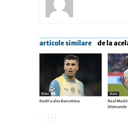
articole similare
de la acel
Slider
Slider
Rodri a ales Barcelona
Real Madrid
Diomande