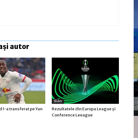
c
ași autor
Slider
 l-a transferat pe Yan
Rezultatele din Europa League şi
Conference Leeague