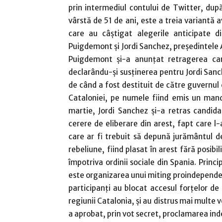
prin intermediul contului de Twitter, după 
vârstă de 51 de ani, este a treia variantă
care au câştigat alegerile anticipate 
Puigdemont şi Jordi Sanchez, preşedintele 
Puigdemont şi-a anunţat retragerea cand
declarându-şi susţinerea pentru Jordi Sanc
de când a fost destituit de către guvernul 
Cataloniei, pe numele fiind emis un mand
martie, Jordi Sanchez şi-a retras candid
cerere de eliberare din arest, fapt care l
care ar fi trebuit să depună jurământul d
rebeliune, fiind plasat în arest fără posibi
împotriva ordinii sociale din Spania. Princ
este organizarea unui miting proindepende
participanţi au blocat accesul forţelor de 
regiunii Catalonia, şi au distrus mai multe
a aprobat, prin vot secret, proclamarea ind