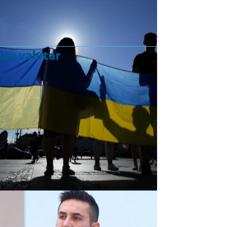
urs valutar
Curs valutar: 07 Aug 2026
EUR
: 5,2554 RON
+0,0041 ▲
USD
: 4,5584 RON
+0,0077 ▲
CHF
: 5,6244 RON
+0,0023 ▲
GBP
: 6,1277 RON
+0,0041 ▲
Convertor valutar
»
Rezultat:
-