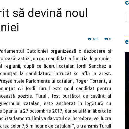
c
rit să devină noul
niei
602
0
e
Parlamentul Cataloniei organizează o dezbatere şi
votează, astăzi, un nou candidat la funcţia de premier
al regiunii, după ce liderul catalan Jordi Sanchez a
renunţat la candidatură întrucât se află în arest.
Preşedintele Parlamentului catalan, Roger Torrent, a
anunţat că Jordi Turull este noul candidat pentru
această poziţie. Turull, fost purtător de cuvânt al
guvernului catalan, este anchetat în legătură cu
 Spania la 27 octombrie 2017, dar se află în libertate
că Parlamentul îmi va da votul de încredere, voi lucra
area celor 7,5 milioane de catalani”, a transmis Turull