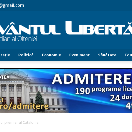
vl@gmail.com
raţie
Politică
Economie
Eveniment
Sănătate
Edu
Cuvântul
Libertăţii
oul premier al Cataloniei