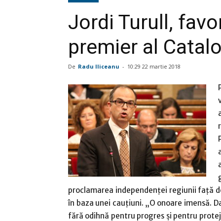
Jordi Turull, favo
premier al Catalo
De
Radu Iliceanu
-
10:29 22 martie 2018
proclamarea independenţei regiunii faţă de
în baza unei cauţiuni. „O onoare imensă. Da
fără odihnă pentru progres şi pentru protej