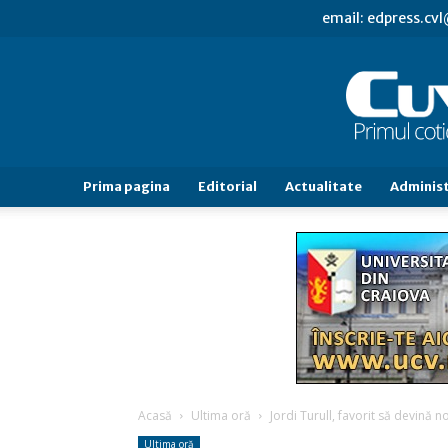
email: edpress.c
Prima pagina
Editorial
Actualitate
Administ
Acasă
Ultima oră
Jordi Turull, favorit să devină n
Ultima oră