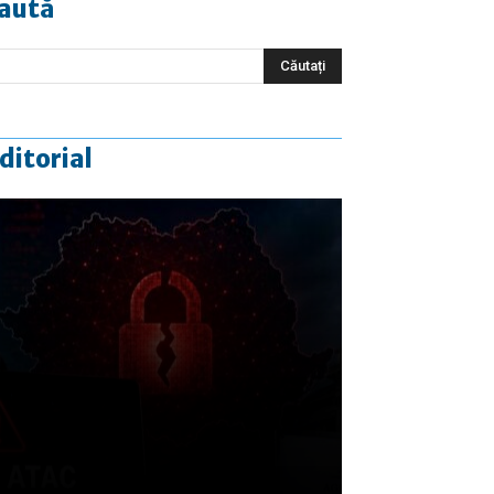
aută
ditorial