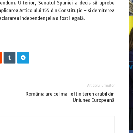
erendum. Ulterior, Senatul Spaniei a decis să aprobe
licarea Articolului 155 din Constituţie – şi demiterea
declararea independenţei a a fost ilegală.
Articolul următor
România are cel mai ieftin teren arabil din
Uniunea Europeană