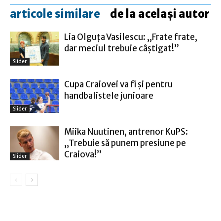
articole similare
de la același autor
Lia Olguţa Vasilescu: „Frate frate,
dar meciul trebuie câștigat!”
Slider
Cupa Craiovei va fi şi pentru
handbalistele junioare
Slider
Miika Nuutinen, antrenor KuPS:
„Trebuie să punem presiune pe
Craiova!”
Slider