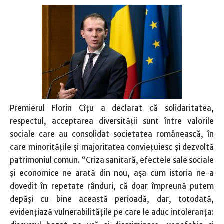
Premierul Florin Cîţu a declarat că solidaritatea,
respectul, acceptarea diversităţii sunt între valorile
sociale care au consolidat societatea românească, în
care minorităţile şi majoritatea convieţuiesc şi dezvoltă
patrimoniul comun. “Criza sanitară, efectele sale sociale
şi economice ne arată din nou, aşa cum istoria ne-a
dovedit în repetate rânduri, că doar împreună putem
depăşi cu bine această perioadă, dar, totodată,
evidenţiază vulnerabilităţile pe care le aduc intoleranţa: