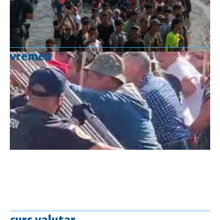
vremea
curs valutar