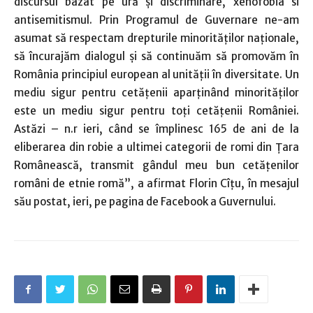
discursul bazat pe ură şi discriminare, xenofobia si
antisemitismul. Prin Programul de Guvernare ne-am
asumat să respectam drepturile minorităţilor naţionale,
să încurajăm dialogul şi să continuăm să promovăm în
România principiul european al unităţii în diversitate. Un
mediu sigur pentru cetăţenii aparţinând minorităţilor
este un mediu sigur pentru toţi cetăţenii României.
Astăzi – n.r ieri, când se împlinesc 165 de ani de la
eliberarea din robie a ultimei categorii de romi din Ţara
Românească, transmit gândul meu bun cetăţenilor
români de etnie romă”, a afirmat Florin Cîţu, în mesajul
său postat, ieri, pe pagina de Facebook a Guvernului.