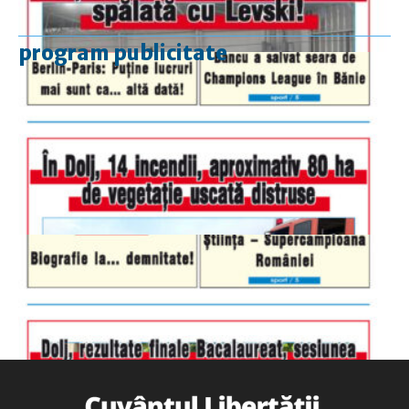
program publicitate
luni-vineri
9.00 - 17.00
sâmbătă
închis
duminică
9.00 - 12.00