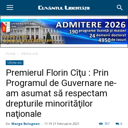
Acasă
Ultima oră
Ultima oră
Premierul Florin Cîţu : Prin
Programul de Guvernare ne-
am asumat să respectam
drepturile minorităţilor
naţionale
De
Marga Bulugean
-
11:19 21 februarie 2021
707
0