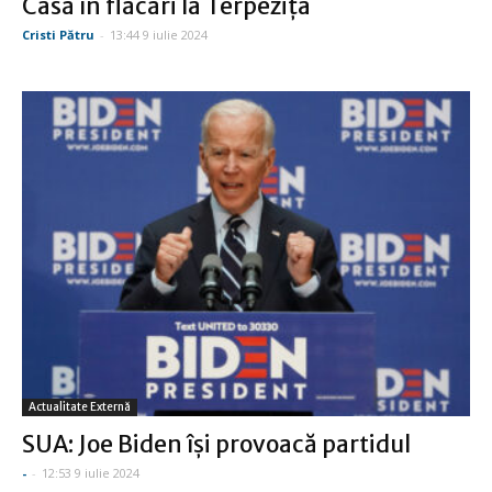
Casă în flăcări la Terpeziţa
Cristi Pătru
-
13:44 9 iulie 2024
Actualitate Externă
SUA: Joe Biden îşi provoacă partidul
-
-
12:53 9 iulie 2024