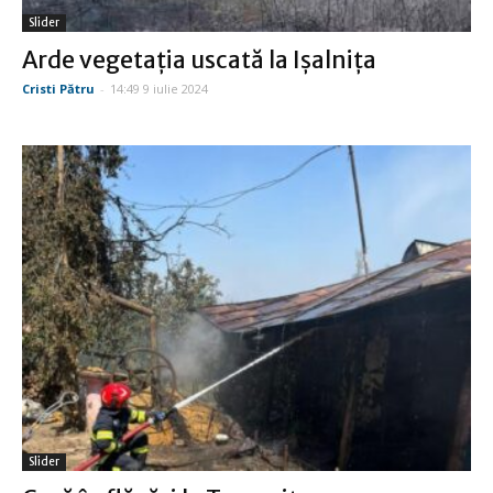
Slider
Arde vegetaţia uscată la Işalniţa
Cristi Pătru
-
14:49 9 iulie 2024
Slider