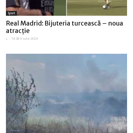
Sport
Real Madrid: Bijuteria turcească – noua
atracţie
-
-
14:58 9 iulie 2024