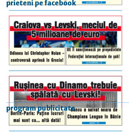
prieteni pe facebook
program publicitate
luni-vineri
9.00 - 17.00
sâmbătă
închis