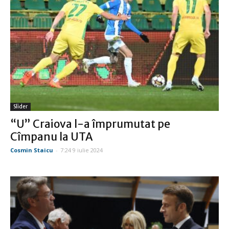
Slider
“U” Craiova l-a împrumutat pe
Cîmpanu la UTA
Cosmin Staicu
-
7:24 9 iulie 2024