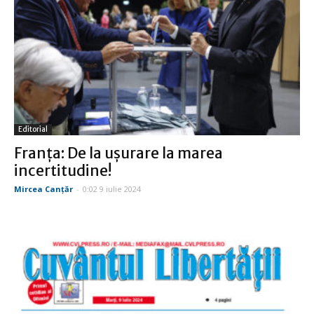
Editorial
Franţa: De la uşurare la marea
incertitudine!
Mircea Canţăr
-
0:02 9 iulie 2024