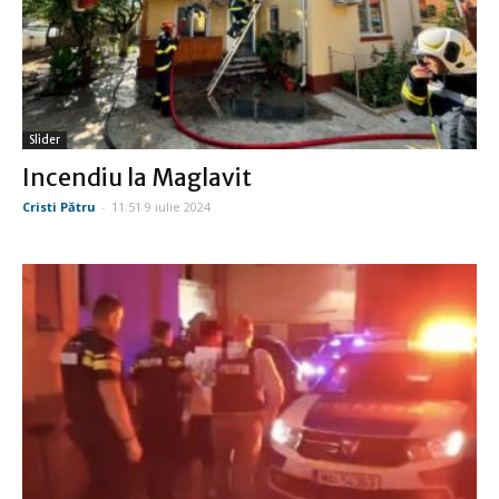
Slider
Incendiu la Maglavit
Cristi Pătru
-
11:51 9 iulie 2024