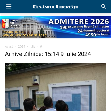
Acasă
2024
iulie
9
Arhive Zilnice: 15:14 9 iulie 2024