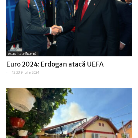
Actualitate Externă
Euro 2024: Erdogan atacă UEFA
-
-
12:33 9 iulie 2024