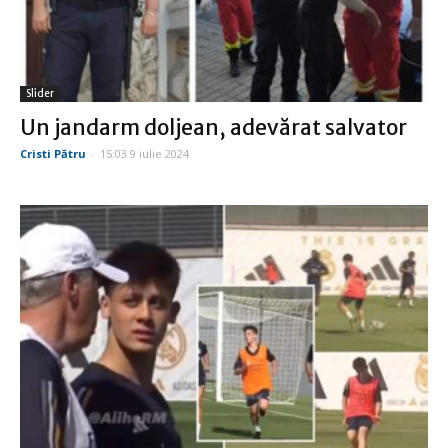
Slider
Un jandarm doljean, adevărat salvator
Cristi Pătru
-
15:03 9 iulie 2024