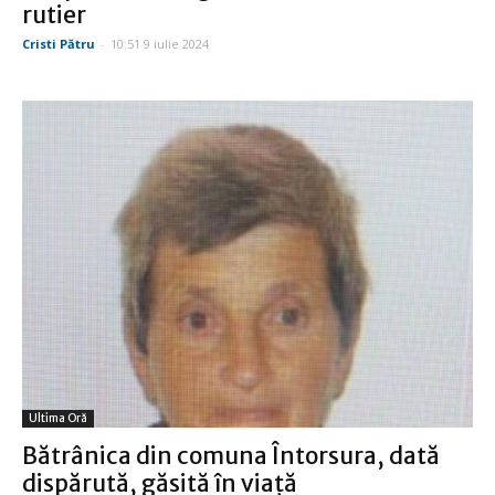
rutier
Cristi Pătru
-
10:51 9 iulie 2024
Ultima Oră
Bătrânica din comuna Întorsura, dată
dispărută, găsită în viaţă