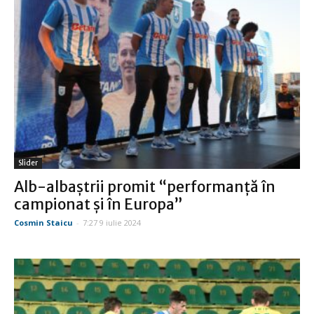
Slider
Alb-albaştrii promit “performanţă în
campionat şi în Europa”
Cosmin Staicu
-
7:27 9 iulie 2024