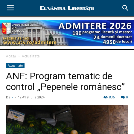
Acasă
Actualitate
Actualitate
ANF: Program tematic de
control „Pepenele românesc”
De
-
-
12:41 9 iulie 2024
836
0