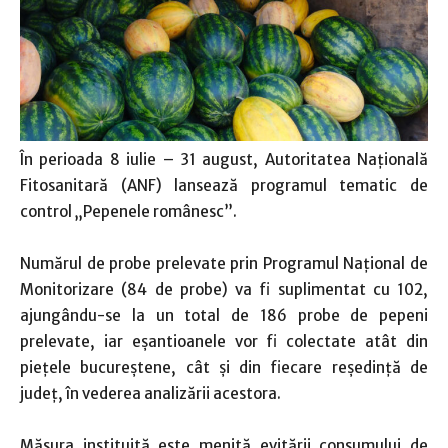
În perioada 8 iulie – 31 august, Autoritatea Naţională
Fitosanitară (ANF) lansează programul tematic de
control „Pepenele românesc”.
Numărul de probe prelevate prin Programul Național de
Monitorizare (84 de probe) va fi suplimentat cu 102,
ajungându-se la un total de 186 probe de pepeni
prelevate, iar eșantioanele vor fi colectate atât din
piețele bucureștene, cât și din fiecare reședință de
județ, în vederea analizării acestora.
Măsura instituită este menită evitării consumului de