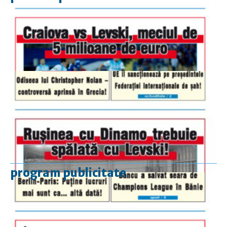
program publicitate
luni-vineri
9.00 - 17.00
sâmbătă
închis