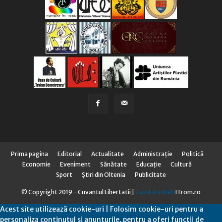
Prima pagina
Editorial
Actualitate
Administraţie
Politică
Economie
Eveniment
Sănătate
Educaţie
Cultură
Sport
Știri din Oltenia
Publicitate
© Copyright 2019 - Cuvantul Libertatii |
Gazduire Web
ITrom.ro
Acest site utilizează cookie-uri | Folosim cookie-uri pentru a
personaliza conținutul și anunțurile, pentru a oferi funcții de