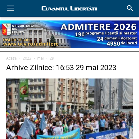
Acasă
2023
mai
29
Arhive Zilnice: 16:53 29 mai 2023