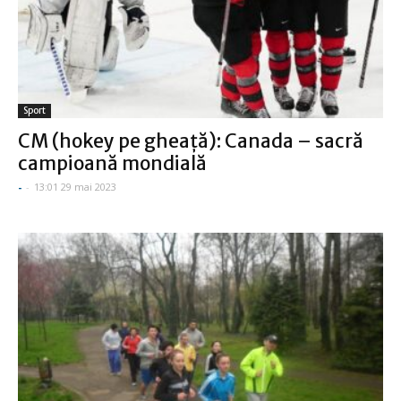
Sport
CM (hokey pe gheaţă): Canada – sacră
campioană mondială
-
-
13:01 29 mai 2023