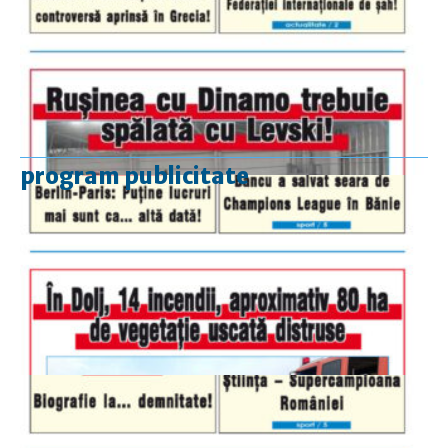
program publicitate
luni-vineri
9.00 - 17.00
sâmbătă
închis
duminică
9.00 - 12.00