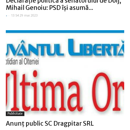
Declaraţie politică a senatorului de Dolj,
Mihail Genoiu: PSD își asumă...
-
-
13:54 29 mai 2023
Publicitate
Anunţ public SC Dragpitar SRL