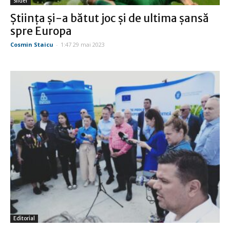
Slider
Ştiinţa şi-a bătut joc şi de ultima şansă
spre Europa
Cosmin Staicu
-
1:47 29 mai 2023
Editorial