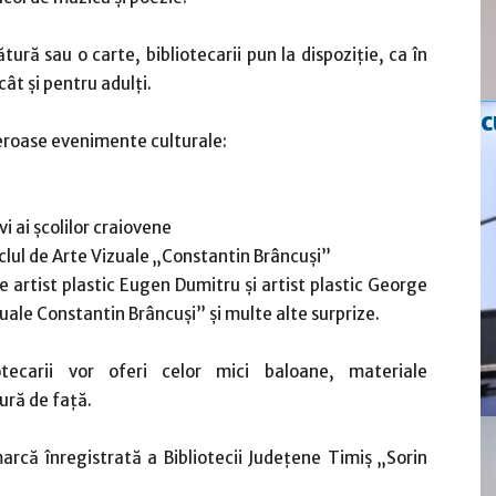
ură sau o carte, bibliotecarii pun la dispoziție, ca în
cât și pentru adulți.
c
eroase evenimente culturale:
i ai școlilor craiovene
clul de Arte Vizuale „Constantin Brâncuși”
e artist plastic Eugen Dumitru și artist plastic George
uale Constantin Brâncuși” și multe alte surprize.
tecarii vor oferi celor mici baloane, materiale
tură de față.
rcă înregistrată a Bibliotecii Județene Timiș „Sorin