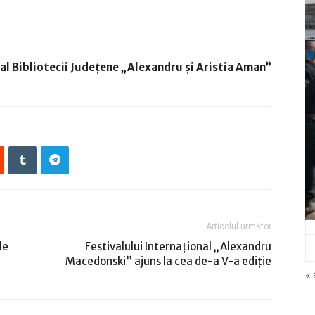
a
 al
Bibliotecii Județene
„
Alexandru și Aristia Aman”
Articolul următor
le
Festivalului Internațional „Alexandru
Macedonski” ajuns la cea de-a V-a ediție
« 