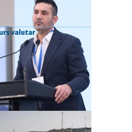
urs valutar
Curs valutar: 06 Aug 2026
EUR
: 5,2513 RON
+0,0024 ▲
USD
: 4,5507 RON
+0,0027 ▲
CHF
: 5,6221 RON
+0,0011 ▲
GBP
: 6,1236 RON
-0,0008 ▼
Convertor valutar
»
Rezultat:
-