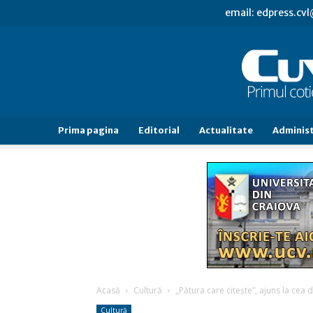
email: edpress.c
Prima pagina
Editorial
Actualitate
Administ
Acasă
Cultură
„Pătura care citește”, ajuns la cea d
Cultură