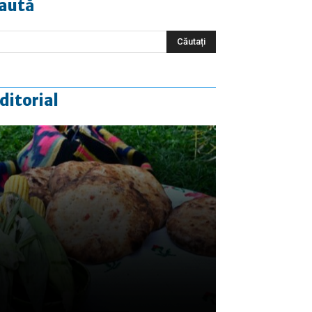
aută
ditorial