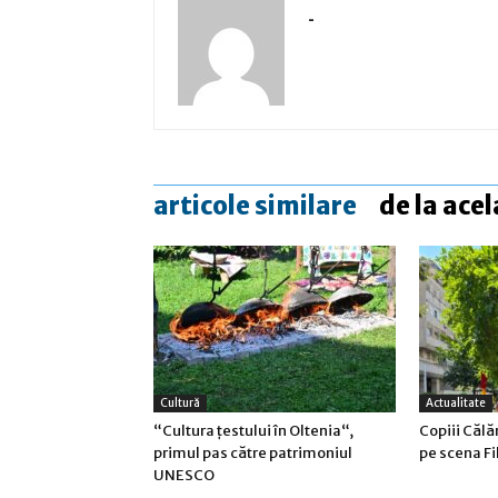
-
articole similare
de la acel
Cultură
Actualitate
“Cultura țestului în Oltenia“,
Copiii Călă
primul pas către patrimoniul
pe scena Fi
UNESCO