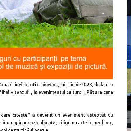
man” invită toți craiovenii, joi, 1 iunie2023, de la ora
Mihai Viteazul”, la evenimentul cultural „
Pătura care
a care citește” a devenit un eveniment așteptat cu
că o după amiază plăcută, citind o carte în aer liber,
col de muzică și poezie.