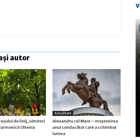
v
ași autor
Actualitate
raşului de Dolj, uimitori
Alexandru cel Mare – moștenirea
larmonicii Oltenia
unui conducător care a schimbat
lumea