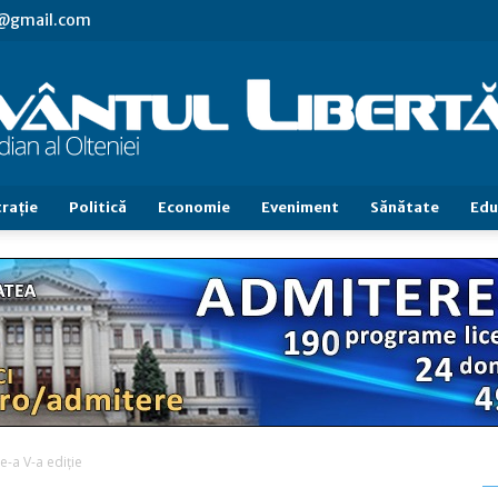
vl@gmail.com
raţie
Politică
Economie
Eveniment
Sănătate
Edu
Cuvântul
Libertăţii
e-a V-a ediție