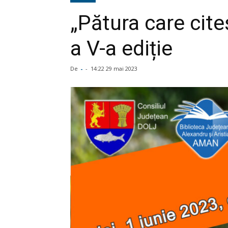
„Pătura care cite
a V-a ediție
De
-
-
14:22 29 mai 2023