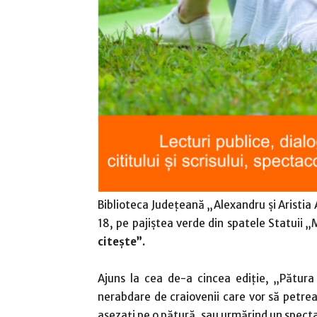
Biblioteca Judeţeană „Alexandru și Aristia A
18, pe pajiştea verde din spatele Statuii „
citeşte”.
Ajuns la cea de-a cincea ediție, „Pătur
nerabdare de craiovenii care vor să petrea
așezați pe o pătură, sau urmărind un specta