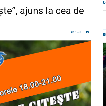
c
ște”, ajuns la cea de-
1693
0
e