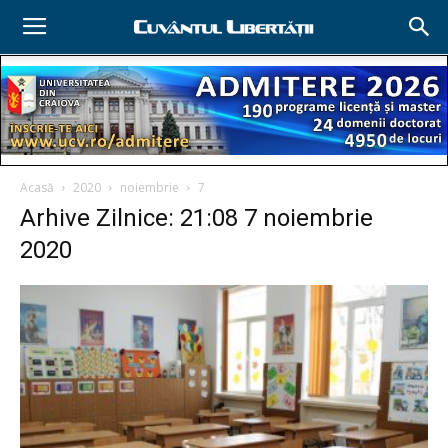
Acasă
2020
noiembrie
7
Arhive Zilnice: 21:08 7 noiembrie
2020