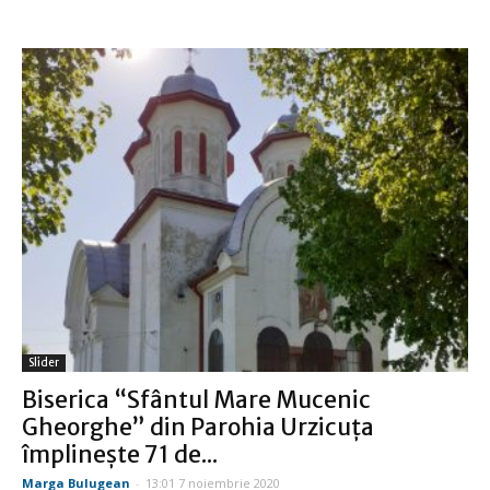
Slider
Biserica “Sfântul Mare Mucenic
Gheorghe” din Parohia Urzicuţa
împlineşte 71 de...
Marga Bulugean
-
13:01 7 noiembrie 2020