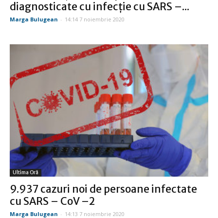
diagnosticate cu infecție cu SARS –...
Marga Bulugean
-
14:14 7 noiembrie 2020
Ultima Oră
9.937 cazuri noi de persoane infectate
cu SARS – CoV –2
Marga Bulugean
-
14:13 7 noiembrie 2020