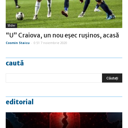
Slider
“U” Craiova, un nou eşec ruşinos, acasă
Cosmin Staicu
-
0:51 7 noiembrie 2020
caută
editorial