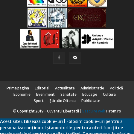
Prima pagina
Editorial
Actualitate
Administraţie
Politică
Economie
Eveniment
Sănătate
Educaţie
Cultură
Sport
Știri din Oltenia
Publicitate
© Copyright 2019 - Cuvantul Libertatii |
Gazduire Web
ITrom.ro
Acest site utilizează cookie-uri | Folosim cookie-uri pentru a
personaliza conținutul și anunțurile, pentru a oferi funcții de