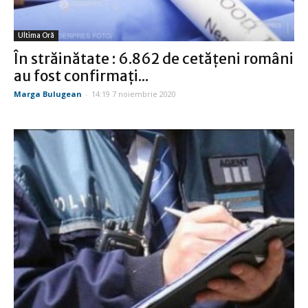
Ultima Oră
În străinătate : 6.862 de cetățeni români
au fost confirmați...
Marga Bulugean
-
14:19 7 noiembrie 2020