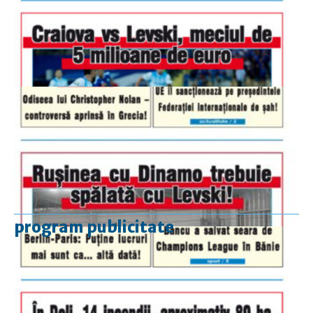
program publicitate
luni-vineri
9.00 - 17.00
sâmbătă
închis
duminică
9.00 - 12.00