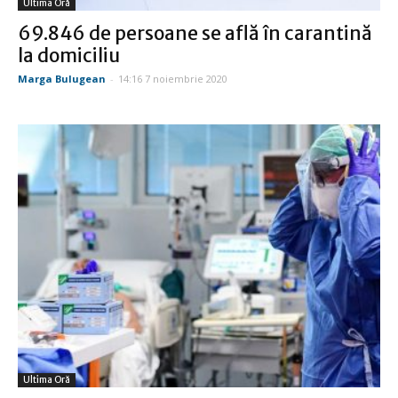
Ultima Oră
69.846 de persoane se află în carantină
la domiciliu
Marga Bulugean
-
14:16 7 noiembrie 2020
Ultima Oră