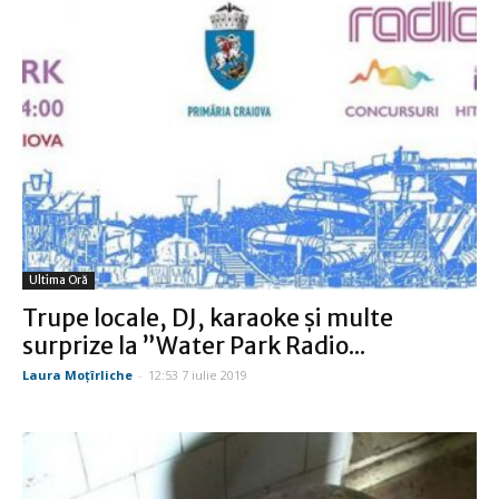
Ultima Oră
Trupe locale, DJ, karaoke și multe
surprize la ”Water Park Radio...
Laura Moţîrliche
-
12:53 7 iulie 2019