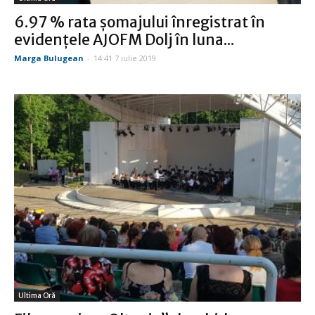
6.97 % rata şomajului înregistrat în
evidenţele AJOFM Dolj în luna...
Marga Bulugean
-
14:41 7 iulie 2019
Ultima Oră