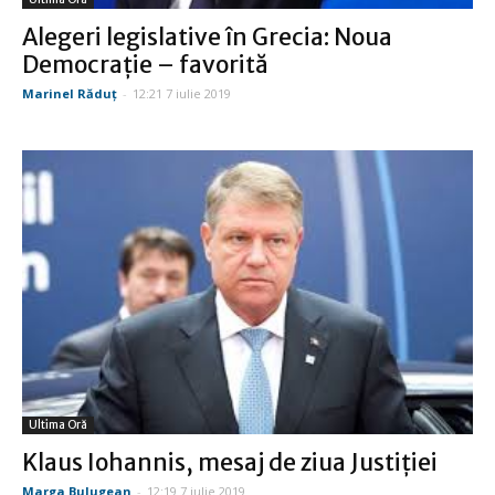
Alegeri legislative în Grecia: Noua
Democraţie – favorită
Marinel Răduţ
-
12:21 7 iulie 2019
Ultima Oră
Klaus Iohannis, mesaj de ziua Justiției
Marga Bulugean
-
12:19 7 iulie 2019