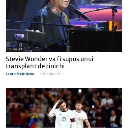
Ultima Oră
Stevie Wonder va fi supus unui
transplant de rinichi
Laura Moţîrliche
-
11:56 7 iulie 2019