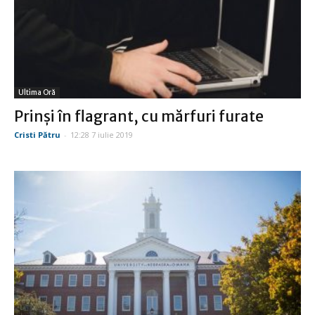
Ultima Oră
Prinşi în flagrant, cu mărfuri furate
Cristi Pătru
-
12:28 7 iulie 2019