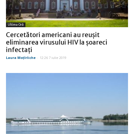
Ultima Oră
Cercetători americani au reuşit
eliminarea virusului HIV la şoareci
infectaţi
Laura Moţîrliche
-
12:26 7 iulie 2019