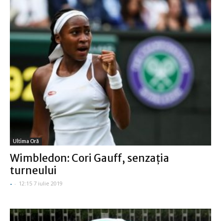
Ultima Oră
Wimbledon: Cori Gauff, senzaţia
turneului
-
-
12:15 7 iulie 2019