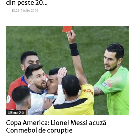
din peste 20...
-
-
13:23 7 iulie 2019
Ultima Oră
Copa America: Lionel Messi acuză
Conmebol de corupţie