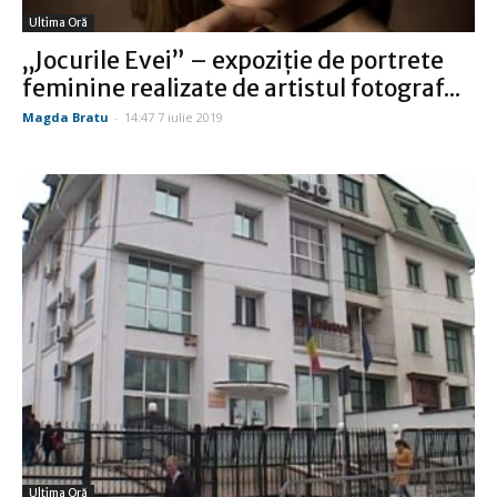
Ultima Oră
„Jocurile Evei” – expoziție de portrete
feminine realizate de artistul fotograf...
Magda Bratu
-
14:47 7 iulie 2019
Ultima Oră