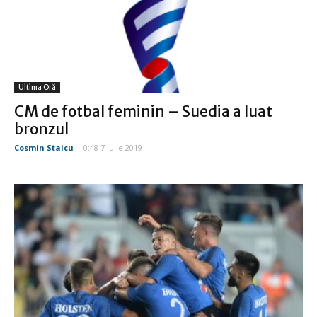
Ultima Oră
CM de fotbal feminin – Suedia a luat
bronzul
Cosmin Staicu
-
0:48 7 iulie 2019