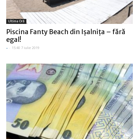
Ultima Oră
Piscina Fanty Beach din Işalniţa – fără
egal!
-
-
15:40 7 iulie 2019