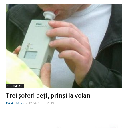
Ultima Oră
Trei şoferi beţi, prinşi la volan
Cristi Pătru
-
12:54 7 iulie 2019