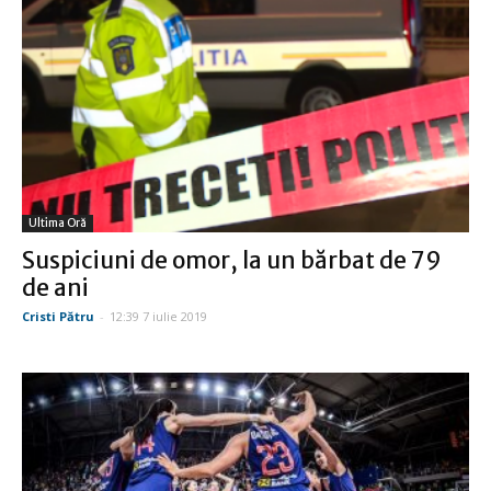
Ultima Oră
Suspiciuni de omor, la un bărbat de 79
de ani
Cristi Pătru
-
12:39 7 iulie 2019