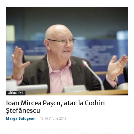
Ultima Oră
Ioan Mircea Paşcu, atac la Codrin
Ştefănescu
Marga Bulugean
-
12:16 7 iulie 2019