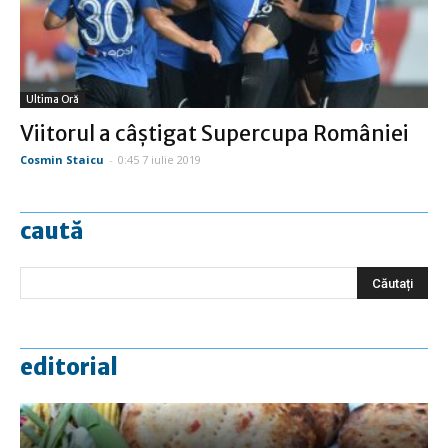
Ultima Oră
Viitorul a câştigat Supercupa României
Cosmin Staicu
-
0:45 7 iulie 2019
caută
editorial