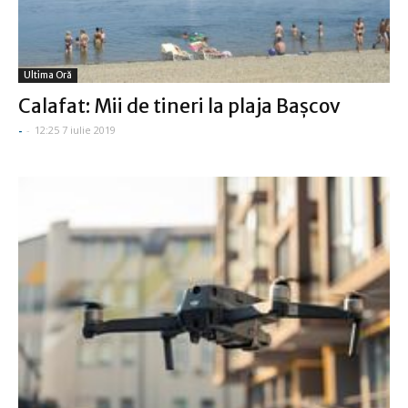
Ultima Oră
Calafat: Mii de tineri la plaja Başcov
-
-
12:25 7 iulie 2019