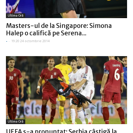
Ultima Oră
Masters-ul de la Singapore: Simona
Halep o califică pe Serena...
-
-
19:20 24 octombrie 2014
Ultima Oră
UEFA s-a pronunţat: Serbia câştigă la