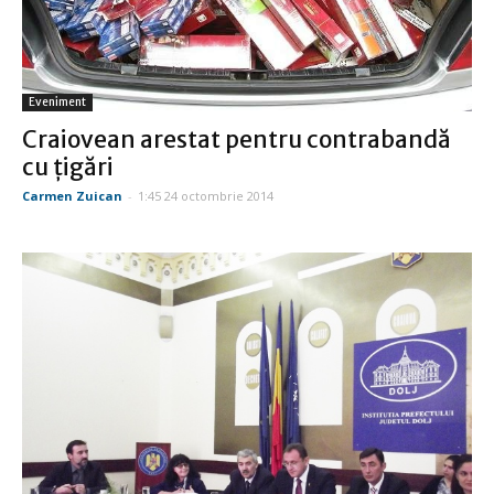
Eveniment
Craiovean arestat pentru contrabandă
cu țigări
Carmen Zuican
-
1:45 24 octombrie 2014