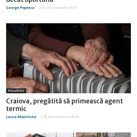
George Popescu
-
2:02 24 octombrie 2014
Actualitate
Craiova, pregătită să primească agent
termic
Laura Moţîrliche
-
1:59 24 octombrie 2014