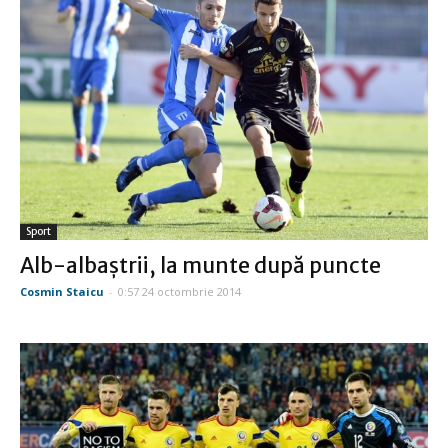
Sport
Alb-albaştrii, la munte după puncte
Cosmin Staicu
-
0:57 24 octombrie 2014