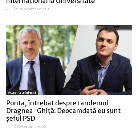
internaţional la Universitate
-
-
1:09 24 octombrie 2014
Actualitate Internă
Ponta, întrebat despre tandemul
Dragnea-Ghiţă: Deocamdată eu sunt
şeful PSD
-
-
1:06 24 octombrie 2014