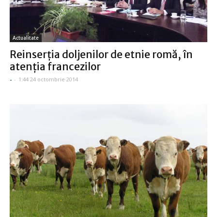
Actualitate
Reinserția doljenilor de etnie romă, în
atenția francezilor
-
-
1:44 24 octombrie 2014