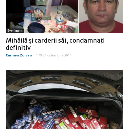
Eveniment
Mihăilă și carderii săi, condamnați
definitiv
Carmen Zuican
-
1:49 24 octombrie 2014