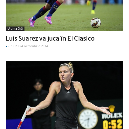
Ultima Oră
Luis Suarez va juca în El Clasico
-
-
19:23 24 octombrie 2014