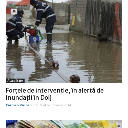
Actualitate
Forțele de intervenție, în alertă de
inundații în Dolj
Carmen Zuican
-
1:55 24 octombrie 2014