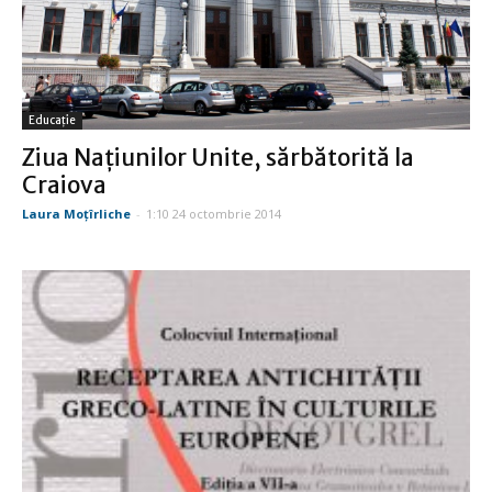
Educație
Ziua Națiunilor Unite, sărbătorită la
Craiova
Laura Moţîrliche
-
1:10 24 octombrie 2014