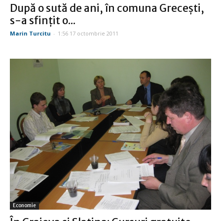
După o sută de ani, în comuna Greceşti,
s-a sfinţit o...
Marin Turcitu
-
1:56 17 octombrie 2011
Economie