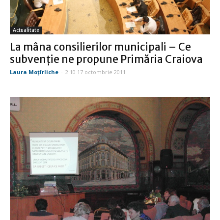
Actualitate
La mâna consilierilor municipali – Ce
subvenţie ne propune Primăria Craiova
Laura Moţîrliche
-
2:10 17 octombrie 2011