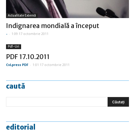
Actualitate Externă
Indignarea mondială a început
-
-
1:09 17 octombrie 2011
Pdf-Uri
PDF 17.10.2011
CvLpress PDF
-
1:01 17 octombrie 2011
caută
editorial