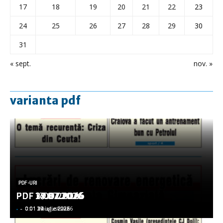
17
18
19
20
21
22
23
24
25
26
27
28
29
30
31
« sept.
nov. »
varianta pdf
PDF-URI
PDF-URI
PDF-URI
PDF-URI
PDF-URI
PDF 3.08.2026
PDF 29.07.2026
PDF 27.07.2026
PDF 17.07.2026
PDF 14.07.2026
-
-
-
-
-
-
-
-
-
-
0:01 3 august 2026
0:01 29 iulie 2026
0:01 27 iulie 2026
0:01 17 iulie 2026
0:01 14 iulie 2026