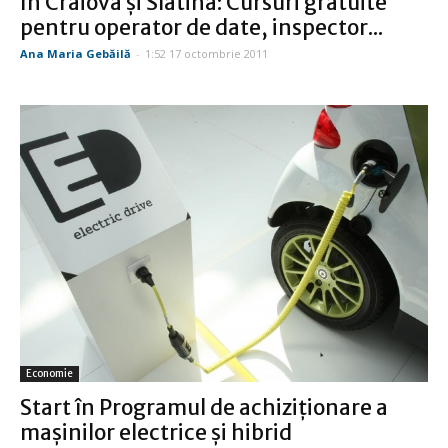
În Craiova şi Slatina: Cursuri gratuite
pentru operator de date, inspector...
Ana Maria Gebăilă
-
1:52 17 octombrie 2011
Economie
Start în Programul de achiziţionare a
maşinilor electrice şi hibrid