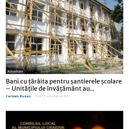
Actualitate
Bani cu ţârâita pentru şantierele şcolare
– Unităţile de învăţământ au...
Carmen Rusan
-
1:34 17 octombrie 2011