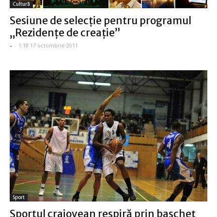
Cultură
Sesiune de selecţie pentru programul
„Rezidenţe de creaţie”
-
-
1:18 17 octombrie 2011
Sport
Sportul craiovean respiră prin baschet