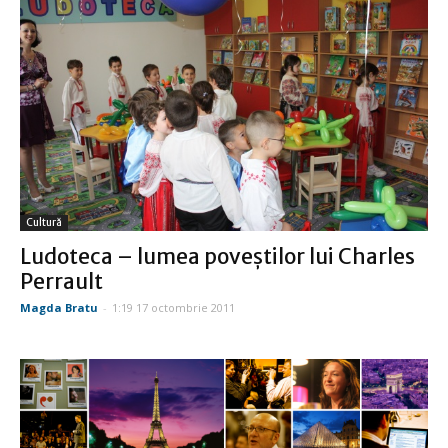
Cultură
Ludoteca – lumea poveştilor lui Charles
Perrault
Magda Bratu
-
1:19 17 octombrie 2011