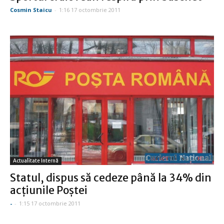
Cosmin Staicu
-
1:16 17 octombrie 2011
Actualitate Internă
Statul, dispus să cedeze până la 34% din
acţiunile Poştei
-
-
1:15 17 octombrie 2011