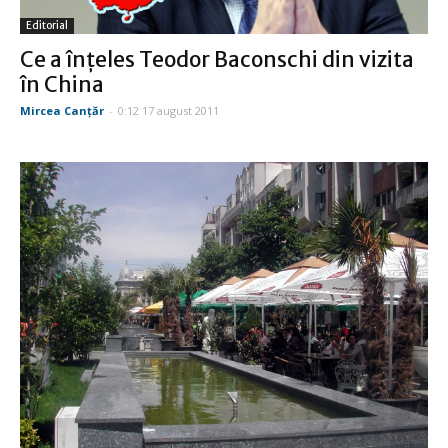
Editorial
Ce a înţeles Teodor Baconschi din vizita
în China
Mircea Canţăr
-
0:12 17 august 2011