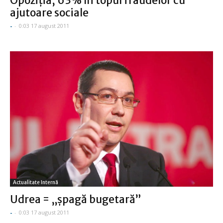
Opoziţia, 63% în topul fraudelor cu
ajutoare sociale
-
-
0:03 17 august 2011
Actualitate Internă
Udrea = „şpagă bugetară”
-
-
0:03 17 august 2011