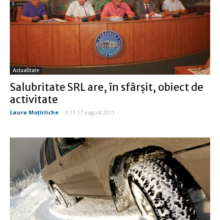
Actualitate
Salubritate SRL are, în sfârşit, obiect de
activitate
Laura Moţîrliche
-
0:11 17 august 2011