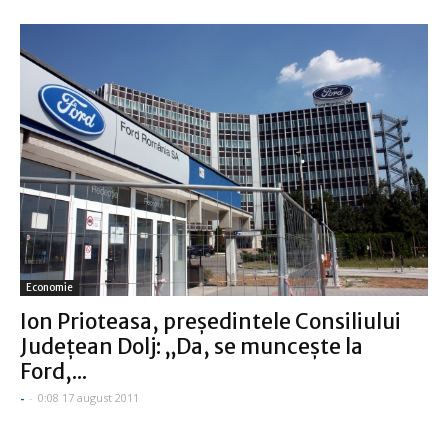
Economie
Ion Prioteasa, preşedintele Consiliului
Judeţean Dolj: „Da, se munceşte la
Ford,...
-
-
0:08 17 august 2011