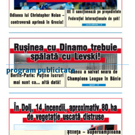
program publicitate
luni-vineri
9.00 - 17.00
sâmbătă
închis
duminică
9.00 - 12.00