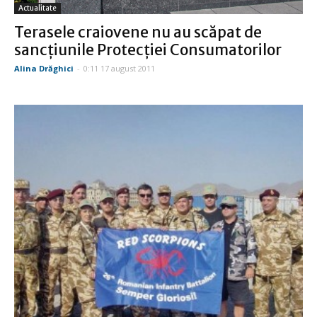
Actualitate
Terasele craiovene nu au scăpat de
sancţiunile Protecţiei Consumatorilor
Alina Drăghici
-
0:11 17 august 2011