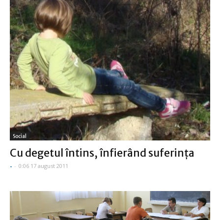
Social
Cu degetul întins, înfierând suferinţa
-
-
0:06 17 august 2011