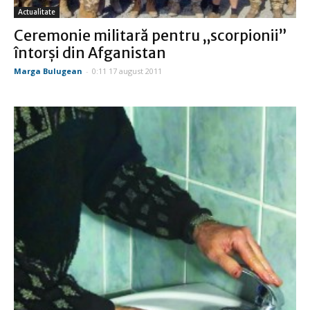
Actualitate
Ceremonie militară pentru „scorpionii”
întorşi din Afganistan
Marga Bulugean
-
0:11 17 august 2011