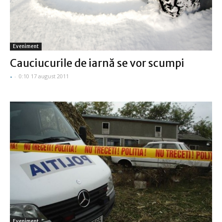
Eveniment
Cauciucurile de iarnă se vor scumpi
-
-
0:10 17 august 2011
Eveniment