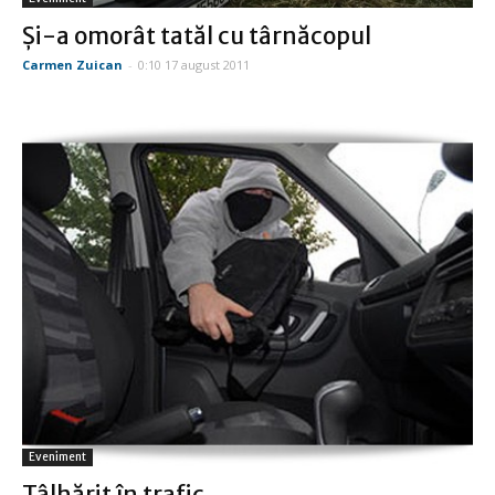
Şi-a omorât tatăl cu târnăcopul
Carmen Zuican
-
0:10 17 august 2011
Eveniment
Tâlhărit în trafic