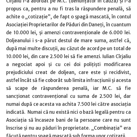
Cîrjaliu l-a abordat pe M.C. (denunţător în cauză) şi i-a
propus ca, pentru a nu fi tras la răspundere penală, să
achite o „cotizaţie”, de fapt o şpagă mascată, în contul
Asociaţiei Proprietarilor de Păduri din Daneţi, în cuantum
de 10.000 lei, şi amenzi contravenţionale de 6.000 lei.
Doljeanului i s-a părut destul de mare suma, astfel că,
după mai multe discuţii, au căzut de acord pe un total de
10.000 lei, din care 2.500 lei să fie amenzi. Iulian Cîrjaliu
a negociat apoi şi cu cei doi poliţişti modificarea
prejudiciului creat de doljean, care este şi recidivist,
astfel încât să fie coborât sub limita infracţiunii şi acesta
să scape de răspunderea penală, iar M.C. să fie
sancţionat contravenţional cu suma de 2.500 lei, dar
numai după ce acesta va achita 7.500 lei către asociaţia
indicată. Numai că nu există nici o bază legală pentru ca
Asociaţia să încaseze bani de la persoane care nu sunt
înscrise şi nu au păduri în proprietate. „Combinaţia” era
făcută pentru şpagă mascată sub forma unor cotizaţii.