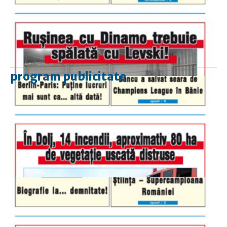
program publicitate
luni-vineri
9.00 - 17.00
sâmbătă
închis
duminică
9.00 - 12.00