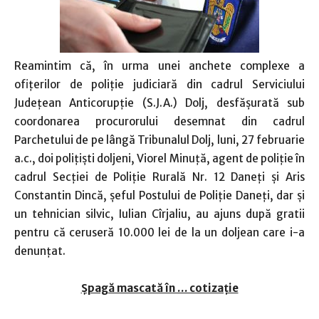
Reamintim că, în urma unei anchete complexe a
ofiţerilor de poliţie judiciară din cadrul Serviciului
Judeţean Anticorupţie (S.J.A.) Dolj, desfăşurată sub
coordonarea procurorului desemnat din cadrul
Parchetului de pe lângă Tribunalul Dolj, luni, 27 februarie
a.c., doi poliţişti doljeni, Viorel Minuţă, agent de poliţie în
cadrul Secţiei de Poliţie Rurală Nr. 12 Daneţi şi Aris
Constantin Dincă, şeful Postului de Poliţie Daneţi, dar şi
un tehnician silvic, Iulian Cîrjaliu, au ajuns după gratii
pentru că ceruseră 10.000 lei de la un doljean care i-a
denunţat.
Şpagă mascată în … cotizaţie