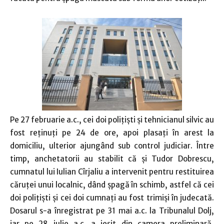
Pe 27 februarie a.c., cei doi poliţişti şi tehnicianul silvic au
fost reţinuţi pe 24 de ore, apoi plasaţi în arest la
domiciliu, ulterior ajungând sub control judiciar. Între
timp, anchetatorii au stabilit că şi Tudor Dobrescu,
cumnatul lui Iulian Cîrjaliu a intervenit pentru restituirea
căruţei unui localnic, dând şpagă în schimb, astfel că cei
doi poliţişti şi cei doi cumnaţi au fost trimişi în judecată.
Dosarul s-a înregistrat pe 31 mai a.c. la Tribunalul Dolj,
iar pe 28 iulie a.c. a ieşit din camera preliminară,