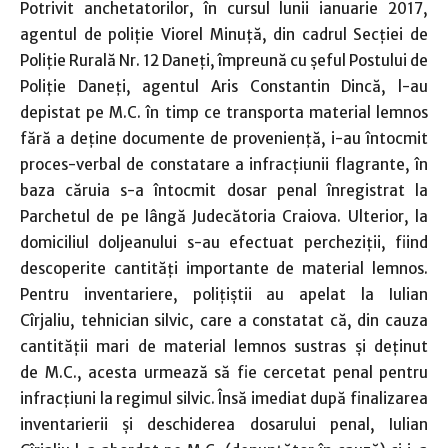
Potrivit anchetatorilor, în cursul lunii ianuarie 2017,
agentul de poliţie Viorel Minuţă, din cadrul Secţiei de
Poliţie Rurală Nr. 12 Daneţi, împreună cu şeful Postului de
Poliţie Daneţi, agentul Aris Constantin Dincă, l-au
depistat pe M.C. în timp ce transporta material lemnos
fără a deţine documente de provenienţă, i-au întocmit
proces-verbal de constatare a infracţiunii flagrante, în
baza căruia s-a întocmit dosar penal înregistrat la
Parchetul de pe lângă Judecătoria Craiova. Ulterior, la
domiciliul doljeanului s-au efectuat percheziţii, fiind
descoperite cantităţi importante de material lemnos.
Pentru inventariere, poliţiştii au apelat la Iulian
Cîrjaliu, tehnician silvic, care a constatat că, din cauza
cantităţii mari de material lemnos sustras şi deţinut
de M.C., acesta urmează să fie cercetat penal pentru
infracţiuni la regimul silvic. Însă imediat după finalizarea
inventarierii şi deschiderea dosarului penal, Iulian