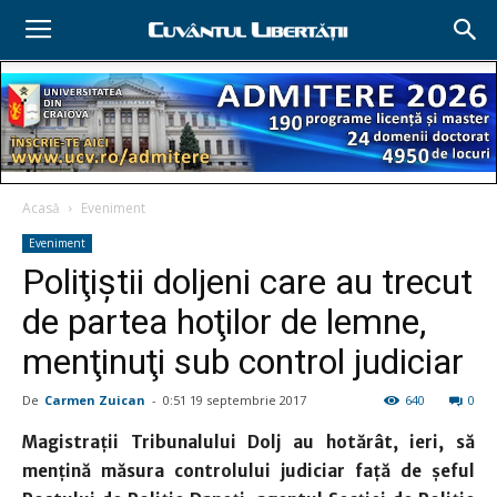
Acasă
Eveniment
Eveniment
Poliţiştii doljeni care au trecut
de partea hoţilor de lemne,
menţinuţi sub control judiciar
De
Carmen Zuican
-
0:51 19 septembrie 2017
640
0
Magistraţii Tribunalului Dolj au hotărât, ieri, să
menţină măsura controlului judiciar faţă de şeful