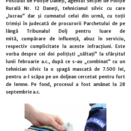
Postului de Poliţie Daneţi, agentul Secţiei de Poliţie
Rurală Nr. 12 Daneţi, tehnicianul silvic cu care
„lucrau” dar şi cumnatul celui din urmă, cu toţii
trimişi în judecată de procurorii Parchetului de pe
lângă Tribunalul Dolj pentru luare de
mită, cumpărare de influenţă, abuz în serviciu,
respectiv complicitate la aceste infracţiuni. Este
vorba despre cei doi poliţişti „săltaţi” la sfârşitul
lunii februarie a.c., după ce s-au „combinat” cu un
tehnician silvic la o şpagă mascată de 7.500 lei,
pentru a-l scăpa pe un doljean cercetat pentru furt
de lemne. Pe fond, procesul a fost amânat la 28
septembrie a.c.