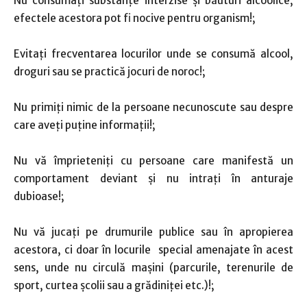
Nu consumați substanțe interzise și băuturi alcoolice,
efectele acestora pot fi nocive pentru organism!;
Evitați frecventarea locurilor unde se consumă alcool,
droguri sau se practică jocuri de noroc!;
Nu primiți nimic de la persoane necunoscute sau despre
care aveți puține informații!;
Nu vă împrieteniți cu persoane care manifestă un
comportament deviant și nu intrați în anturaje
dubioase!;
Nu vă jucați pe drumurile publice sau în apropierea
acestora, ci doar în locurile special amenajate în acest
sens, unde nu circulă mașini (parcurile, terenurile de
sport, curtea școlii sau a grădiniței etc.)!;