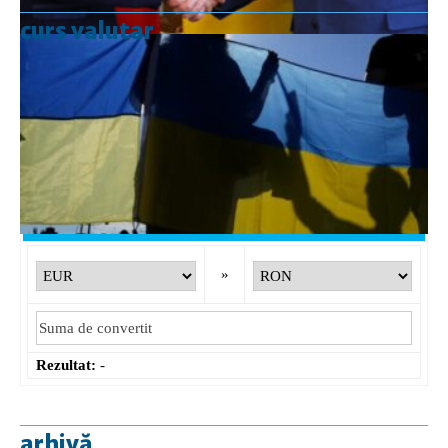
curs valutar
Curs valutar: 07 Aug 2026
EUR
: 5,2554 RON
+0,0041 ▲
USD
: 4,5584 RON
+0,0077 ▲
CHF
: 5,6244 RON
+0,0023 ▲
GBP
: 6,1277 RON
+0,0041 ▲
Convertor valutar
»
Rezultat:
-
arhivă