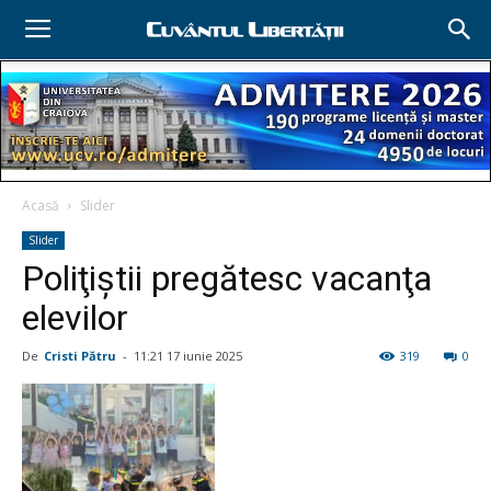
Acasă
Slider
Slider
Poliţiştii pregătesc vacanţa
elevilor
De
Cristi Pătru
-
11:21 17 iunie 2025
319
0