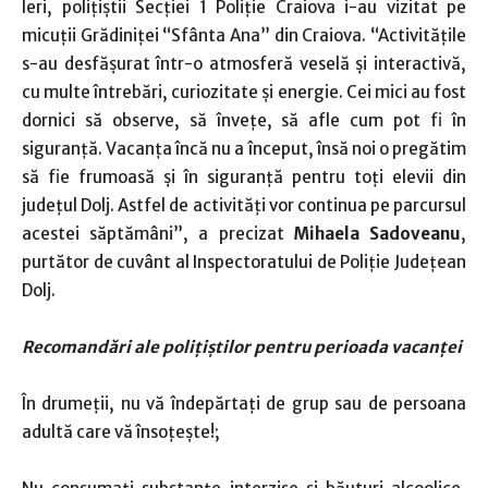
Ieri, polițiștii Secției 1 Poliție Craiova i-au vizitat pe
micuții Grădiniței “Sfânta Ana” din Craiova. “Activitățile
s-au desfășurat într-o atmosferă veselă și interactivă,
cu multe întrebări, curiozitate și energie. Cei mici au fost
dornici să observe, să învețe, să afle cum pot fi în
siguranță. Vacanța încă nu a început, însă noi o pregătim
să fie frumoasă și în siguranță pentru toți elevii din
județul Dolj. Astfel de activități vor continua pe parcursul
acestei săptămâni”, a precizat
Mihaela Sadoveanu
,
purtător de cuvânt al Inspectoratului de Poliţie Judeţean
Dolj.
Recomandări ale poli
ț
i
ș
tilor pentru perioada vacanţei
În drumeții, nu vă îndepărtați de grup sau de persoana
adultă care vă însoțește!;