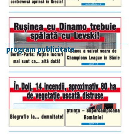
program publicitate
luni-vineri
9.00 - 17.00
sâmbătă
închis
duminică
9.00 - 12.00