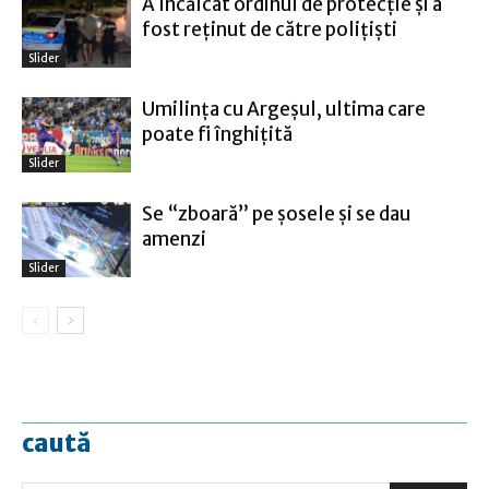
A încălcat ordinul de protecție și a
fost reținut de către polițiști
Slider
Umilinţa cu Argeşul, ultima care
poate fi înghiţită
Slider
Se “zboară” pe șosele și se dau
amenzi
Slider
caută