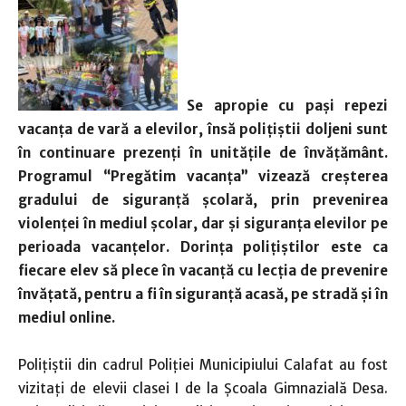
Se apropie cu paşi repezi
vacanţa de vară a elevilor, însă poliţiştii doljeni sunt
în continuare prezenţi în unităţile de învăţământ.
Programul “
Pregătim vacanța” vizează creșterea
gradului de siguranță școlară, prin prevenirea
violenței în mediul școlar, dar şi siguranţa elevilor pe
perioada vacanţelor. Dorința poliţiştilor este ca
fiecare elev să plece în vacanță cu lecția de prevenire
învățată, pentru a fi în siguranță acasă, pe stradă și în
mediul online.
Polițiștii din cadrul Poliției Municipiului Calafat au fost
vizitați de elevii clasei I de la Școala Gimnazială Desa.