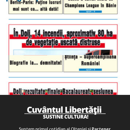
luni-vineri
9.00 - 17.00
sâmbătă
închis
duminică
9.00 - 12.00
Suntem primul cotidian al Olteniei și
Partener