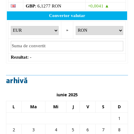
GBP
: 6,1277 RON
+0,0041 ▲
Convertor valutar
»
Rezultat:
-
arhivă
iunie 2025
L
Ma
Mi
J
V
S
D
1
2
3
4
5
6
7
8