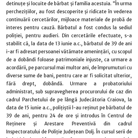
detinuțe și locuite de bărbat și familia acestuia. “În urma
perchezițiilor, au fost descoperite și ridicate în vederea
continuării cercetărilor, mijloace materiale de probă de
interes pentru cauză. Bărbatul a fost condus la sediul
poliției, pentru audieri. Din cercetările efectuate, s-a
stabilit că, la data de 13 iunie a.c., bărbatul de 39 de ani
i-ar fi adresat persoanei vătămate amenințări, cu scopul
de a dobândi foloase patrimoniale injuste, ca urmare a
acordării, pe parcursul mai multor ani, de împrumuturi cu
diverse sume de bani, pentru care ar fi solicitat ulterior,
fără drept, dobândă. Urmare a probatoriului
administrat, sub supravegherea procurorului de caz din
cadrul Parchetului de pe lângă Judecătoria Craiova, la
data de 15 iunie a.c., polițiștii l-au reținut pe bărbatul de
39 de ani, pentru 24 de ore și introdus în Centrul de
Reținere și Arestare Preventivă din cadrul
Inspectoratului de Poliție Județean Dolj. În cursul serii de