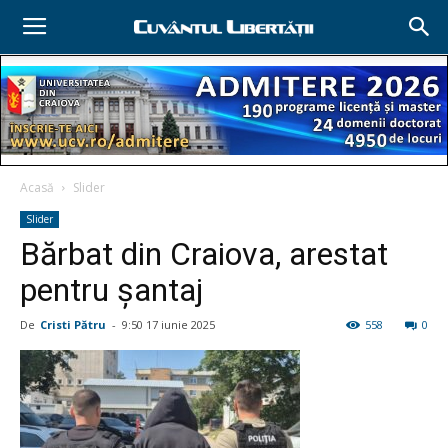
Acasă
Slider
Slider
Bărbat din Craiova, arestat
pentru şantaj
De
Cristi Pătru
-
9:50 17 iunie 2025
558
0