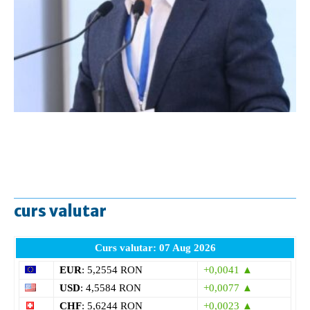
curs valutar
Curs valutar: 07 Aug 2026
EUR
: 5,2554 RON
+0,0041 ▲
USD
: 4,5584 RON
+0,0077 ▲
CHF
: 5,6244 RON
+0,0023 ▲