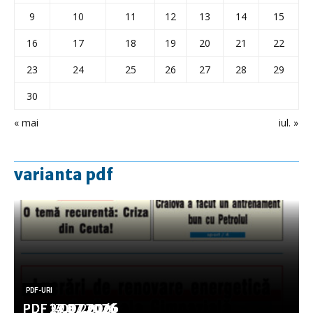
9
10
11
12
13
14
15
16
17
18
19
20
21
22
23
24
25
26
27
28
29
30
« mai
iul. »
varianta pdf
PDF-URI
PDF-URI
PDF-URI
PDF-URI
PDF-URI
PDF 3.08.2026
PDF 29.07.2026
PDF 27.07.2026
PDF 17.07.2026
PDF 14.07.2026