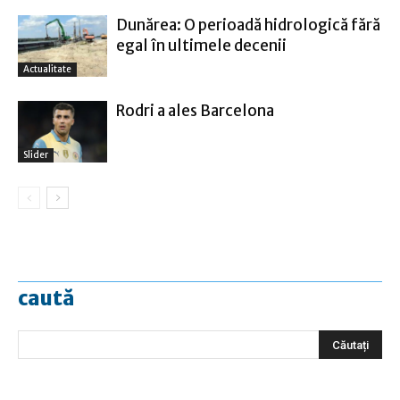
Dunărea: O perioadă hidrologică fără
egal în ultimele decenii
Actualitate
Rodri a ales Barcelona
Slider
caută