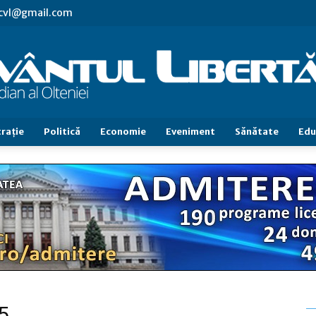
.cvl@gmail.com
raţie
Politică
Economie
Eveniment
Sănătate
Edu
Cuvântul
Libertăţii
5