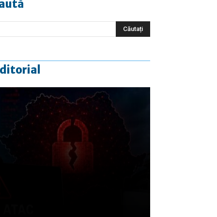
aută
ditorial