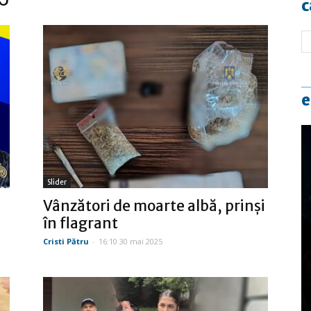
c
e
Slider
Vânzători de moarte albă, prinși
în flagrant
Cristi Pătru
-
16:10 30 mai 2025