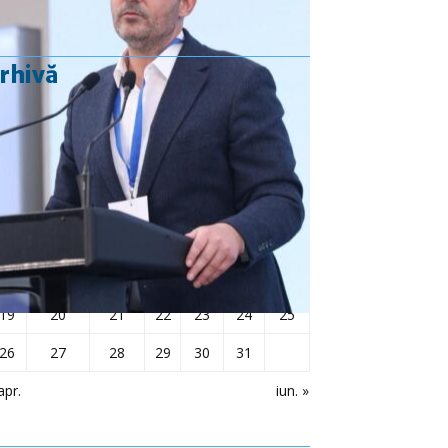
rhivă
mai 2025
L
Ma
Mi
J
V
S
D
1
2
3
4
5
6
7
8
9
10
11
12
13
14
15
16
17
18
19
20
21
22
23
24
25
26
27
28
29
30
31
apr.
iun. »