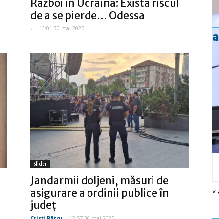
Război în Ucraina: Există riscul
de a se pierde… Odessa
-
-
13:01 30 mai 2025
a
Slider
Jandarmii doljeni, măsuri de
« 
asigurare a ordinii publice în
judeţ
Cristi Pătru
-
12:57 30 mai 2025