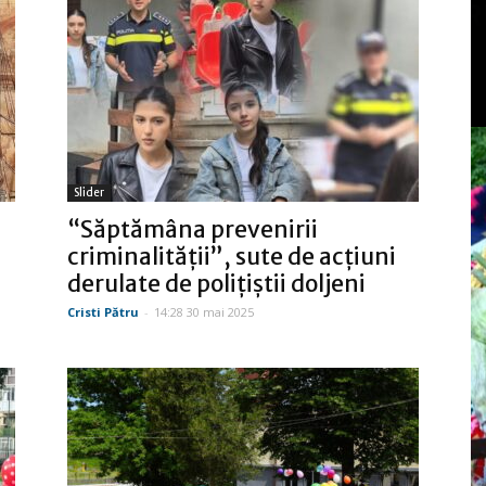
Slider
“Săptămâna prevenirii
criminalităţii”, sute de acţiuni
derulate de poliţiştii doljeni
Cristi Pătru
-
14:28 30 mai 2025