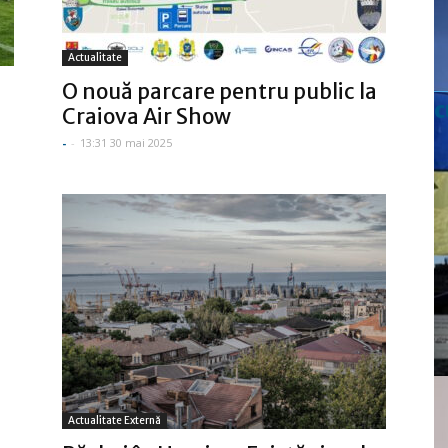
Actualitate
O nouă parcare pentru public la
c
Craiova Air Show
-
-
13:31 30 mai 2025
Actualitate Externă