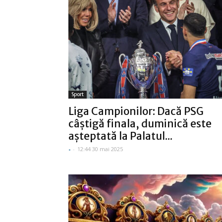
Sport
Liga Campionilor: Dacă PSG
câştigă finala, duminică este
aşteptată la Palatul...
-
-
12:44 30 mai 2025