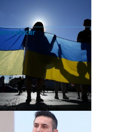
urs valutar
Curs valutar: 07 Aug 2026
EUR
: 5,2554 RON
+0,0041 ▲
USD
: 4,5584 RON
+0,0077 ▲
CHF
: 5,6244 RON
+0,0023 ▲
GBP
: 6,1277 RON
+0,0041 ▲
Convertor valutar
»
Rezultat:
-