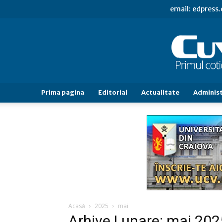
email: edpress
Prima pagina
Editorial
Actualitate
Administ
Acasă
2025
mai
Arhive Lunare: mai 202