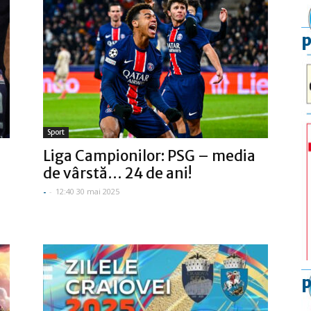
p
Sport
Liga Campionilor: PSG – media
de vârstă… 24 de ani!
-
-
12:40 30 mai 2025
p