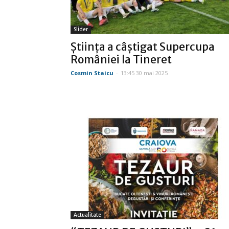
Slider
Ştiinţa a câştigat Supercupa
României la Tineret
Cosmin Staicu
-
13:45 30 mai 2025
Actualitate