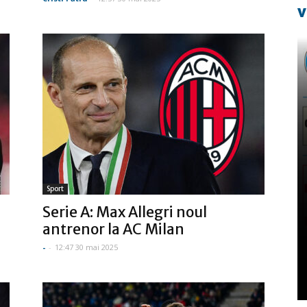
v
Sport
Serie A: Max Allegri noul
antrenor la AC Milan
-
-
12:47 30 mai 2025