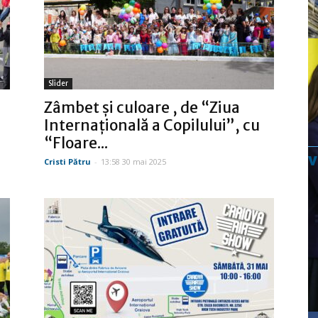
Slider
Zâmbet şi culoare , de “Ziua
Internaţională a Copilului”, cu
“Floare...
Cristi Pătru
-
13:58 30 mai 2025