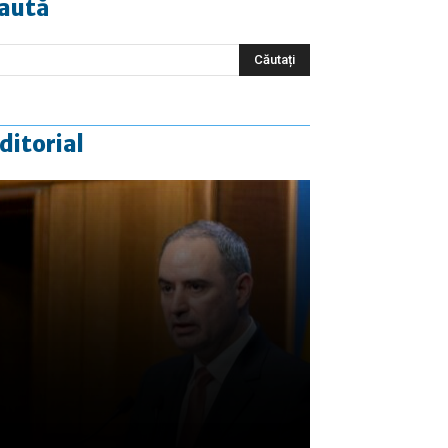
aută
ditorial