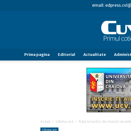
email: edpress.cv
Prima pagina
Editorial
Actualitate
Administ
Acasă
Ultima oră
Rata locurilor de muncă vacante 
Ultima oră