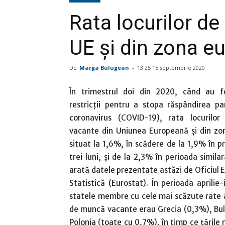
Rata locurilor d
UE şi din zona eu
De
Marga Bulugean
-
13:25 15 septembrie 2020
În trimestrul doi din 2020, când au f
restricţii pentru a stopa răspândirea p
coronavirus (COVID-19), rata locurilo
vacante din Uniunea Europeană şi din zo
situat la 1,6%, în scădere de la 1,9% în 
trei luni, şi de la 2,3% în perioada simila
arată datele prezentate astăzi de Oficiul
Statistică (Eurostat). În perioada aprilie
statele membre cu cele mai scăzute rate a
de muncă vacante erau Grecia (0,3%), Bulg
Polonia (toate cu 0,7%), în timp ce ţările