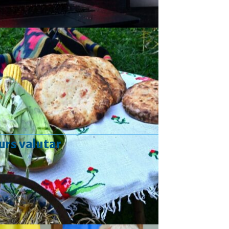
urs valutar
Curs valutar: 07 Aug 2026
EUR
: 5,2554 RON
+0,0041 ▲
USD
: 4,5584 RON
+0,0077 ▲
CHF
: 5,6244 RON
+0,0023 ▲
GBP
: 6,1277 RON
+0,0041 ▲