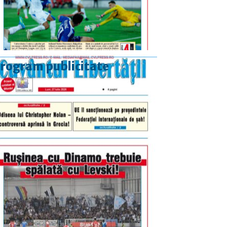
rogram publicitate
luni-vineri
9.00 - 17.00
sâmbătă
închis
duminică
9.00 - 12.00