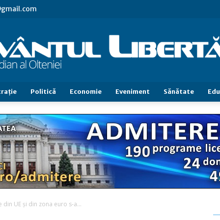
l@gmail.com
raţie
Politică
Economie
Eveniment
Sănătate
Edu
Cuvântul
Libertăţii
din UE şi din zona euro s-a...