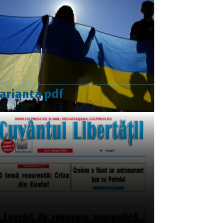
14
15
16
17
18
19
20
21
22
23
24
25
26
27
28
29
30
aug.
oct. »
arianta pdf