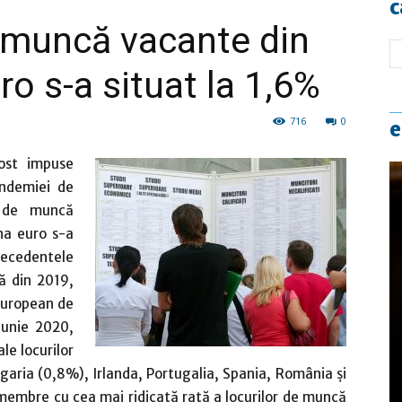
c
e muncă vacante din
ro s-a situat la 1,6%
716
0
e
ost impuse
andemiei de
r de muncă
na euro s-a
precedentele
ră din 2019,
 European de
-iunie 2020,
le locurilor
aria (0,8%), Irlanda, Portugalia, Spania, România şi
 membre cu cea mai ridicată rată a locurilor de muncă