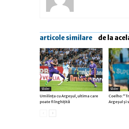
articole similare
de la acel
Slider
Slider
Umilinţa cu Argeşul, ultima care
Coelho: “T
poate fi înghiţită
Argeşul şi 