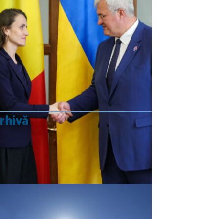
Convertor valutar
»
Rezultat:
-
rhivă
septembrie 2020
L
Ma
Mi
J
V
S
D
1
2
3
4
5
6
7
8
9
10
11
12
13