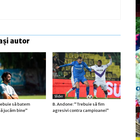
ași autor
c
Slider
rebuie să batem
B. Andone: “Trebuie să fim
să jucăm bine”
agresivi contra campioanei”