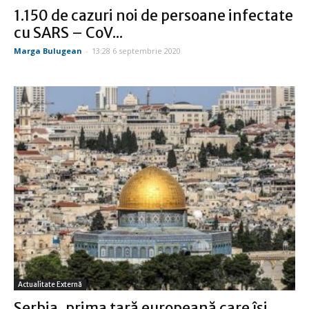
1.150 de cazuri noi de persoane infectate
cu SARS – CoV...
Marga Bulugean
-
13:28 6 septembrie 2020
Actualitate Externă
Serbia, prima ţară europeană care îşi