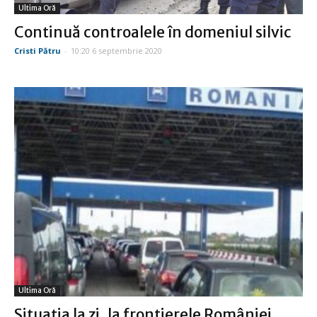
Ultima Oră
Continuă controalele în domeniul silvic
Cristi Pătru
-
10:20 6 septembrie 2020
Ultima Oră
Situaţia la zi, la frontierele României