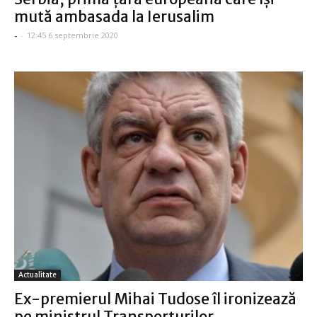
mută ambasada la Ierusalim
-
-
12:45 6 septembrie 2020
Actualitate
Ex-premierul Mihai Tudose îl ironizează
pe ministrul Transporturilor