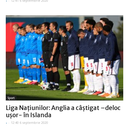
-
-
12:41 6 septembrie 2020
Sport
Liga Naţiunilor: Anglia a câştigat –deloc
uşor- în Islanda
-
-
12:40 6 septembrie 2020