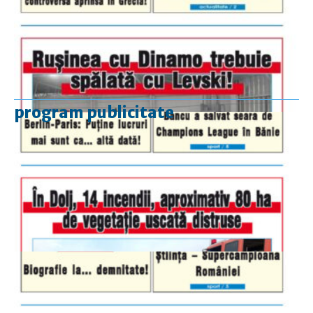
program publicitate
luni-vineri
9.00 - 17.00
sâmbătă
închis
duminică
9.00 - 12.00