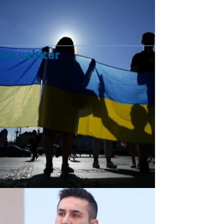
urs valutar
Curs valutar: 07 Aug 2026
EUR
: 5,2554 RON
+0,0041 ▲
USD
: 4,5584 RON
+0,0077 ▲
CHF
: 5,6244 RON
+0,0023 ▲
GBP
: 6,1277 RON
+0,0041 ▲
Convertor valutar
»
Rezultat:
-