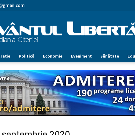
vl@gmail.com
raţie
Politică
Economie
Eveniment
Sănătate
Edu
Cuvântul
Libertăţii
26 septembrie 2020