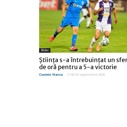
Slider
Ştiinţa s-a întrebuinţat un sfe
de oră pentru a 5-a victorie
Cosmin Staicu
-
11:00 26 septembrie 2020