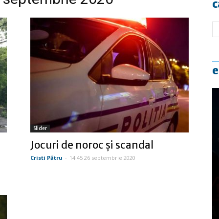
c
e
Slider
i
Jocuri de noroc și scandal
Cristi Pătru
-
14:45 26 septembrie 2020