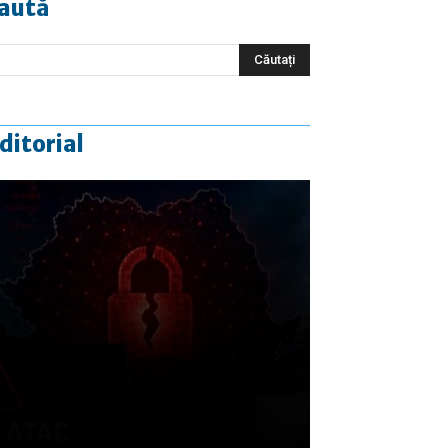
aută
ditorial