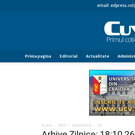
email: edpress.c
Prima pagina
Editorial
Actualitate
Administ
Acasă
2020
septembrie
26
Arhive Zilnice: 18:10 