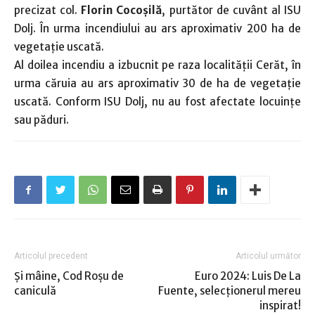
precizat col.
Florin Cocoşilă
, purtător de cuvânt al ISU
Dolj. În urma incendiului au ars aproximativ 200 ha de
vegetație uscată.
Al doilea incendiu a izbucnit pe raza localității Cerăt, în
urma căruia au ars aproximativ 30 de ha de vegetație
uscată. Conform ISU Dolj, nu au fost afectate locuințe
sau păduri.
Articolul precedent
Articolul următor
Şi mâine, Cod Roşu de
Euro 2024: Luis De La
caniculă
Fuente, selecţionerul mereu
inspirat!