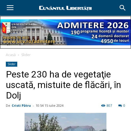
Acasă
Slider
Slider
Peste 230 ha de vegetaţie
uscată, mistuite de flăcări, în
Dolj
De
Cristi Pătru
-
10:54 15 iulie 2024
807
0