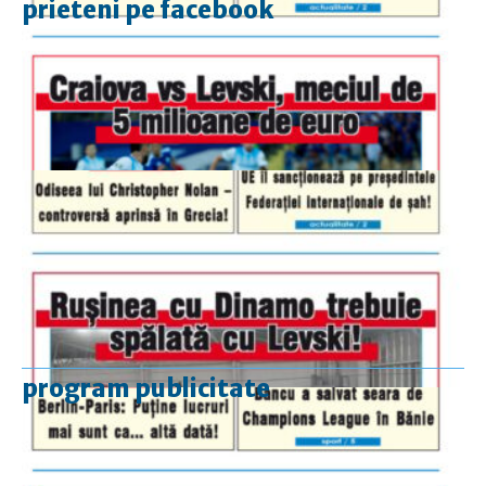
prieteni pe facebook
program publicitate
luni-vineri
9.00 - 17.00
sâmbătă
închis