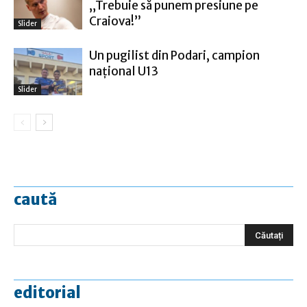
„Trebuie să punem presiune pe
Craiova!”
Slider
Un pugilist din Podari, campion
naţional U13
Slider
caută
editorial