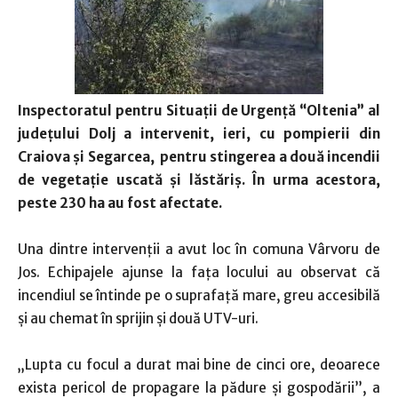
Inspectoratul pentru Situaţii de Urgenţă “Oltenia” al
judeţului Dolj a intervenit, ieri, cu pompierii din
Craiova și Segarcea, pentru stingerea a două incendii
de vegetație uscată și lăstăriș. În urma acestora,
peste 230 ha au fost afectate.
Una dintre intervenţii a avut loc în comuna Vârvoru de
Jos. Echipajele ajunse la fața locului au observat că
incendiul se întinde pe o suprafață mare, greu accesibilă
și au chemat în sprijin și două UTV-uri.
„Lupta cu focul a durat mai bine de cinci ore, deoarece
exista pericol de propagare la pădure și gospodării”, a