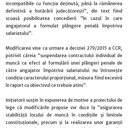
incompatibile cu funcţia deţinută, până la rămânerea
definitivă a hotărârii judecătoreşti”, din text fiind
scoasă posibilitatea concedierii ”în cazul în care
angajatorul a formulat plângere penală împotriva
salariatului”.
Modificarea vine ca urmare a deciziei 279/2015 a CCR,
potrivit căreia ”suspendarea contractului individual de
muncă ca efect al formulării unei plângeri penale de
către angajator împotriva salariatului nu întruneşte
condiţia caracterului proporţional, măsura fiind excesivă
în raport cu obiectivul ce trebuie atins”.
Iniţiatorii susţin în expunerea de motive a proiectului de
lege că modificările propuse vor duce la ”asigurarea
stabilităţii locului de muncă în condiţiile şi limitele
constituţionale, precum şi la realizarea unor garanţii