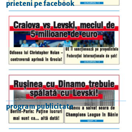
prieteni pe facebook
program publicitate
luni-vineri
9.00 - 17.00
sâmbătă
închis