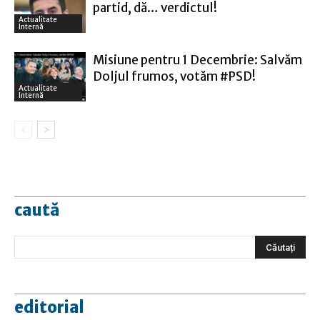
partid, dă… verdictul!
Actualitate
Internă
Misiune pentru 1 Decembrie: Salvăm
Doljul frumos, votăm #PSD!
Actualitate
Internă
caută
editorial