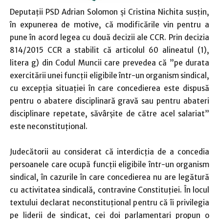
Deputaţii PSD Adrian Solomon şi Cristina Nichita susţin,
în expunerea de motive, că modificările vin pentru a
pune în acord legea cu două decizii ale CCR. Prin decizia
814/2015 CCR a stabilit că articolul 60 alineatul (1),
litera g) din Codul Muncii care prevedea că ”pe durata
exercitării unei funcţii eligibile într-un organism sindical,
cu excepţia situaţiei în care concedierea este dispusă
pentru o abatere disciplinară gravă sau pentru abateri
disciplinare repetate, săvârşite de către acel salariat”
este neconstituţional.
Judecătorii au considerat că interdicţia de a concedia
persoanele care ocupă funcţii eligibile într-un organism
sindical, în cazurile în care concedierea nu are legătură
cu activitatea sindicală, contravine Constituţiei. În locul
textului declarat neconstituţional pentru că îi privilegia
pe liderii de sindicat, cei doi parlamentari propun o