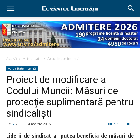
Acasă
Actualitate
Actualitate internă
Actualitate internă
Proiect de modificare a
Codului Muncii: Măsuri de
protecţie suplimentară pentru
sindicalişti
De
-
-
0:56 14 martie 2016
578
0
Liderii de sindicat ar putea beneficia de măsuri de