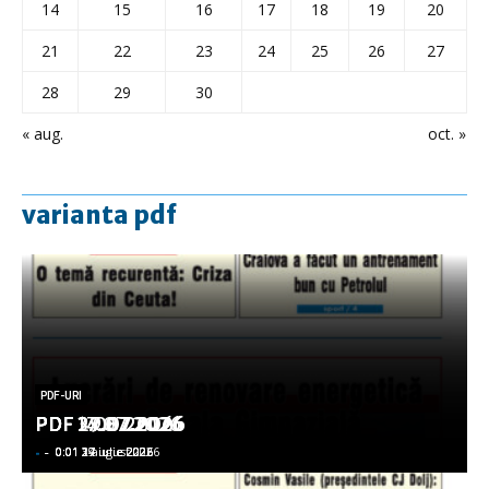
14
15
16
17
18
19
20
21
22
23
24
25
26
27
28
29
30
« aug.
oct. »
varianta pdf
PDF-URI
PDF-URI
PDF-URI
PDF-URI
PDF-URI
PDF 3.08.2026
PDF 29.07.2026
PDF 27.07.2026
PDF 17.07.2026
PDF 14.07.2026
-
-
-
-
-
-
-
-
-
-
0:01 3 august 2026
0:01 29 iulie 2026
0:01 27 iulie 2026
0:01 17 iulie 2026
0:01 14 iulie 2026