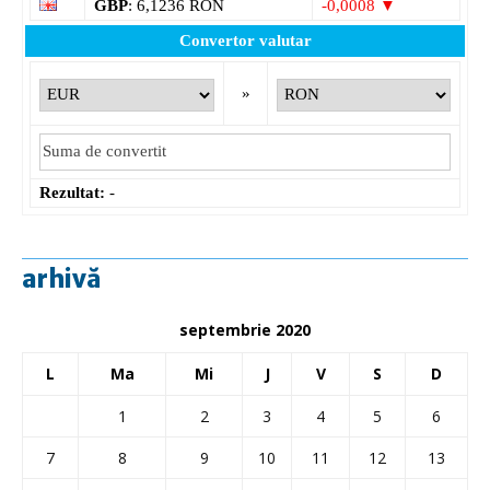
GBP
: 6,1236 RON
-0,0008 ▼
Convertor valutar
»
Rezultat:
-
arhivă
septembrie 2020
L
Ma
Mi
J
V
S
D
1
2
3
4
5
6
7
8
9
10
11
12
13