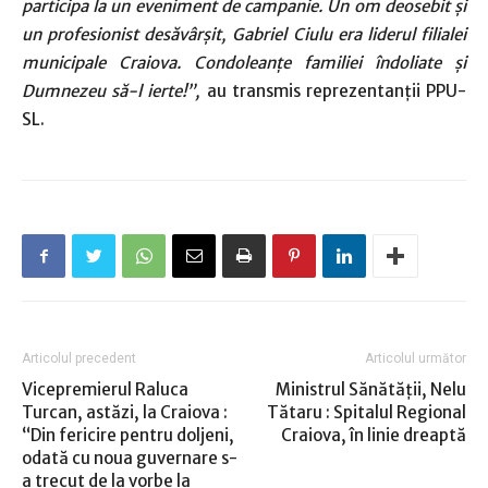
participa la un eveniment de campanie. Un om deosebit şi
un profesionist desăvârşit, Gabriel Ciulu era liderul filialei
municipale Craiova. Condoleanţe familiei îndoliate şi
Dumnezeu să-l ierte!”,
au transmis reprezentanţii PPU-
SL.
Articolul precedent
Articolul următor
Vicepremierul Raluca
Ministrul Sănătății, Nelu
Turcan, astăzi, la Craiova :
Tătaru : Spitalul Regional
“Din fericire pentru doljeni,
Craiova, în linie dreaptă
odată cu noua guvernare s-
a trecut de la vorbe la