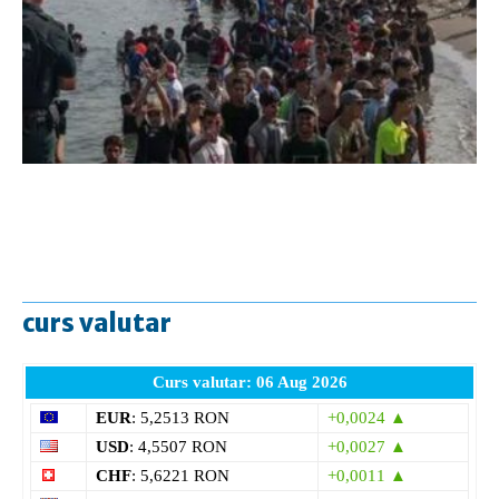
curs valutar
Curs valutar: 06 Aug 2026
EUR
: 5,2513 RON
+0,0024 ▲
USD
: 4,5507 RON
+0,0027 ▲
CHF
: 5,6221 RON
+0,0011 ▲