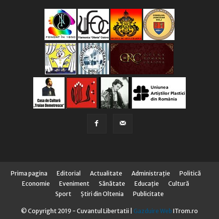
Prima pagina
Editorial
Actualitate
Administraţie
Politică
Economie
Eveniment
Sănătate
Educaţie
Cultură
Sport
Știri din Oltenia
Publicitate
© Copyright 2019 - Cuvantul Libertatii |
Gazduire Web
ITrom.ro