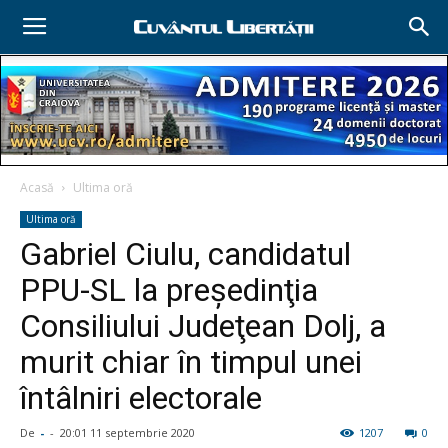
Acasă
Ultima oră
Ultima oră
Gabriel Ciulu, candidatul
PPU-SL la preşedinţia
Consiliului Judeţean Dolj, a
murit chiar în timpul unei
întâlniri electorale
De
-
-
20:01 11 septembrie 2020
1207
0