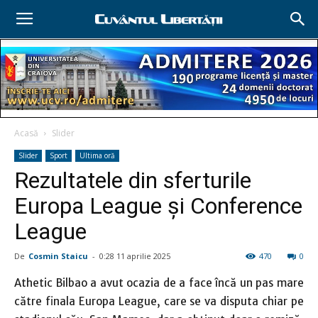
Acasă
Slider
Slider
Sport
Ultima oră
Rezultatele din sferturile
Europa League şi Conference
League
De
Cosmin Staicu
-
0:28 11 aprilie 2025
470
0
Athetic Bilbao a avut ocazia de a face încă un pas mare
către finala Europa League, care se va disputa chiar pe