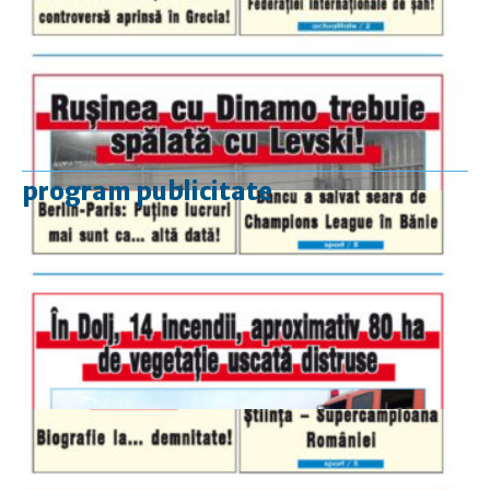
program publicitate
luni-vineri
9.00 - 17.00
sâmbătă
închis
duminică
9.00 - 12.00