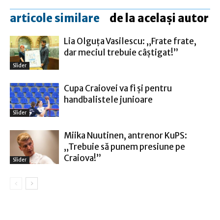
articole similare
de la același autor
Lia Olguţa Vasilescu: „Frate frate,
dar meciul trebuie câștigat!”
Slider
Cupa Craiovei va fi şi pentru
handbalistele junioare
Slider
Miika Nuutinen, antrenor KuPS:
„Trebuie să punem presiune pe
Craiova!”
Slider