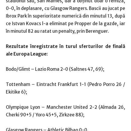
stadionul său, San Mames, dar a obţinut doar o remiză,
0-0, în deplasare, cu Glasgow Rangers. Bascii au jucat pe
Ibrox Park în superioritate numerică din minutul 13, după
ce Istvan Kovacs l-a eliminat pe Propper de la gazde, iar
în minutul 82 au ratat un penalty, prin Berenguer.
Rezultate înregistrate în turul sferturilor de finală
ale Europa League:
Bodo/Glimt – Lazio Roma 2-0 (Saltnes 47, 69);
Tottenham – Eintracht Frankfurt 1-1 (Pedro Porro 26 /
Ekitike 6);
Olympique Lyon – Manchester United 2-2 (Almada 26,
Cherki 90+5 / Yoro 45+5, Zirkzee 88);
Glasgow Rangers – Athletic Bilbao 0-0.