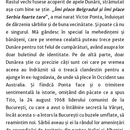
Rastul vechi fusese acoperit de apele Dunării, strămutat
aşa cum bine se ştie. „
Îmi place Belgradul şi îmi place
Serbia foarte tare
”, a mai narat Victor Ponta, înduioşat
de dârzenia sârbilor şi de buna vecinătate. Şi poate că nu
e singurul. Mă gândesc în special la mehedinţeni şi
bănăţeni, care pe vremea cealaltă puteau trece peste
Dunăre pentru tot felul de cumpărături, având asupra lor
doar buletinul de identitate. Pe de altă parte, doar
Dunărea ştie cu precizie câţi sunt cei care pe vremea
aceea au îndrăznit să o treacă clandestin pentru a
ajunge în ex-Iugoslavia, de unde să plece în Occident sau
Australia. Şi fiindcă Ponta face şi o trimitere
sentimentală la istorie, omiţând din păcate ce a spus
Tito, la 24 august 1968 liderului comunist de la
Bucureşti, cu care a avut o întâlnire secretă la Vârşeţ,
încât acesta s-a întors la Bucureşti cu buzele umflate, să
reamintim noi. Sârbii aveau şi ei la rândul lor ameninţări