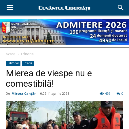
Acasă
Editorial
Editorial
Insidii
Mierea de viespe nu e
comestibilă!
De
Mircea Canţăr
-
0:02 11 aprilie 2025
499
0