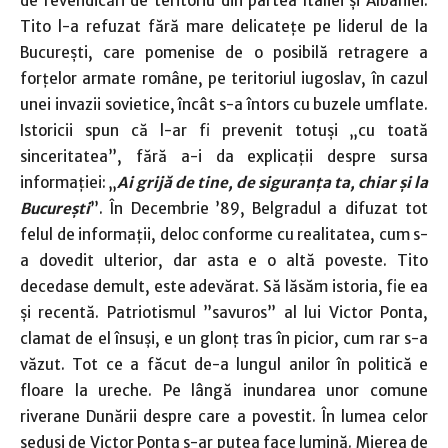
de revendicări de teritoriu din partea Italiei şi Albaniei.
Tito l-a refuzat fără mare delicateţe pe liderul de la
Bucureşti, care pomenise de o posibilă retragere a
forţelor armate române, pe teritoriul iugoslav, în cazul
unei invazii sovietice, încât s-a întors cu buzele umflate.
Istoricii spun că l-ar fi prevenit totuşi „cu toată
sinceritatea”, fără a-i da explicaţii despre sursa
informaţiei: „
Ai grijă de tine, de siguranţa ta, chiar şi la
Bucureşti
”. În Decembrie ’89, Belgradul a difuzat tot
felul de informaţii, deloc conforme cu realitatea, cum s-
a dovedit ulterior, dar asta e o altă poveste. Tito
decedase demult, este adevărat. Să lăsăm istoria, fie ea
și recentă. Patriotismul ”savuros” al lui Victor Ponta,
clamat de el însuși, e un glonț tras în picior, cum rar s-a
văzut. Tot ce a făcut de-a lungul anilor în politică e
floare la ureche. Pe lângă inundarea unor comune
riverane Dunării despre care a povestit. În lumea celor
seduși de Victor Ponta s-ar putea face lumină. Mierea de