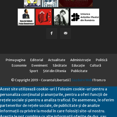
Prima pagina
Editorial
Actualitate
Administraţie
Politică
Economie
Eveniment
Sănătate
Educaţie
Cultură
Sport
Știri din Oltenia
Publicitate
© Copyright 2019 - Cuvantul Libertatii |
Gazduire Web
ITrom.ro
Acest site utilizează cookie-uri | Folosim cookie-uri pentru a
personaliza conținutul și anunțurile, pentru a oferi funcții de
rețele sociale și pentru a analiza traficul. De asemenea, le oferim
partenerilor de rețele sociale, de publicitate și de analize
informații cu privire la modul în care folosiți site-ul nostru.
Aceștia le pot combina cu alte informații oferite de dvs. sau