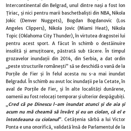
Intercontinental din Belgrad, unul dintre naşi a fost Ion
Ţiriac, şi nici pentru marii baschetbalişti din NBA, Nikola
Jokic (Denver Nuggets), Bogdan Bogdanovic (Los
Angeles Clippers), Nikola Jovic (Miami Heat), Nikola
Topic (Oklahoma City Thunder), în virtutea dragostei lui
pentru acest sport. A făcut în schimb o destăinuire
insolită şi amuţitoare, păstrată sub tăcere. În timpul
grozavelor inundaţii din 2014, din Serbia, a dat ordin
„peste structurile româneşti” să se deschidă o vană de la
Porţile de Fier şi în felul acesta nu s-a mai inundat
Belgradul. În schimb au avut loc inundaţii pe la Cetate, în
aval de Porţile de Fier, şi în alte localităţi dunărene,
oamenii au fost relocaţi temporar şi ulterior despăgubiţi.
„
Cred că pe Dinescu l-am inundat atunci şi de aia şi
acum nu mă cheamă să învârt şi eu un ciolan, că el e
întotdeauna cu ciolanul
”. Cetăţenia sârbă a lui Victor
Ponta e una onorifică, validată însă de Parlamentul de la