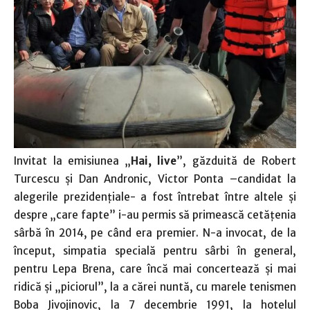
Invitat la emisiunea „
Hai, live
”, găzduită de Robert
Turcescu şi Dan Andronic, Victor Ponta –candidat la
alegerile prezidenţiale- a fost întrebat între altele şi
despre „care fapte” i-au permis să primească cetăţenia
sârbă în 2014, pe când era premier. N-a invocat, de la
început, simpatia specială pentru sârbi în general,
pentru Lepa Brena, care încă mai concertează şi mai
ridică şi „piciorul”, la a cărei nuntă, cu marele tenismen
Boba Jivojinovic, la 7 decembrie 1991, la hotelul