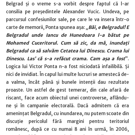
Belgrad şi o vreme s-a vorbit despre faptul că l-ar
consilia pe preşedintele Alexander Vucic. Undeva, pe
parcursul confesiunilor sale, pe care le va insera într-o
carte de memorii, Ponta spunea aşa: „
Băi, e Belgradul! E
Belgradul unde Iancu de Hunedoara l-a bătut pe
Mohamed Cuceritorul. Cum să zic, da mă, inundaţi
Belgradul ca să salvăm Cetatea lui Dinescu. Crama lui
Dinescu. Las’ că s-a refăcut crama. Cam aşa a fost
”.
Logica lui Victor Ponta n-a fost niciodată infailibilă. Şi
nici de invidiat. În capul lui multe lucruri se amestecă de-
a valma, încât până şi bunele intenţii dau rezultate
proaste. Un astfel de gest temerar, din cale afară de
riscant, face acum obiectul unei controverse, aflându-
ne şi în campanie electorală. Dacă admitem că era
ameninţat Belgradul, cu inundarea, nu putem scoate din
discuţie pericolul fără margini pentru teritoriul
românesc, după ce cu numai 8 ani în urmă, în 2006,