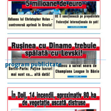
program publicitate
luni-vineri
9.00 - 17.00
sâmbătă
închis
duminică
9.00 - 12.00