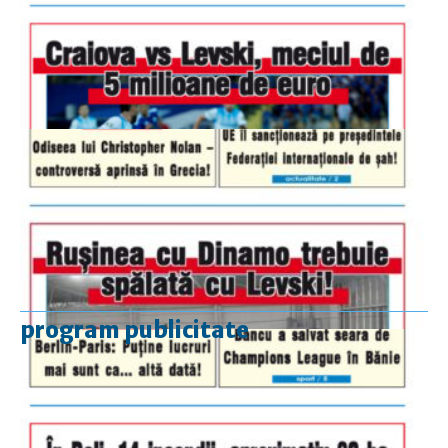
program publicitate
luni-vineri
9.00 - 17.00
sâmbătă
închis
duminică
9.00 - 12.00