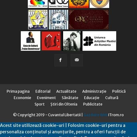
Prima pagina
Editorial
Actualitate
Administraţie
Politică
Economie
Eveniment
Sănătate
Educaţie
Cultură
Sport
Știri din Oltenia
Publicitate
© Copyright 2019 - Cuvantul Libertatii |
Gazduire Web
ITrom.ro
Acest site utilizează cookie-uri | Folosim cookie-uri pentru a
personaliza conținutul și anunțurile, pentru a oferi funcții de