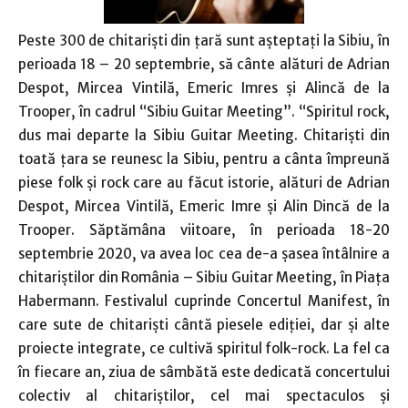
Peste 300 de chitarişti din ţară sunt aşteptaţi la Sibiu, în
perioada 18 – 20 septembrie, să cânte alături de Adrian
Despot, Mircea Vintilă, Emeric Imres şi Alincă de la
Trooper, în cadrul “Sibiu Guitar Meeting”. “Spiritul rock,
dus mai departe la Sibiu Guitar Meeting. Chitarişti din
toată ţara se reunesc la Sibiu, pentru a cânta împreună
piese folk şi rock care au făcut istorie, alături de Adrian
Despot, Mircea Vintilă, Emeric Imre şi Alin Dincă de la
Trooper. Săptămâna viitoare, în perioada 18-20
septembrie 2020, va avea loc cea de-a şasea întâlnire a
chitariştilor din România – Sibiu Guitar Meeting, în Piaţa
Habermann. Festivalul cuprinde Concertul Manifest, în
care sute de chitarişti cântă piesele ediţiei, dar şi alte
proiecte integrate, ce cultivă spiritul folk-rock. La fel ca
în fiecare an, ziua de sâmbătă este dedicată concertului
colectiv al chitariştilor, cel mai spectaculos şi