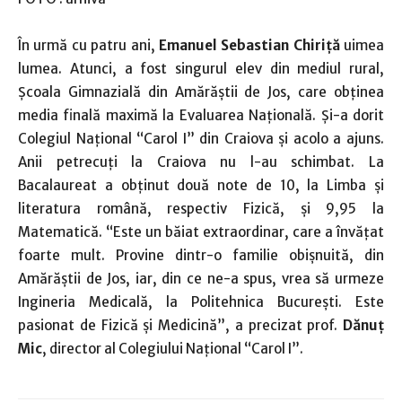
În urmă cu patru ani,
Emanuel Sebastian Chiriţă
uimea
lumea. Atunci, a fost singurul elev din mediul rural,
Şcoala Gimnazială din Amărăştii de Jos, care obţinea
media finală maximă la Evaluarea Naţională. Şi-a dorit
Colegiul Naţional “Carol I” din Craiova şi acolo a ajuns.
Anii petrecuţi la Craiova nu l-au schimbat. La
Bacalaureat a obţinut două note de 10, la Limba şi
literatura română, respectiv Fizică, şi 9,95 la
Matematică. “Este un băiat extraordinar, care a învăţat
foarte mult. Provine dintr-o familie obişnuită, din
Amărăştii de Jos, iar, din ce ne-a spus, vrea să urmeze
Ingineria Medicală, la Politehnica Bucureşti. Este
pasionat de Fizică şi Medicină”, a precizat prof.
Dănuţ
Mic
, director al Colegiului Naţional “Carol I”.