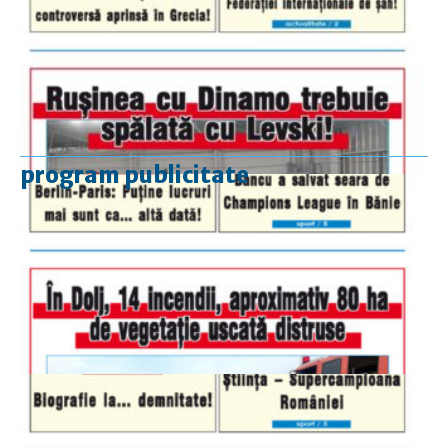
program publicitate
luni-vineri
9.00 - 17.00
sâmbătă
închis
duminică
9.00 - 12.00