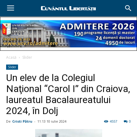
Acasă
Slider
Slider
Un elev de la Colegiul
Naţional “Carol I” din Craiova,
laureatul Bacalaureatului
2024, în Dolj
De
Cristi Pătru
-
11:13 10 iulie 2024
4557
0