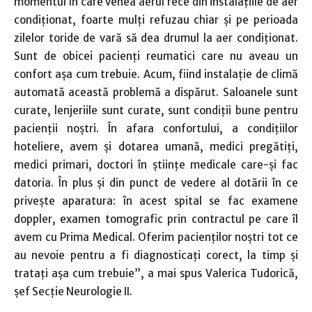
momentul în care venea aerul rece din instalațiile de aer
condiționat, foarte mulți refuzau chiar și pe perioada
zilelor toride de vară să dea drumul la aer condiționat.
Sunt de obicei pacienți reumatici care nu aveau un
confort așa cum trebuie. Acum, fiind instalație de climă
automată această problemă a dispărut. Saloanele sunt
curate, lenjeriile sunt curate, sunt condiții bune pentru
pacienții noștri. În afara confortului, a condițiilor
hoteliere, avem și dotarea umană, medici pregătiți,
medici primari, doctori în științe medicale care-și fac
datoria. În plus și din punct de vedere al dotării în ce
privește aparatura: în acest spital se fac examene
doppler, examen tomografic prin contractul pe care îl
avem cu Prima Medical. Oferim pacienților noștri tot ce
au nevoie pentru a fi diagnosticați corect, la timp și
tratați așa cum trebuie”, a mai spus Valerica Tudorică,
șef Secție Neurologie II.