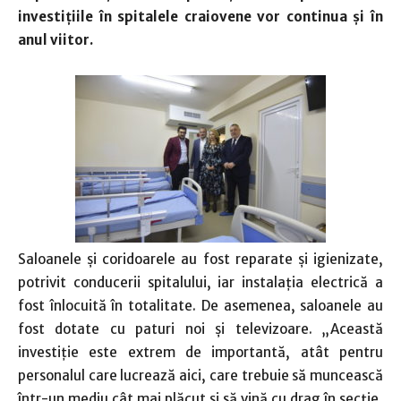
investițiile în spitalele craiovene vor continua și în
anul viitor.
Saloanele și coridoarele au fost reparate și igienizate,
potrivit conducerii spitalului, iar instalația electrică a
fost înlocuită în totalitate. De asemenea, saloanele au
fost dotate cu paturi noi și televizoare. „Această
investiție este extrem de importantă, atât pentru
personalul care lucrează aici, care trebuie să muncească
într-un mediu cât mai plăcut și să vină cu drag în secție,