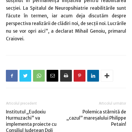
susținut în permanență inițiativa pentru reabilitarea
secției. La Spitalul de Neuropsihiatrie reabilitările sunt
făcute în termen, iar acum deja discutăm despre
perspectiva realizării de clădiri noi, de secții noi. Lucrările
nu se vor opri aici”, a declarat Mihail Genoiu, primarul
Craiovei.
Articolul precedent
Articolul următor
Institutul „Eudoxiu
Polemica stârnită de
Hurmuzachi” va
„cazul” mareşalului Philippe
implementa proiecte cu
Petain!
Consiliul Județean Dolj