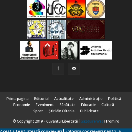
Prima pagina
Editorial
Actualitate
Administraţie
Politică
Economie
Eveniment
Sănătate
Educaţie
Cultură
Sport
Știri din Oltenia
Publicitate
© Copyright 2019 - Cuvantul Libertatii |
Gazduire Web
ITrom.ro
Acest site utilizează cookie-uri | Folosim cookie-uri pentru a