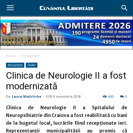
Acasă
Actualitate
Actualitate
Slider
Clinica de Neurologie II a fost
modernizată
De
Laura Moţîrliche
-
0:09 9 noiembrie 2018
845
0
Clinica de Neurologie II a Spitalului de
Neuropsihiatrie din Craiova a fost reabilitată cu bani
de la bugetul local, lucrările fiind recepționate ieri.
Reprezentanții municipalității au promis că