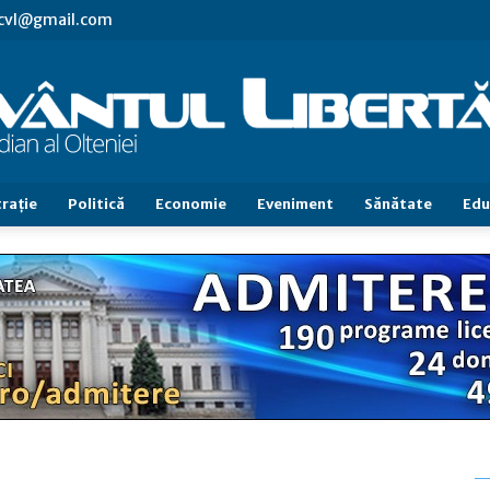
.cvl@gmail.com
raţie
Politică
Economie
Eveniment
Sănătate
Edu
Cuvântul
Libertăţii