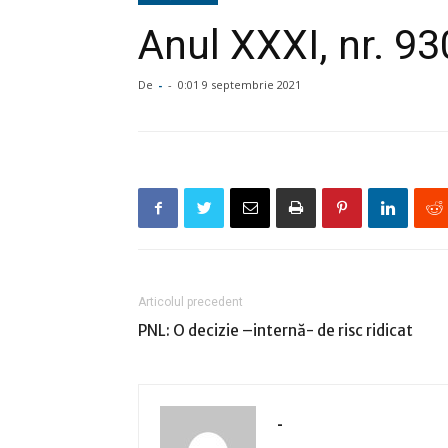
Anul XXXI, nr. 9
De
-
-
0:01 9 septembrie 2021
Articolul precedent
PNL: O decizie –internă- de risc ridicat
-