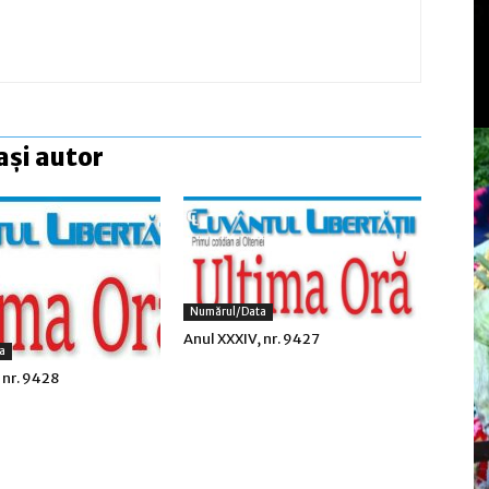
ași autor
Numărul/data
Anul XXXIV, nr. 9427
a
 nr. 9428