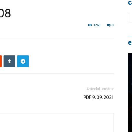
c
308
1268
0
e
Articolul următor
PDF 9.09.2021