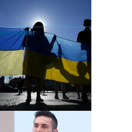
urs valutar
Curs valutar: 07 Aug 2026
EUR
: 5,2554 RON
+0,0041 ▲
USD
: 4,5584 RON
+0,0077 ▲
CHF
: 5,6244 RON
+0,0023 ▲
GBP
: 6,1277 RON
+0,0041 ▲
Convertor valutar
»
Rezultat:
-