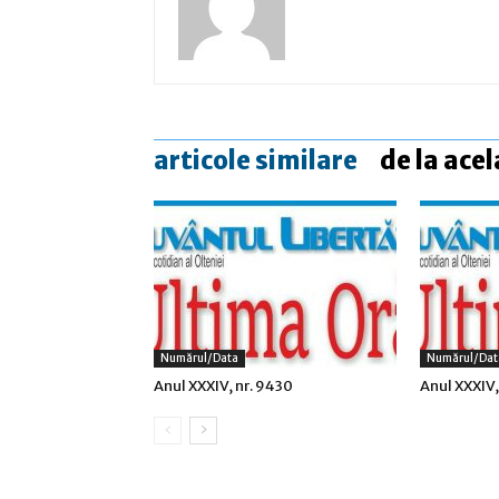
articole similare
de la acel
Numărul/data
Numărul/dat
Anul XXXIV, nr. 9430
Anul XXXIV,