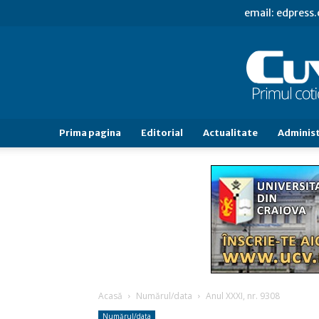
email: edpress
Prima pagina
Editorial
Actualitate
Administ
Acasă
Numărul/data
Anul XXXI, nr. 9308
Numărul/data