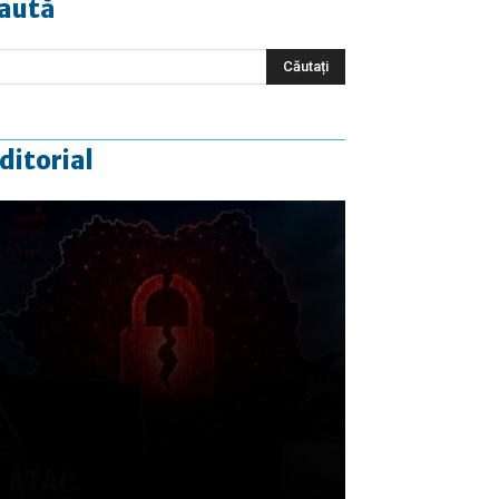
aută
ditorial