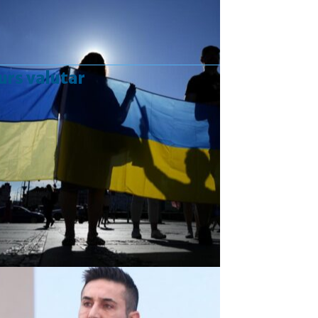
urs valutar
Curs valutar: 07 Aug 2026
EUR
: 5,2554 RON
+0,0041 ▲
USD
: 4,5584 RON
+0,0077 ▲
CHF
: 5,6244 RON
+0,0023 ▲
GBP
: 6,1277 RON
+0,0041 ▲
Convertor valutar
»
Rezultat:
-