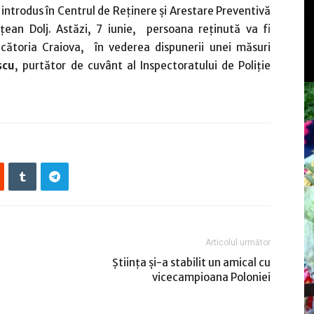
nd introdus în Centrul de Reținere și Arestare Preventivă
ețean Dolj. Astăzi, 7 iunie, persoana reţinută va fi
cătoria Craiova, în vederea dispunerii unei măsuri
scu
, purtător de cuvânt al Inspectoratului de Poliţie
Articolul următor
Ştiinţa şi-a stabilit un amical cu
vicecampioana Poloniei