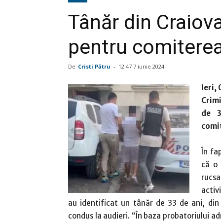
Tânăr din Craiova,
pentru comiterea 
De
Cristi Pătru
-
12:47 7 iunie 2024
Ieri,
Crimi
de 3
comit
În fa
că o 
rucsa
activ
au identificat un tânăr de 33 de ani, din
condus la audieri. “În baza probatoriului ad