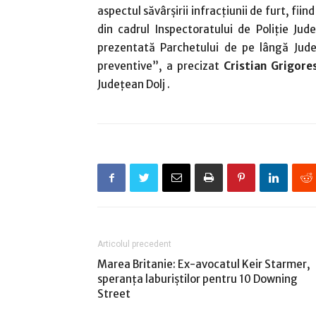
aspectul săvârşirii infracţiunii de furt, fii
din cadrul Inspectoratului de Poliție Jud
prezentată Parchetului de pe lângă Jude
preventive”, a precizat
Cristian Grigore
Judeţean Dolj .
Articolul precedent
Marea Britanie: Ex-avocatul Keir Starmer,
speranţa laburiştilor pentru 10 Downing
Street