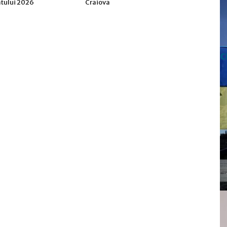
tului 2026
Craiova
c