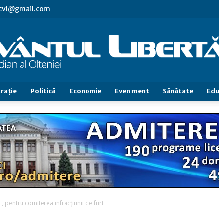
.cvl@gmail.com
raţie
Politică
Economie
Eveniment
Sănătate
Edu
Cuvântul
Libertăţii
i , pentru comiterea infracţiunii de furt