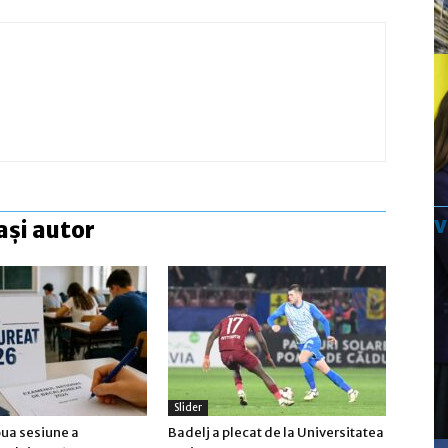
ași autor
Slider
oua sesiune a
Badelj a plecat de la Universitatea