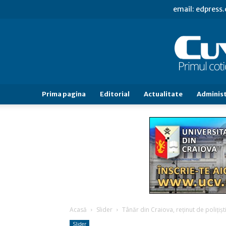
email: edpress
Prima pagina
Editorial
Actualitate
Administ
Acasă
Slider
Tânăr din Craiova, reţinut de poliţişt
Slider