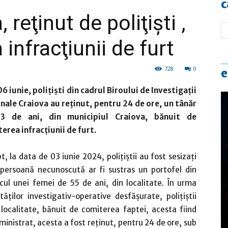
c
 reţinut de poliţişti ,
infracţiunii de furt
728
0
e
 06 iunie, polițiști din cadrul Biroului de Investigaţii
nale Craiova au reținut, pentru 24 de ore, un tânăr
3 de ani, din municipiul Craiova, bănuit de
erea infracţiunii de furt.
pt, la data de 03 iunie 2024, poliţiştii au fost sesizaţi
persoană necunoscută ar fi sustras un portofel din
cul unei femei de 55 de ani, din localitate. În urma
ităţilor investigativ-operative desfăşurate, poliţiştii
 localitate, bănuit de comiterea faptei, acesta fiind
ministrat, acesta a fost reținut, pentru 24 de ore, sub