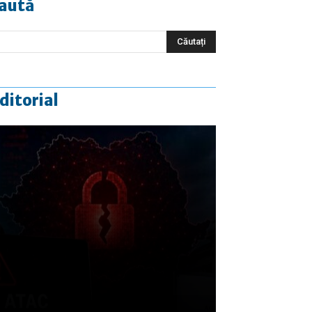
aută
ditorial