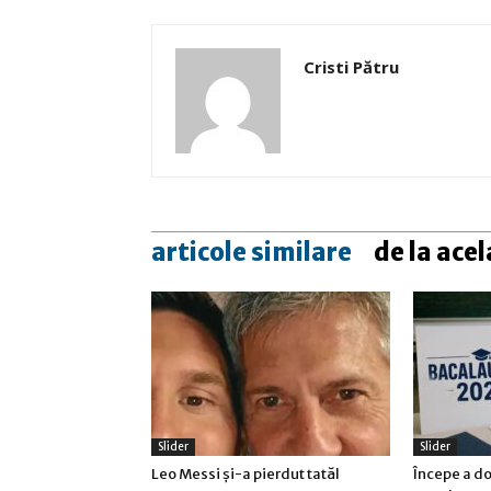
Cristi Pătru
articole similare
de la acel
Slider
Slider
Leo Messi şi-a pierdut tatăl
Începe a d