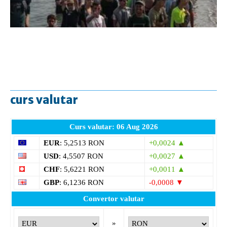
curs valutar
Curs valutar: 06 Aug 2026
EUR
: 5,2513 RON
+0,0024 ▲
USD
: 4,5507 RON
+0,0027 ▲
CHF
: 5,6221 RON
+0,0011 ▲
GBP
: 6,1236 RON
-0,0008 ▼
Convertor valutar
»