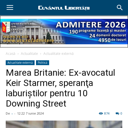
Acasă
Actualitate
Actualitate externă
Actualitate externă
Politică
Marea Britanie: Ex-avocatul
Keir Starmer, speranţa
laburiştilor pentru 10
Downing Street
De
-
-
12:22 7 iunie 2024
874
0