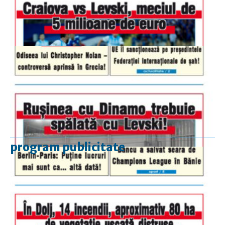
program publicitate
luni-vineri
9.00 - 17.00
sâmbătă
închis
duminică
9.00 - 12.00