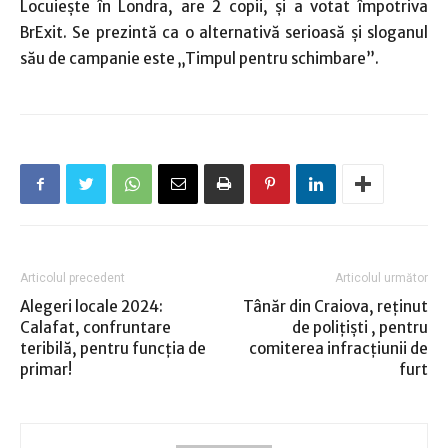
Locuieşte în Londra, are 2 copii, şi a votat împotriva
BrExit. Se prezintă ca o alternativă serioasă şi sloganul
său de campanie este „Timpul pentru schimbare”.
Articolul precedent
Articolul următor
Alegeri locale 2024:
Tânăr din Craiova, reţinut
Calafat, confruntare
de poliţişti , pentru
teribilă, pentru funcţia de
comiterea infracţiunii de
primar!
furt