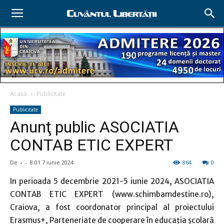
Acasă
Publicitate
Publicitate
Anunţ public ASOCIATIA
CONTAB ETIC EXPERT
De
-
-
8:01 7 iunie 2024
864
0
In perioada 5 decembrie 2021-5 iunie 2024, ASOCIATIA
CONTAB ETIC EXPERT (www.schimbamdestine.ro),
Craiova, a fost coordonator principal al proiectului
Erasmus+, Parteneriate de cooperare în educaţia şcolară