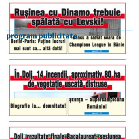
program publicitate
luni-vineri
9.00 - 17.00
sâmbătă
închis
duminică
9.00 - 12.00