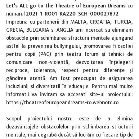
Let’s ALL go to the Theatre of European Dreams
cu
numarul
2021-1-RO01-KA220-SCH-000027872
Impreuna cu partenerii din MALTA, CROATIA, TURCIA,
GRECIA, BULGARIA si ANGLIA am incercat sa eliminam
obstacole prin schimbarea structurii mentale ajungand
astfel la prevenirea bullyingului, promovarea filosofiei
pentru copii (P4C) prin teatru forum şi tehnici de
comunicare non-violentă, dezvoltarea înţelegerii
reciproce, toleranţa, respect pentru diferenţe şi
gândirea atentă. Am fost preocupat de asigurarea
incluziunii şi diversitatii în educaţie. Pentru mai multe
informatii va invitam sa accesati site-ul proiectului:
https://theatreofeuropeandreams-ro.webnote.ro
Scopul proiectului nostru este de a elimina
dezavantajele obstacolelor prin schimbarea structurii
mentale, mai degrabă decât să lucrăm cu fiecare tip de