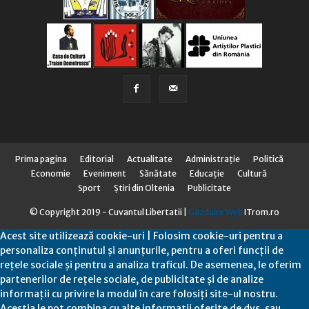
Prima pagina
Editorial
Actualitate
Administraţie
Politică
Economie
Eveniment
Sănătate
Educaţie
Cultură
Sport
Știri din Oltenia
Publicitate
© Copyright 2019 - Cuvantul Libertatii |
Gazduire Web
ITrom.ro
Acest site utilizează cookie-uri | Folosim cookie-uri pentru a
personaliza conținutul și anunțurile, pentru a oferi funcții de
rețele sociale și pentru a analiza traficul. De asemenea, le oferim
partenerilor de rețele sociale, de publicitate și de analize
informații cu privire la modul în care folosiți site-ul nostru.
Aceștia le pot combina cu alte informații oferite de dvs. sau