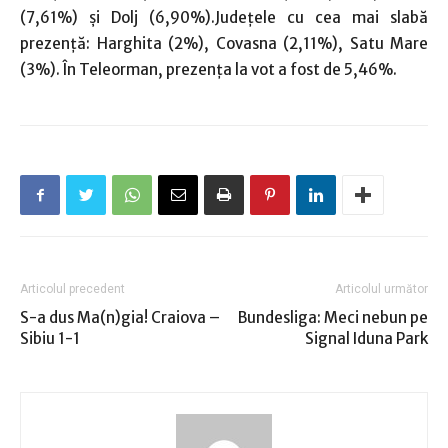
(7,61%) şi Dolj (6,90%).Judeţele cu cea mai slabă
prezenţă: Harghita (2%), Covasna (2,11%), Satu Mare
(3%). În Teleorman, prezenţa la vot a fost de 5,46%.
Articolul precedent
Articolul următor
S-a dus Ma(n)gia! Craiova –
Bundesliga: Meci nebun pe
Sibiu 1-1
Signal Iduna Park