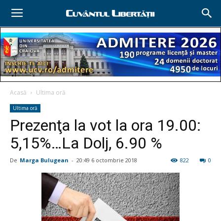
Acasă
Ultima oră
Ultima oră
Prezenţa la vot la ora 19.00:
5,15%…La Dolj, 6.90 %
De
Marga Bulugean
-
20:49 6 octombrie 2018
822
0