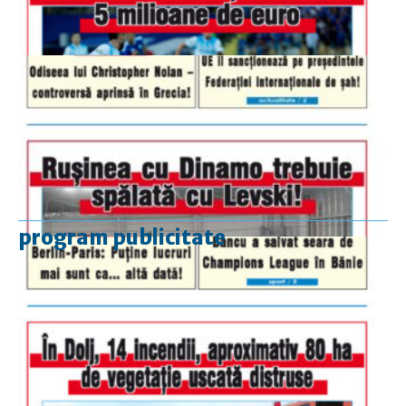
program publicitate
luni-vineri
9.00 - 17.00
sâmbătă
închis
duminică
9.00 - 12.00