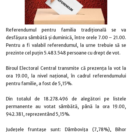
Referendumul pentru familia tradiţională se va
desfăşura sâmbătă şi duminică, între orele 7.00 – 21.00.
Pentru a fi valabil referendumul, la urne trebuie să se
prezinte cel puţin 5.483.548 persoane cu drept de vot.
Biroul Electoral Central transmite că prezenţa la vot la
ora 19.00, la nivel naţional, în cadrul referendumului
pentru familie, a fost de 5,15%.
Din totalul de 18.278.496 de alegători pe listele
permanente au votat sâmbătă, până la ora 19.00,
942.381, reprezentând 5,15%.
Judeţele fruntaşe sunt: Dâmboviţa (7,78%), Bihor