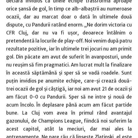
declară invidios că unele echipe trassformă aproape
orice şansă de gol, în timp ce alb-albaştrii au numeroase
ocazii, dar au marcat doar o dată în ultimele două
dispute, cu Pandurii ratând enorm. „Ne dorim victoria cu
CFR Cluj, dar nu va fi ușor, deoarece întâlnim o
pretendentă la locurile de play-off. Noi venim după patru
rezultate pozitive, iar în ultimele trei jocuri nu am primit
gol. Din păcate am avut de suferit în avanposturi, unde
nu reușim să fim pragmatici. Am lucrat mult la finalizare
în această săptămână și sper să se vadă roadele. Sunt
puțin invidios pe anumite echipe, care-și crează două-
trei ocazii de gol și câștigă, iar noi am avut 21 de ocazii și
am făcut 0-0 cu Pandurii. Sper să ne intre și nouă de
acum încolo. În deplasare până acum am făcut partide
bune. La Cluj vom avea în primul rând avantajul
gazonului, de Champions League, fiindcă noi suferim la
acest capitol, atât la meciuri, dar mai ales la
antrenamente. Ne pare rău că lipseşte Zlatinski, el este