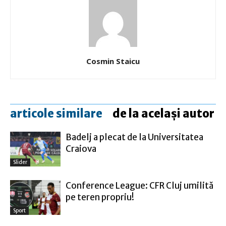
Cosmin Staicu
articole similare
de la același autor
Badelj a plecat de la Universitatea
Craiova
Slider
Conference League: CFR Cluj umilită
pe teren propriu!
Sport