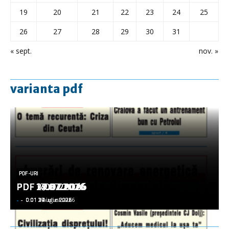
19
20
21
22
23
24
25
26
27
28
29
30
31
« sept.
nov. »
varianta pdf
PDF-URI
PDF-URI
PDF-URI
PDF-URI
PDF-URI
PDF 3.08.2026
PDF 29.07.2026
PDF 27.07.2026
PDF 17.07.2026
PDF 14.07.2026
-
-
-
-
-
-
-
-
-
-
0:01 3 august 2026
0:01 29 iulie 2026
0:01 27 iulie 2026
0:01 17 iulie 2026
0:01 14 iulie 2026