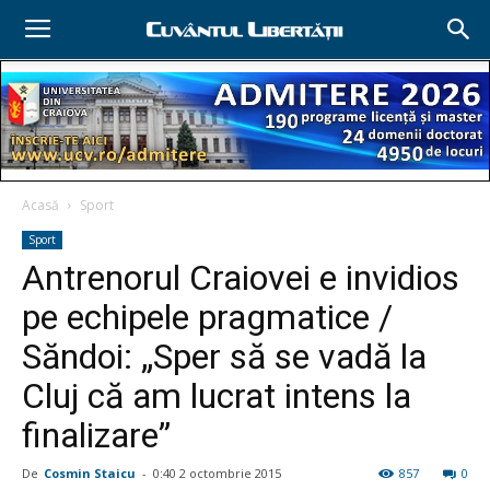
Acasă
Sport
Sport
Antrenorul Craiovei e invidios
pe echipele pragmatice /
Săndoi: „Sper să se vadă la
Cluj că am lucrat intens la
finalizare”
De
Cosmin Staicu
-
0:40 2 octombrie 2015
857
0