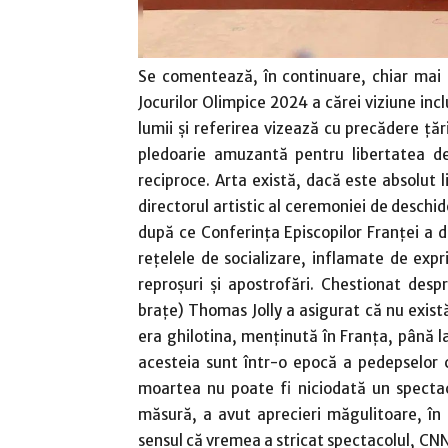
Se comentează, în continuare, chiar mai 
Jocurilor Olimpice 2024 a cărei viziune inc
lumii şi referirea vizează cu precădere ţă
pledoarie amuzantă pentru libertatea de 
reciproce. Arta există, dacă este absolut l
directorul artistic al ceremoniei de deschid
după ce Conferinţa Episcopilor Franţei a 
reţelele de socializare, inflamate de expr
reproşuri şi apostrofări. Chestionat des
braţe) Thomas Jolly a asigurat că nu există
era ghilotina, menţinută în Franţa, până 
acesteia sunt într-o epocă a pedepselor 
moartea nu poate fi niciodată un spectac
măsură, a avut aprecieri măgulitoare, în
sensul că vremea a stricat spectacolul, CN