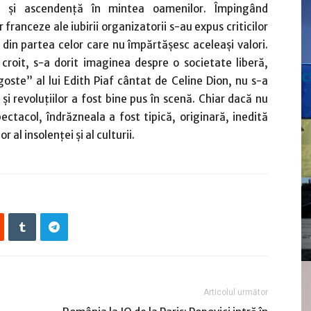
re şi ascendenţă în mintea oamenilor. Împingând
 franceze ale iubirii organizatorii s-au expus criticilor
 din partea celor care nu împărtăşesc aceleaşi valori.
croit, s-a dorit imaginea despre o societate liberă,
c
goste” al lui Edith Piaf cântat de Celine Dion, nu s-a
şi revoluţiilor a fost bine pus în scenă. Chiar dacă nu
pectacol, îndrăzneala a fost tipică, originară, inedită
r al insolenţei şi al culturii.
Articolul următor