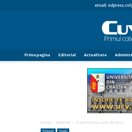
email: edpress.c
Prima pagina
Editorial
Actualitate
Administ
Acasă
Editorial
O polemică nu uşor de stins!
Editorial
Insidii