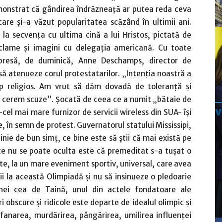
demonstrat că gândirea îndrăzneaţă ar putea reda ceva
care şi-a văzut popularitatea scăzând în ultimii ani.
la secvenţa cu ultima cină a lui Hristos, pictată de
clame şi imagini cu delegaţia americană. Cu toate
 presă, de duminică, Anne Deschamps, director de
ă atenueze corul protestatarilor. „Intenţia noastră a
up religios. Am vrut să dăm dovadă de toleranţă şi
e cerem scuze”. Şocată de ceea ce a numit „bătaie de
el mai mare furnizor de servicii wireless din SUA- îşi
, în semn de protest. Guvernatorul statului Mississipi,
nie de bun simţ, ce bine este să ştii că mai există pe
 ce nu se poate oculta este că premeditat s-a tuşat o
ate, la un mare eveniment sportiv, universal, care avea
ii la această Olimpiadă şi nu să insinueze o pledoarie
inei cea de Taină, unul din actele fondatoare ale
 obscure şi ridicole este departe de idealul olimpic şi
ofanarea, murdărirea, pângărirea, umilirea influenţei