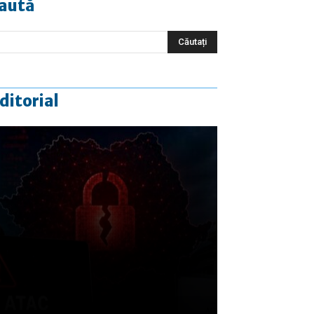
aută
ditorial