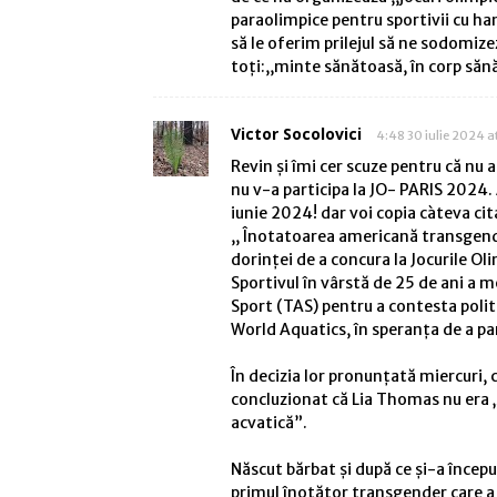
paraolimpice pentru sportivii cu han
să le oferim prilejul să ne sodomize
toți:,,minte sănătoasă, în corp săn
Victor Socolovici
4:48 30 iulie 2024 a
Revin și îmi cer scuze pentru că nu
nu v-a participa la JO- PARIS 2024. 
iunie 2024! dar voi copia càteva cit
,, Înotatoarea americană transgende
dorinței de a concura la Jocurile Oli
Sportivul în vârstă de 25 de ani a m
Sport (TAS) pentru a contesta polit
World Aquatics, în speranța de a pa
În decizia lor pronunțată miercuri, c
concluzionat că Lia Thomas nu era „
acvatică”.
Născut bărbat și după ce și-a încep
primul înotător transgender care a c