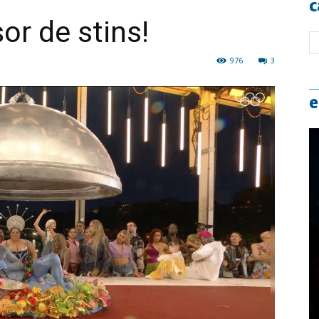
c
or de stins!
976
3
e