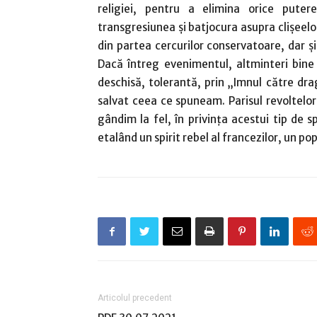
religiei, pentru a elimina orice pute
transgresiunea şi batjocura asupra clişeelor
din partea cercurilor conservatoare, dar şi
Dacă întreg evenimentul, altminteri bine 
deschisă, tolerantă, prin „Imnul către dra
salvat ceea ce spuneam. Parisul revoltelor 
gândim la fel, în privinţa acestui tip de s
etalând un spirit rebel al francezilor, un popo
Articolul precedent