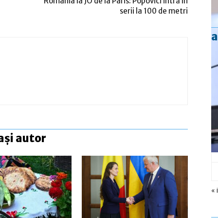
România la JO de la Paris: Popovici intră în
serii la 100 de metri
a
ași autor
« 