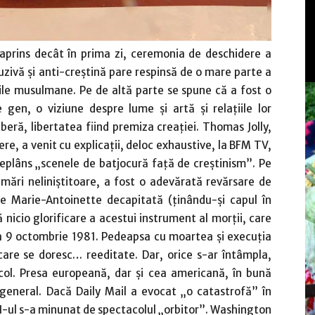
aprins decât în prima zi, ceremonia de deschidere a
luzivă şi anti-creştină pare respinsă de o mare parte a
rile musulmane. Pe de altă parte se spune că a fost o
gen, o viziune despre lume şi artă şi relaţiile lor
iberă, libertatea fiind premiza creaţiei. Thomas Jolly,
ere, a venit cu explicaţii, deloc exhaustive, la BFM TV,
deplâns „scenele de batjocură faţă de creştinism”. Pe
imări neliniştitoare, a fost o adevărată revărsare de
pre Marie-Antoinette decapitată (ţinându-şi capul în
 nicio glorificare a acestui instrument al morţii, care
la 9 octombrie 1981. Pedeapsa cu moartea şi execuţia
care se doresc… reeditate. Dar, orice s-ar întâmpla,
ol. Presa europeană, dar şi cea americană, în bună
 general. Dacă Daily Mail a evocat „o catastrofă” în
N-ul s-a minunat de spectacolul „orbitor”. Washington