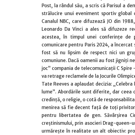
Post, la rândul său, a scris că Parisul a 
strălucire unui eveniment sportiv global 
Canalul NBC, care difuzează JO din 1988, 
Leonardo Da Vinci a ales să difuzeze re
acestea, în timpul unei conferinţe de
comunicare pentru Paris 2024, a încercat s
fost să nu lipsim de respect nici un gr
comuniune. Dacă oamenii au fost jigniţi n
joc” compania de telecomunicaţii C Spire –c
va retrage reclamele de la Jocurile Olimpice
Tate Reeves a aplaudat decizia: „Celebra li
lume”. Abordările sunt diferite, dar ceea
credinţă, o religie, o cotă de responsabilit
menirea să fie decent faţă de toţi privitor
pentru libertatea de gen. Săvârşirea C
creştinismului, prin asocieri Drag-queen-uri
urmăreşte în realitate un alt obiectiv: pr