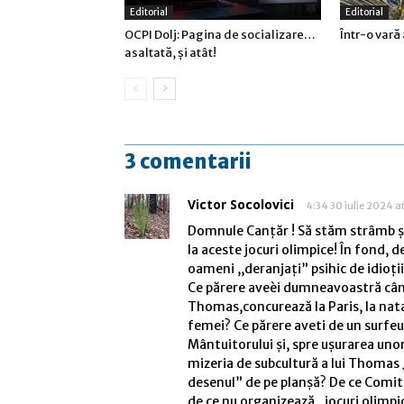
Editorial
Editorial
OCPI Dolj: Pagina de socializare…
Într-o vară 
asaltată, şi atât!
3 comentarii
Victor Socolovici
4:34 30 iulie 2024 a
Domnule Canțăr ! Să stăm strâmb și s
la aceste jocuri olimpice! În fond, 
oameni ,,deranjați” psihic de idioții 
Ce părere aveèi dumneavoastră când
Thomas,concurează la Paris, la nata
femei? Ce părere aveti de un surfeur
Mântuitorului și, spre ușurarea uno
mizeria de subcultură a lui Thomas 
desenul” de pe planșă? De ce Comite
de ce nu organizează ,,jocuri olimp