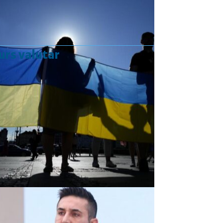
urs valutar
Curs valutar: 07 Aug 2026
EUR
: 5,2554 RON
+0,0041 ▲
USD
: 4,5584 RON
+0,0077 ▲
CHF
: 5,6244 RON
+0,0023 ▲
GBP
: 6,1277 RON
+0,0041 ▲
Convertor valutar
»
Rezultat:
-