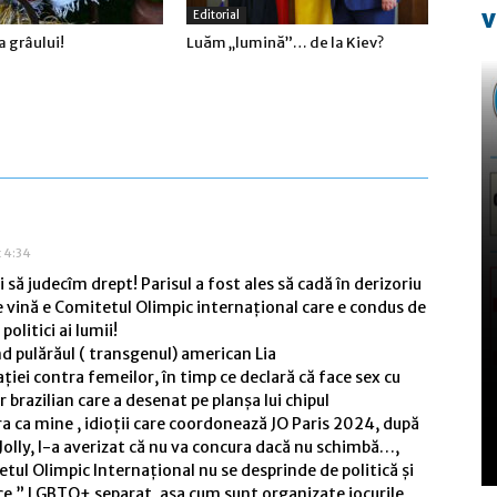
v
Editorial
a grâului!
Luăm „lumină”… de la Kiev?
t 4:34
ă judecîm drept! Parisul a fost ales să cadă în derizoriu
de vină e Comitetul Olimpic internațional care e condus de
politici ai lumii!
 pulărăul ( transgenul) american Lia
ției contra femeilor, în timp ce declară că face sex cu
 brazilian care a desenat pe planșa lui chipul
ra ca mine , idioții care coordonează JO Paris 2024, după
Jolly, l-a averizat că nu va concura dacă nu schimbă…,
tul Olimpic Internațional nu se desprinde de politică și
ice ” LGBTQ+ separat, așa cum sunt organizate jocurile