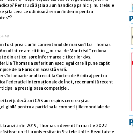
dicap? Pentru că ăștia au un handicap psihic și nu trebuie
ze și la ceea ce odinioară era un îndemn pentru
p
ătos”?
t 4:48
 am fost prea clar în comentariul de mai sus1 Lia Thomas
Am uitat ce am citit în ,,Journal de Montréal” çn luna
ate din articol spre informarea cititorilor dvs.
r Lia Thomas a suferit un eșec legal care îi pune capăt
mpice de la Paris din această vară.
ers în ianuarie anul trecut la Curtea de Arbitraj pentru
ica Federației Internaționale de Înot, redenumită recent
rticipa la prestigioasa competiție…
ei trei judecători CAS au respins cererea și au
eligibilă pentru a participa la competițiile mondiale de
p
ut tranziția în 2019, Thomas a devenit în martie 2022
âștigat un titlu universitar în Statele Unite. Rezultatele