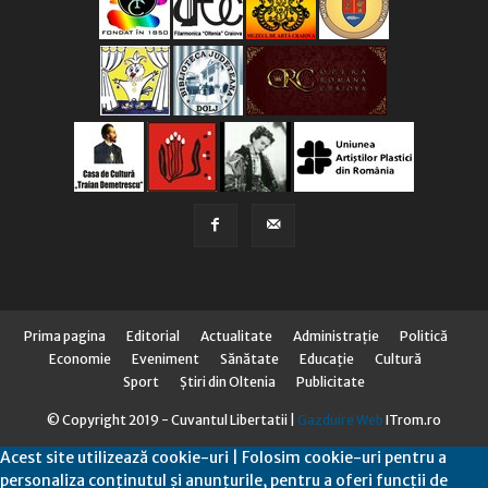
Prima pagina
Editorial
Actualitate
Administraţie
Politică
Economie
Eveniment
Sănătate
Educaţie
Cultură
Sport
Știri din Oltenia
Publicitate
© Copyright 2019 - Cuvantul Libertatii |
Gazduire Web
ITrom.ro
Acest site utilizează cookie-uri | Folosim cookie-uri pentru a
personaliza conținutul și anunțurile, pentru a oferi funcții de