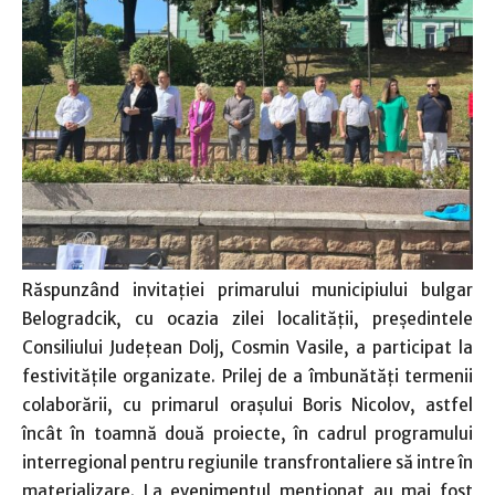
Răspunzând invitaţiei primarului municipiului bulgar
Belogradcik, cu ocazia zilei localităţii, preşedintele
Consiliului Judeţean Dolj, Cosmin Vasile, a participat la
festivităţile organizate. Prilej de a îmbunătăţi termenii
colaborării, cu primarul oraşului Boris Nicolov, astfel
încât în toamnă două proiecte, în cadrul programului
interregional pentru regiunile transfrontaliere să intre în
materializare. La evenimentul menţionat au mai fost