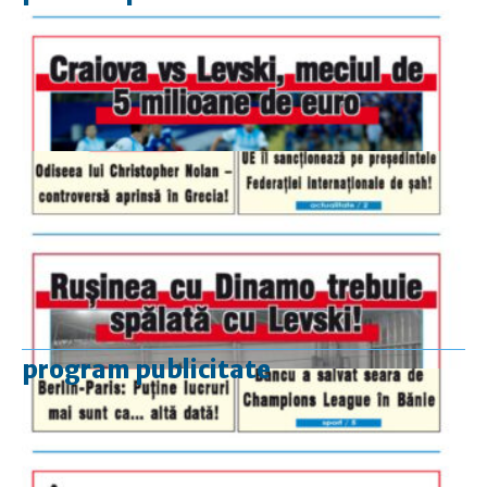
program publicitate
luni-vineri
9.00 - 17.00
sâmbătă
închis