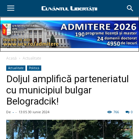
Acasă
Actualitate
Actualitate
Politică
Doljul amplifică parteneriatul
cu municipiul bulgar
Belogradcik!
De
-
-
13:05 30 iunie 2024
766
0